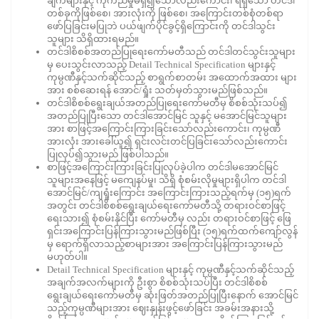
ချက်များနှင့် ကိုက်ညီမှုမရှိ၍သော်လည်းကောင်း၊ ရရှိသော တင်ဒါ
တစ်ခုကိုဖြစ်စေ၊ အားလုံးကို ဖြစ်စေ၊ အကြောင်းတစ်စုံတစ်ရာ
ဖော်ပြခြင်းမပြုဘဲ ပယ်ဖျက်ပိုင်ခွင့်ရှိကြောင်းကို တင်ဒါသွင်း
သူများ သိရှိထားရမည်။
တင်ဒါစိစစ်အတည်ပြုရေးကော်မတီသည် တင်ဒါတင်သွင်းသူများ
မှ ပေးသွင်းလာသည့် Detail Technical Specification များနှင့်
ကုမ္ပဏီနှင့်သက်ဆိုင်သည့် စာရွက်စာတမ်း အထောက်အထား များ
အား စစ်ဆေးရန် အောင်/ရှုံး သတ်မှတ်သွားမည်ဖြစ်သည်။
တင်ဒါစိစစ်ရွေးချယ်အတည်ပြုရေးကော်မတီမှ စိစစ်သုံးသပ်၍
အတည်ပြုပြီးသော တင်ဒါအောင်မြင် သူနှင့် မအောင်မြင်သူများ
အား စာဖြင့်အကြောင်းကြားခြင်းသော်လည်းကောင်း၊ ကုမ္ပဏီ
အားလုံး အားခေါ်ယူ၍ ရှင်းလင်းတင်ပြခြင်းသော်လည်းကောင်း
ပြုလုပ်၍သွားမည် ဖြစ်ပါသည်။
စာဖြင့်အကြောင်းကြားခြင်းပြုလုပ်ခဲ့ပါက တင်ဒါမအောင်မြင်
သူများအနေဖြင့် မကျေနပ်မှု၊ သိရှိ စုံစမ်းလိုမှုများရှိပါက တင်ဒါ
အောင်မြင်/ကျရှုံးကြောင်း အကြောင်းကြားသည့်ရက်မှ (၁၅)ရက်
အတွင်း တင်ဒါစိစစ်ရွေးချယ်ရေးကော်မတီသို့ တရားဝင်စာဖြင့်
ရေးသား၍ စုံစမ်းနိုင်ပြီး ကော်မတီမှ လည်း တရားဝင်စာဖြင့် ဖြေ
ရှင်းအကြောင်းပြန်ကြားသွားမည်ဖြစ်ပြီး (၁၅)ရက်ထက်ကျော်လွန်
မှ ရောက်ရှိလာသည့်စာများအား အကြောင်းပြန်ကြားသွားမည်
မဟုတ်ပါ။
Detail Technical Specification များနှင့် ကုမ္ပဏီနှင့်သက်ဆိုင်သည့်
အချက်အလက်များကို ဦးစွာ စိစစ်သုံးသပ်ပြီး တင်ဒါစိစစ်
ရွေးချယ်ရေးကော်မတီမှ ဆုံးဖြတ်အတည်ပြုပြီးနောက် အောင်မြင်
သည့်ကုမ္ပဏီများအား ဈေးနှုန်းဖွင့်ဖော်ခြင်း အခမ်းအနားသို့