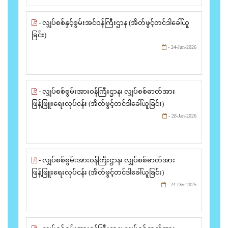
- လျှပ်စစ်နှင့်စွမ်းအင်ဝန်ကြီးဌာန (အိတ်ဖွင့်တင်ဒါခေါ်ယူ
ခြင်း)
- 24-Jun-2026
- လျှပ်စစ်စွမ်းအားဝန်ကြီးဌာန၊ လျှပ်စစ်ဓာတ်အား
ဖြန့်ဖြူးရေးလုပ်ငန်း (အိတ်ဖွင့်တင်ဒါခေါ်ယူခြင်း)
- 28-Jan-2026
- လျှပ်စစ်စွမ်းအားဝန်ကြီးဌာန၊ လျှပ်စစ်ဓာတ်အား
ဖြန့်ဖြူးရေးလုပ်ငန်း (အိတ်ဖွင့်တင်ဒါခေါ်ယူခြင်း)
- 24-Dec-2025