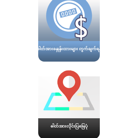
ဓါတ်အားခနှုန်းထားများ တွက်ချက်ရန်
ဓါတ်အားလိုင်းပြမြေပုံ