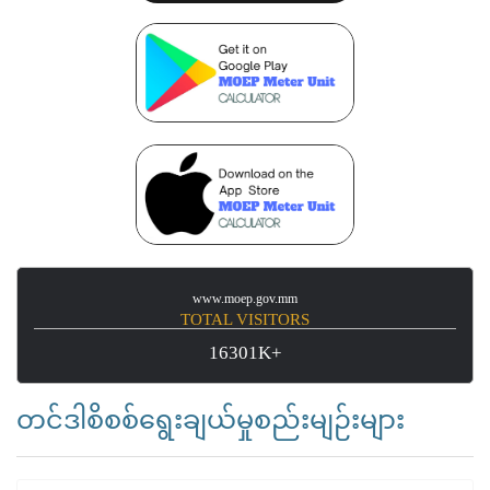
www.moep.gov.mm
TOTAL VISITORS
16301K+
တင်ဒါစိစစ်ရွေးချယ်မှုစည်းမျဉ်းများ