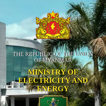
THE REPUBLIC OF THE UNION
OF MYANMAR
MINISTRY OF
ELECTRICITY AND
ENERGY