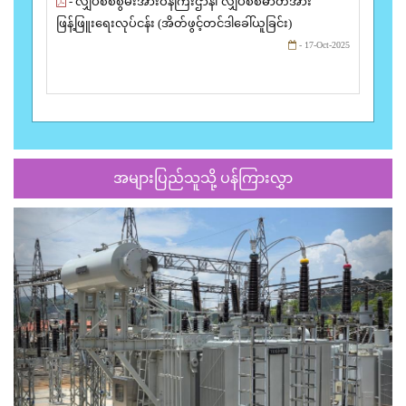
- လျှပ်စစ်စွမ်းအားဝန်ကြီးဌာန၊ လျှပ်စစ်ဓာတ်အား
ဖြန့်ဖြူးရေးလုပ်ငန်း (အိတ်ဖွင့်တင်ဒါခေါ်ယူခြင်း)
- 17-Oct-2025
အများပြည်သူသို့ ပန်ကြားလွှာ
Previous
Next