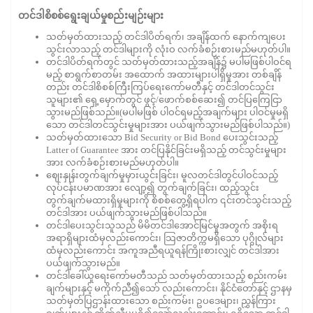
တင်ဒါစိစစ်ရွေးချယ်မှုစည်းမျဉ်းများ
သတ်မှတ်ထားသည့် တင်ဒါပိတ်ရက်၊ အချိန်ထက် နောက်ကျပေး
သွင်းလာသည့် တင်ဒါများကို လုံးဝ လက်ခံစဉ်းစားမည်မဟုတ်ပါ။
တင်ဒါပိတ်ရက်တွင် သတ်မှတ်ထားသည့်အချိန်၌ မပါမဖြစ်ပါဝင်ရ
မည့် စာရွက်စာတမ်း အထောက် အထားများပါရှိမှုအား တစ်ချိန်
တည်း တင်ဒါစိစစ်ကြီးကြပ်ရေးကော်မတီနှင့် တင်ဒါတင်သွင်း
သူများ၏ ရှေ့မှောက်တွင် ဖွင့်/ဖောက်စစ်ဆေး၍ တင်ပြကြေငြာ
သွားမည်ဖြစ်သည်။(မပါမဖြစ် ပါဝင်ရမည့်အချက်များ ပါဝင်မှုမရှိ
သော တင်ဒါတင်သွင်းမှုများအား ပယ်ဖျက်သွားမည်ဖြစ်ပါသည်။)
သတ်မှတ်ထားသော Bid Security or Bid Bond ပေးသွင်းသည့်
Latter of Guarantee အား တင်ပြနိုင်ခြင်းမရှိသည့် တင်သွင်းမှုများ
အား လက်ခံစဉ်းစားမည်မဟုတ်ပါ။
ဈေးနှုန်းတွက်ချက်မှုမှားယွင်းခြင်း၊ မူလတင်ဒါတွင်ပါဝင်သည့်
လုပ်ငန်းပမာဏအား လျော့၍ တွက်ချက်ခြင်း၊ ထည့်သွင်း
တွက်ချက်မထားရှိမှုများကို စိစစ်တွေ့ရှိရပါက ၎င်းတင်သွင်းသည့်
တင်ဒါအား ပယ်ဖျက်သွားမည်ဖြစ်ပါသည်။
တင်ဒါပေးသွင်းသူသည် မိမိတင်ဒါအောင်မြင်မှုအတွက် အစိုးရ
အရာရှိများထံမှလည်းကောင်း၊ သြဇာတိက္ကမရှိသော ပုဂ္ဂိုလ်များ
ထံမှလည်းကောင်း အကူအညီရယူရန်ကြိုးစားလျှင် တင်ဒါအား
ပယ်ဖျက်သွားမည်။
တင်ဒါခေါ်ယူရေးကော်မတီသည် သတ်မှတ်ထားသည့် စည်းကမ်း
ချက်များနှင့် မကိုက်ညီ၍သော် လည်းကောင်း၊ နိုင်ငံတော်နှင့် ဌာနမှ
သတ်မှတ်ပြဌာန်းထားသော စည်းကမ်း၊ ဥပဒေများ၊ ညွှန်ကြား