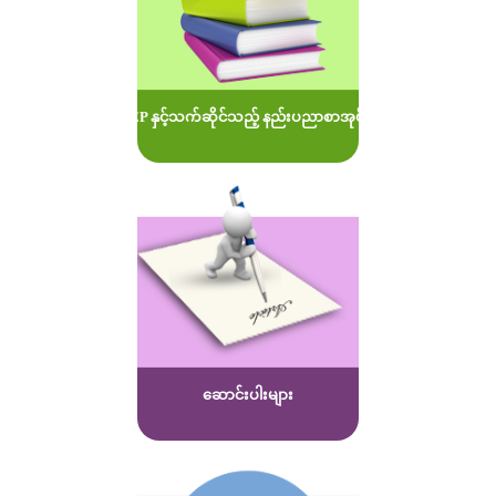
MOEP နှင့်သက်ဆိုင်သည့် နည်းပညာစာအုပ်များ
ဆောင်းပါးများ