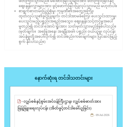
ဖိတ်ကြားသွားမည်။ မအောင်မြင်သူများအား ဖိတ်ကြားခြင်းနှင့်
ဈေးနှုန်းလွှာများအား ဖွင့်ဖောက်ခြင်းပြုလုပ်သွားမည် မဟုတ်ပါ။
စာရွက်စာတမ်းပြည့်စုံမှု၊ ကုမ္ပဏီ၏အတွေ့အကြုံ၊
ထုတ်လုပ်သူ၏ခွင့်ပြုချက်၊ တင်ဒါအာမခံကြေး ပေးသွင်းထားမှု၊
ပေးသွင်းမည့်ပစ္စည်းအရည်အသွေး၊ ဈေးနှုန်းသင့်တင့်မှုအပေါ်
မူတည်၍ တင်ဒါ အောင်/ရှုံးအား သတ်မှတ်သွားမည်ဖြစ်ပါသည်။
(မှတ်ချက်။ အခြေအနေ၊ အချိန်အခါ၊ ပစ္စည်း ဝယ်ယူမှု၊ လုပ်ငန်း
အပ်နှံမှုတို့အပေါ်လိုက်၍ တင်ဒါစည်းကမ်းချက်များ ပြင်ဆင်ဖြည့်
စွက် နိုင်ပါသည်။)
နောက်ဆုံးရ တင်ဒါသတင်းများ
- လျှပ်စစ်နှင့်စွမ်းအင်ဝန်ကြီးဌာန၊ လျှပ်စစ်ဓာတ်အား
ဖြန့်ဖြူးရေးလုပ်ငန်း (အိတ်ဖွင့်တင်ဒါခေါ်ယူခြင်း)
- 09-Jul-2026