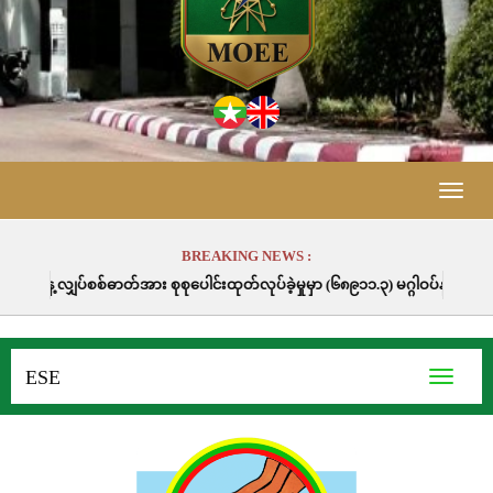
Toggle
naviga
BREAKING NEWS :
ုပေါင်းထုတ်လုပ်ခဲ့မှုမှာ (၆၈၉၁၁.၃) မဂ္ဂါဝပ်နာရီဖြစ်ပါသည်။
ESE
Toggle
navigati