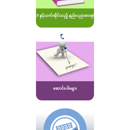
MOEP နှင့်သက်ဆိုင်သည့် နည်းပညာစာအုပ်များ
ဆောင်းပါးများ