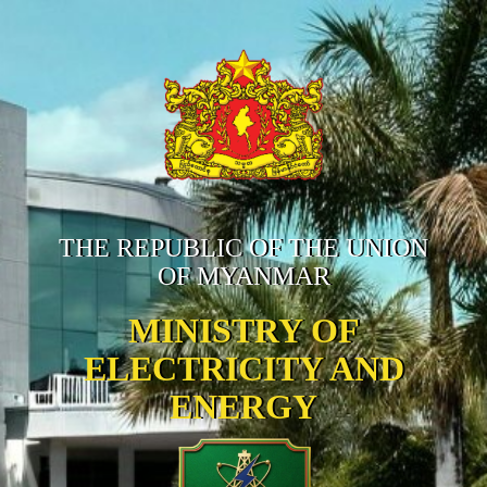
THE REPUBLIC OF THE UNION
OF MYANMAR
MINISTRY OF
ELECTRICITY AND
ENERGY