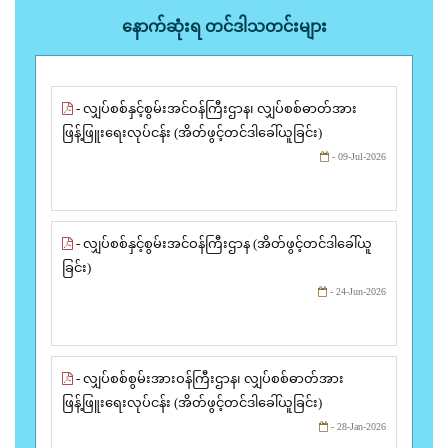
နောက်ဆုံးရ တင်ဒါသတင်းများ
- လျှပ်စစ်နှင့်စွမ်းအင်ဝန်ကြီးဌာန၊ လျှပ်စစ်ဓာတ်အား
ဖြန့်ဖြူးရေးလုပ်ငန်း (အိတ်ဖွင့်တင်ဒါခေါ်ယူခြင်း)
- 09-Jul-2026
- လျှပ်စစ်နှင့်စွမ်းအင်ဝန်ကြီးဌာန (အိတ်ဖွင့်တင်ဒါခေါ်ယူ
ခြင်း)
- 24-Jun-2026
- လျှပ်စစ်စွမ်းအားဝန်ကြီးဌာန၊ လျှပ်စစ်ဓာတ်အား
ဖြန့်ဖြူးရေးလုပ်ငန်း (အိတ်ဖွင့်တင်ဒါခေါ်ယူခြင်း)
- 28-Jan-2026