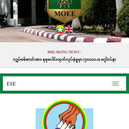
BREAKING NEWS :
စုစုပေါင်းထုတ်လုပ်ခဲ့မှုမှာ (၇၀၁၀၁.၀) မဂ္ဂါဝပ်နာရီဖြစ်ပါသည်။
ESE
Toggle
navigati