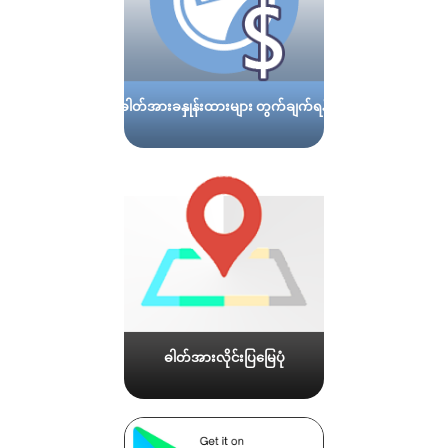
ဓါတ်အားခနှုန်းထားများ တွက်ချက်ရန်
ဓါတ်အားလိုင်းပြမြေပုံ