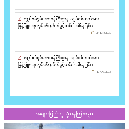
- လျှပ်စစ်စွမ်းအားဝန်ကြီးဌာန၊ လျှပ်စစ်ဓာတ်အား
ဖြန့်ဖြူးရေးလုပ်ငန်း (အိတ်ဖွင့်တင်ဒါခေါ်ယူခြင်း)
- 24-Dec-2025
- လျှပ်စစ်စွမ်းအားဝန်ကြီးဌာန၊ လျှပ်စစ်ဓာတ်အား
ဖြန့်ဖြူးရေးလုပ်ငန်း (အိတ်ဖွင့်တင်ဒါခေါ်ယူခြင်း)
- 17-Oct-2025
အများပြည်သူသို့ ပန်ကြားလွှာ
Previous
Next