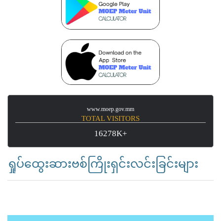
www.moep.gov.mm
TOTAL VISITORS
16278K+
ရှုပ်ထွေးဆားဗစ်ကြိုးရှင်းလင်းခြင်းများ