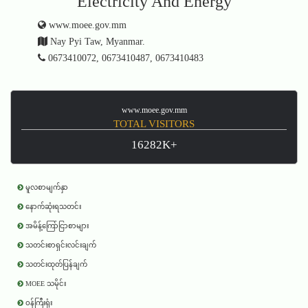
Electricity And Energy
www.moee.gov.mm
Nay Pyi Taw, Myanmar.
0673410072, 0673410487, 0673410483
www.moee.gov.mm
TOTAL VISITORS
16282K+
မူလစာမျက်နှာ
နောက်ဆုံးရသတင်း
အမိန့်ကြော်ငြာစာများ
သတင်းစာရှင်းလင်းချက်
သတင်းထုတ်ပြန်ချက်
MOEE သမိုင်း
ဝန်ကြီးရုံး