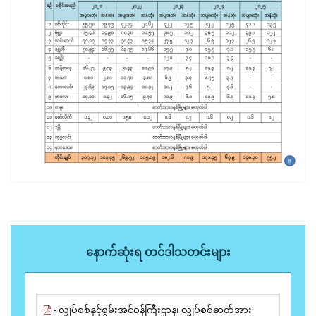
နောက်ဆုံးရ တင်ဒါသတင်းများ
- လျှပ်စစ်နှင့်စွမ်းအင်ဝန်ကြီးဌာန၊ လျှပ်စစ်ဓာတ်အား