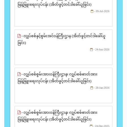
ဖြန့်ဖြူးရေးလုပ်ငန်း (အိတ်ဖွင့်တင်ဒါခေါ်ယူခြင်း)
- 09-Jul-2026
- လျှပ်စစ်နှင့်စွမ်းအင်ဝန်ကြီးဌာန (အိတ်ဖွင့်တင်ဒါခေါ်ယူ
ခြင်း)
- 24-Jun-2026
- လျှပ်စစ်စွမ်းအားဝန်ကြီးဌာန၊ လျှပ်စစ်ဓာတ်အား
ဖြန့်ဖြူးရေးလုပ်ငန်း (အိတ်ဖွင့်တင်ဒါခေါ်ယူခြင်း)
- 28-Jan-2026
- လျှပ်စစ်စွမ်းအားဝန်ကြီးဌာန၊ လျှပ်စစ်ဓာတ်အား
ဖြန့်ဖြူးရေးလုပ်ငန်း (အိတ်ဖွင့်တင်ဒါခေါ်ယူခြင်း)
- 24-Dec-2025