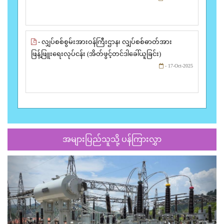
- လျှပ်စစ်စွမ်းအားဝန်ကြီးဌာန၊ လျှပ်စစ်ဓာတ်အား
ဖြန့်ဖြူးရေးလုပ်ငန်း (အိတ်ဖွင့်တင်ဒါခေါ်ယူခြင်း)
- 17-Oct-2025
အများပြည်သူသို့ ပန်ကြားလွှာ
Previous
Next