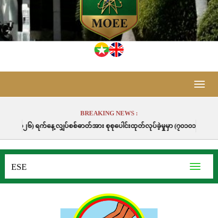
Toggle
naviga
BREAKING NEWS :
ှပ်စစ်ဓာတ်အား စုစုပေါင်းထုတ်လုပ်ခဲ့မှုမှာ (၇၀၁၀၁.၀) မဂ္ဂါဝပ်နာရီဖြစ်ပါသည်
ESE
Toggle
navigati