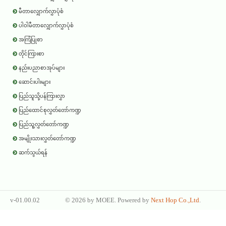
မီတာလျှောက်လွှာပုံစံ
ပါဝါမီတာလျှောက်လွှာပုံစံ
အကြံပြုစာ
တိုင်ကြားစာ
နည်းပညာစာအုပ်များ
ဆောင်းပါးများ
ပြည်သူသို့ပန်ကြားလွှာ
ပြည်ထောင်စုလွှတ်တော်ကဏ္ဍ
ပြည်သူ့လွှတ်တော်ကဏ္ဍ
အမျိုးသားလွှတ်တော်ကဏ္ဍ
ဆက်သွယ်ရန်
v-01.00.02
©
2026 by
MOEE
. Powered by
Next Hop Co.,Ltd
.