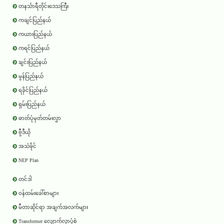
တနင်္သာရီတိုင်းဒေသကြီး
ကချင်ပြည်နယ်
ကယားပြည်နယ်
ကရင်ပြည်နယ်
ချင်းပြည်နယ်
မွန်ပြည်နယ်
ရခိုင်ပြည်နယ်
ရှမ်းပြည်နယ်
ဓာတ်ပုံမှတ်တမ်းလွှာ
ဗွီဒီယို
အသံဖိုင်
NEP Plan
တင်ဒါ
ဝန်ထမ်းခေါ်စာများ
မီတာဆိုင်ရာ အချက်အလက်များ
Transformer လျှောက်လွှာပုံစံ