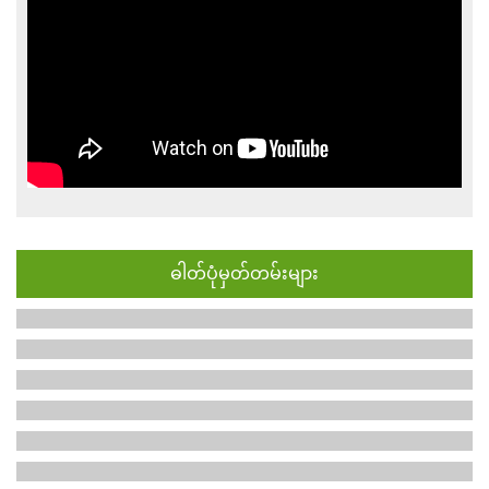
ဓါတ်ပုံမှတ်တမ်းများ