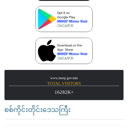
www.moep.gov.mm
TOTAL VISITORS
16282K+
စစ်ကိုင်းတိုင်းဒေသကြီး