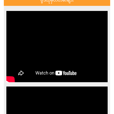
ဗွီဒီယိုမှတ်တမ်းများ