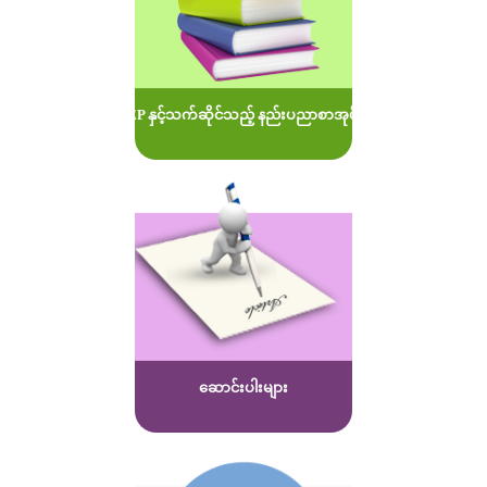
MOEP နှင့်သက်ဆိုင်သည့် နည်းပညာစာအုပ်များ
ဆောင်းပါးများ