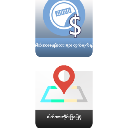
ဓါတ်အားခနှုန်းထားများ တွက်ချက်ရန်
ဓါတ်အားလိုင်းပြမြေပုံ