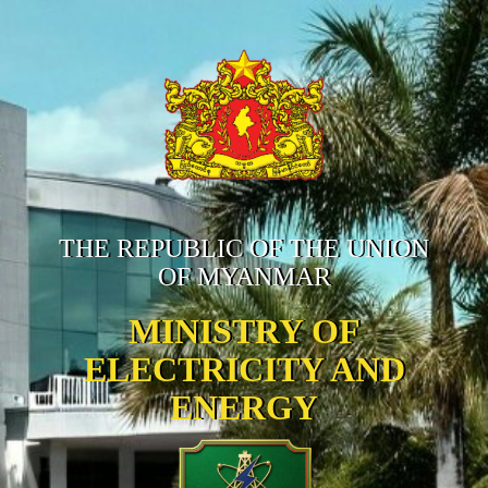
THE REPUBLIC OF THE UNION
OF MYANMAR
MINISTRY OF
ELECTRICITY AND
ENERGY