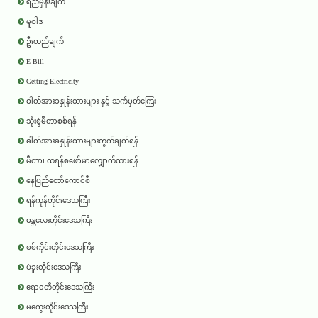
ရည်မှန်းချက်
မူဝါဒ
ဦးတည်ချက်
E-Bill
Getting Electricity
ဓါတ်အားခနှုန်းထားများ နှင့် သက်မှတ်ကြေး
သုံးစွဲမီတာစစ်ရန်
ဓါတ်အားခနှုန်းထားများတွက်ချက်ရန်
မီတာ၊ ထရန်စဖော်မာလျှောက်ထားရန်
နေပြည်တော်ကောင်စီ
ရန်ကုန်တိုင်းဒေသကြီး
မန္တလေးတိုင်းဒေသကြီး
စစ်ကိုင်းတိုင်းဒေသကြီး
ပဲခူးတိုင်းဒေသကြီး
ဧရာ၀တီတိုင်းဒေသကြီး
မကွေးတိုင်းဒေသကြီး