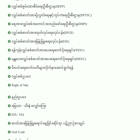
လျှပ်စစ်စွမ်းအားစီမံရေးဦးစီးဌာန(DEPP)
လျှပ်စစ်ဓာတ်အားပို့လွှတ်ရေးနှင့်ကွပ်ကဲရေးဦးစီးဌာန(DPTSC)
ရေအားလျှပ်စစ်အကောင်အထည်ဖော်ရေးဦးစီးဌာန(DHPI)
လျှပ်စစ်ဓာတ်အားထုတ်လုပ်ရေးလုပ်ငန်း(EPGE)
လျှပ်စစ်ဓာတ်အားဖြန့်ဖြူးရေးလုပ်ငန်း(ESE)
ရန်ကုန်လျှပ်စစ်ဓာတ်အားပေးရေးကော်ပိုရေးရှင်း(YESC)
မန္တလေးလျှပ်စစ်ဓာတ်အားပေးရေးကော်ပိုရေးရှင်း(MESC)
မီးလင်းရေးကော်မတီများလိုက်နာဆောင်ရွက်ရန်
လျှပ်စစ်ဥပဒေ
Right of Way
နည်းဥပဒေ
မြေယာ / သီးနှံ လျှော်ကြေး
EIA / SIA
ဓာတ်အားဖြန့်ဖြူးရောင်းချခြင်းဆိုင်ရာ ပဋိညာဉ်စာချုပ်
Grid Code