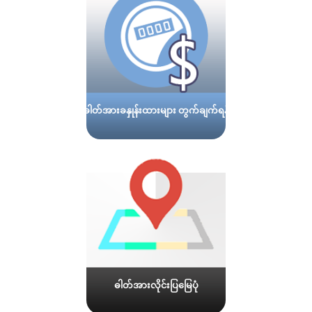
ဓါတ်အားခနှုန်းထားများ တွက်ချက်ရန်
ဓါတ်အားလိုင်းပြမြေပုံ