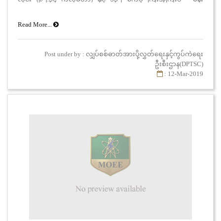
ဓာတ်အားလိုင်း (၆၉.၉၉ ကီလိုမီတာ)တို့တွင် Live Line စနစ်ဖြင့်
OPGW ကြိုးများ အစားထိုးလဲလှယ်သွယ်တန်းခြင်းလုပ်ငန်းကို (မြန်မာ
Read More...
ကျပ်ငွေ) ဖြင့် တင်ဒါခေါ်ဆိုလိုပါသည်။
Post under by : လျှပ်စစ်ဓာတ်အားပို့လွှတ်ရေးနှင့်ကွပ်ကဲရေး
ဦးစီးဌာန(DPTSC)
: 12-Mar-2019