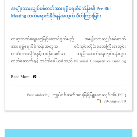
အမျိုးသားလျှပ်စစ်ဓာတ်အားရရှိရေးစီမံကိန်း၏ Pre-Bid
Meeting တက်ရောက်နိုင်ရန်အတွက် ဖိတ်ကြားခြင်း
ကမ္ဘာ့ဘဏ်ချေးငွေဖြင့်ဆောင်ရွက်မည့် အမျိုးသားလျှပ်စစ်ဓာတ်
အားရရှိရေးစီမံကိန်းအတွက် စစ်ကိုင်းတိုင်းဒေသကြီးအတွင်း
ဓာတ်အားလိုင်းနှင့်ထရန်စဖော်မာ တည်ဆောက်ရေးလုပ်ငန်းများ
တည်ဆောက်ရန် တင်ဒါခေါ်ယူခဲ့သည့် National Competitive Bidding
(NCB) No.MOEE- NEP/C1-W1/18 (15.8.2018) Installation for
Distribution Lines and Transformers for Sagaing နှင့်ပတ်သက်၍ Pre-
Read More...
Bid Meeting အား အောက်ဖော်ပြပါ အစီအစဉ်အတိုင်း
Post under by : လျှပ်စစ်ဓာတ်အားဖြန့်ဖြူးရေးလုပ်ငန်း(ESE)
: 29-Aug-2018