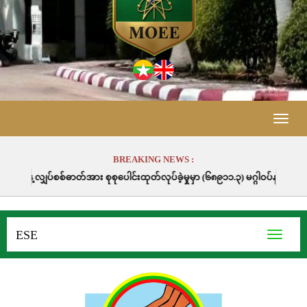
Toggle
naviga
BREAKING NEWS :
ုပေါင်းထုတ်လုပ်ခဲ့မှုမှာ (၆၈၉၁၁.၃) မဂ္ဂါဝပ်နာရီဖြစ်ပါသည်။
ESE
Toggle
navigati