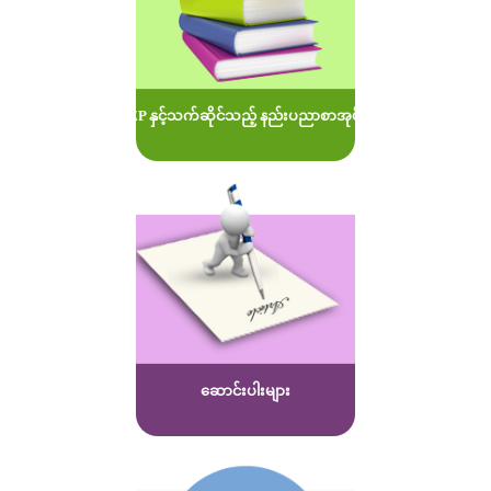
MOEP နှင့်သက်ဆိုင်သည့် နည်းပညာစာအုပ်များ
ဆောင်းပါးများ