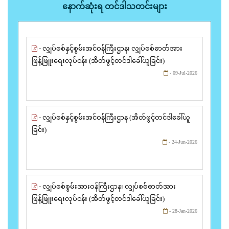
နောက်ဆုံးရ တင်ဒါသတင်းများ
- လျှပ်စစ်နှင့်စွမ်းအင်ဝန်ကြီးဌာန၊ လျှပ်စစ်ဓာတ်အား
ဖြန့်ဖြူးရေးလုပ်ငန်း (အိတ်ဖွင့်တင်ဒါခေါ်ယူခြင်း)
- 09-Jul-2026
- လျှပ်စစ်နှင့်စွမ်းအင်ဝန်ကြီးဌာန (အိတ်ဖွင့်တင်ဒါခေါ်ယူ
ခြင်း)
- 24-Jun-2026
- လျှပ်စစ်စွမ်းအားဝန်ကြီးဌာန၊ လျှပ်စစ်ဓာတ်အား
ဖြန့်ဖြူးရေးလုပ်ငန်း (အိတ်ဖွင့်တင်ဒါခေါ်ယူခြင်း)
- 28-Jan-2026