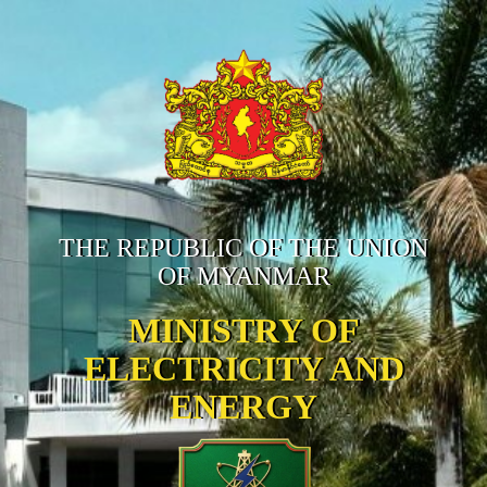
THE REPUBLIC OF THE UNION
OF MYANMAR
MINISTRY OF
ELECTRICITY AND
ENERGY