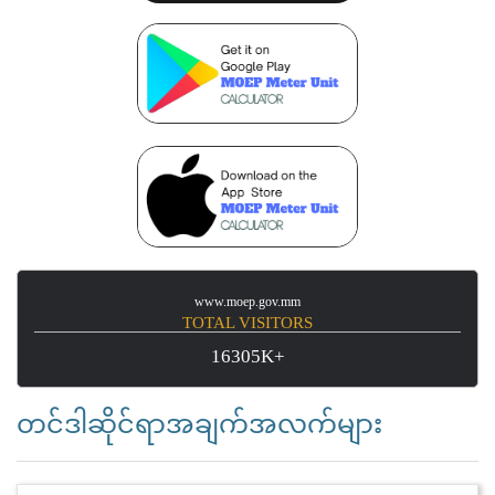
www.moep.gov.mm
TOTAL VISITORS
16305K+
တင်ဒါဆိုင်ရာအချက်အလက်များ