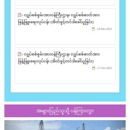
- လျှပ်စစ်စွမ်းအားဝန်ကြီးဌာန၊ လျှပ်စစ်ဓာတ်အား
ဖြန့်ဖြူးရေးလုပ်ငန်း (အိတ်ဖွင့်တင်ဒါခေါ်ယူခြင်း)
- 24-Dec-2025
- လျှပ်စစ်စွမ်းအားဝန်ကြီးဌာန၊ လျှပ်စစ်ဓာတ်အား
ဖြန့်ဖြူးရေးလုပ်ငန်း (အိတ်ဖွင့်တင်ဒါခေါ်ယူခြင်း)
- 17-Oct-2025
အများပြည်သူသို့ ပန်ကြားလွှာ
Previous
Next