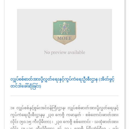
လျှပ်စစ်ဓာတ်အားပို့လွှတ်ရေးနှင့်ကွပ်ကဲရေးဦးစီးဌာန (အိတ်ဖွင့်
တင်ဒါခေါ်ဆိုခြင်း)
၁။ လျှပ်စစ်နှင့်စွမ်းအင်ဝန်ကြီးဌာန၊ လျှပ်စစ်ဓာတ်အားပို့လွှတ်ရေးနှင့်
ကွပ်ကဲရေးဦးစီးဌာနမှ ၂၃၀ ကေဗွီ ကမာနတ် - စစ်တောင်းဓာတ်အား
လိုင်း (၅၀.၁၅ ကီလိုမီတာ) ၊ ၂၃၀ ကေဗွီ စစ်တောင်း - သထုံဓာတ်အား
လိုင်း (၉၂.၃၄ ကီလိုမီတာ) နှင့် ၁၃၂ ကေဗွီ ကြီးအုံကြီးဝ - မန်း