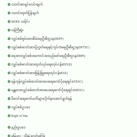
သတင်းစာရှင်းလင်းချက်
သတင်းထုတ်ပြန်ချက်
MOEE သမိုင်း
ဝန်ကြီးရုံး
လျှပ်စစ်စွမ်းအားစီမံရေးဦးစီးဌာန(DEPP)
လျှပ်စစ်ဓာတ်အားပို့လွှတ်ရေးနှင့်ကွပ်ကဲရေးဦးစီးဌာန(DPTSC)
ရေအားလျှပ်စစ်အကောင်အထည်ဖော်ရေးဦးစီးဌာန(DHPI)
လျှပ်စစ်ဓာတ်အားထုတ်လုပ်ရေးလုပ်ငန်း(EPGE)
လျှပ်စစ်ဓာတ်အားဖြန့်ဖြူးရေးလုပ်ငန်း(ESE)
ရန်ကုန်လျှပ်စစ်ဓာတ်အားပေးရေးကော်ပိုရေးရှင်း(YESC)
မန္တလေးလျှပ်စစ်ဓာတ်အားပေးရေးကော်ပိုရေးရှင်း(MESC)
မီးလင်းရေးကော်မတီများလိုက်နာဆောင်ရွက်ရန်
လျှပ်စစ်ဥပဒေ
Right of Way
နည်းဥပဒေ
မြေယာ / သီးနှံ လျှော်ကြေး