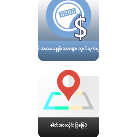
ဓါတ်အားခနှုန်းထားများ တွက်ချက်ရန်
ဓါတ်အားလိုင်းပြမြေပုံ