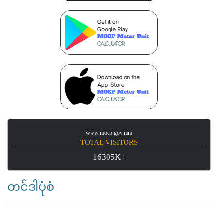
www.moep.gov.mm
TOTAL VISITORS
16305K+
တင်ဒါပုံစံ