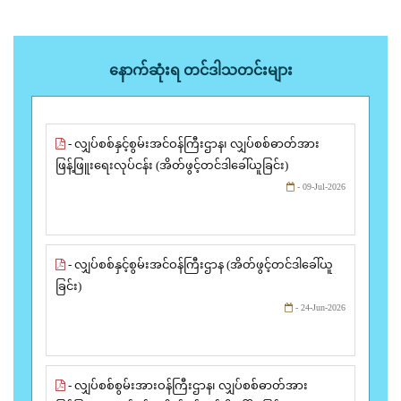
နောက်ဆုံးရ တင်ဒါသတင်းများ
- လျှပ်စစ်နှင့်စွမ်းအင်ဝန်ကြီးဌာန၊ လျှပ်စစ်ဓာတ်အား
ဖြန့်ဖြူးရေးလုပ်ငန်း (အိတ်ဖွင့်တင်ဒါခေါ်ယူခြင်း)
- 09-Jul-2026
- လျှပ်စစ်နှင့်စွမ်းအင်ဝန်ကြီးဌာန (အိတ်ဖွင့်တင်ဒါခေါ်ယူ
ခြင်း)
- 24-Jun-2026
- လျှပ်စစ်စွမ်းအားဝန်ကြီးဌာန၊ လျှပ်စစ်ဓာတ်အား