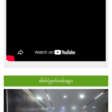
ဓါတ်ပုံမှတ်တမ်းများ