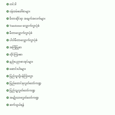
တင်ဒါ
ဝန်ထမ်းခေါ်စာများ
မီတာဆိုင်ရာ အချက်အလက်များ
Transformer လျှောက်လွှာပုံစံ
မီတာလျှောက်လွှာပုံစံ
ပါဝါမီတာလျှောက်လွှာပုံစံ
အကြံပြုစာ
တိုင်ကြားစာ
နည်းပညာစာအုပ်များ
ဆောင်းပါးများ
ပြည်သူသို့ပန်ကြားလွှာ
ပြည်ထောင်စုလွှတ်တော်ကဏ္ဍ
ပြည်သူ့လွှတ်တော်ကဏ္ဍ
အမျိုးသားလွှတ်တော်ကဏ္ဍ
ဆက်သွယ်ရန်