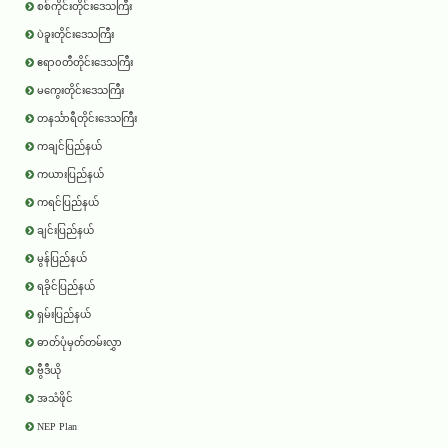
စစ်ကိုင်းတိုင်းဒေသကြီး
ပဲခူးတိုင်းဒေသကြီး
ဧရာ၀တီတိုင်းဒေသကြီး
မကွေးတိုင်းဒေသကြီး
တနင်္သာရီတိုင်းဒေသကြီး
ကချင်ပြည်နယ်
ကယားပြည်နယ်
ကရင်ပြည်နယ်
ချင်းပြည်နယ်
မွန်ပြည်နယ်
ရခိုင်ပြည်နယ်
ရှမ်းပြည်နယ်
ဓာတ်ပုံမှတ်တမ်းလွှာ
ဗွီဒီယို
အသံဖိုင်
NEP Plan