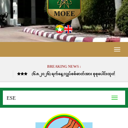
Toggle
naviga
BREAKING NEWS :
.၂၀၂၆) ရက်နေ့ လျှပ်စစ်ဓာတ်အား စုစုပေါင်းထုတ်လုပ်ခဲ့မှုမှာ (၆၈၉၁၁.၃) မဂ္ဂါဝ
ESE
Toggle
navigati