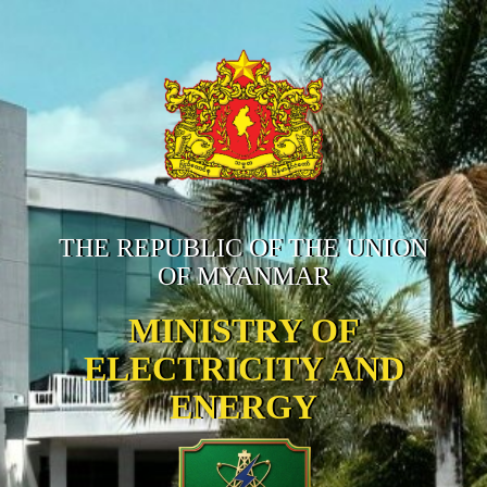
THE REPUBLIC OF THE UNION
OF MYANMAR
MINISTRY OF
ELECTRICITY AND
ENERGY