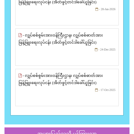
ဖြန့်ဖြူးရေးလုပ်ငန်း (အိတ်ဖွင့်တင်ဒါခေါ်ယူခြင်း)
- 28-Jan-2026
- လျှပ်စစ်စွမ်းအားဝန်ကြီးဌာန၊ လျှပ်စစ်ဓာတ်အား
ဖြန့်ဖြူးရေးလုပ်ငန်း (အိတ်ဖွင့်တင်ဒါခေါ်ယူခြင်း)
- 24-Dec-2025
- လျှပ်စစ်စွမ်းအားဝန်ကြီးဌာန၊ လျှပ်စစ်ဓာတ်အား
ဖြန့်ဖြူးရေးလုပ်ငန်း (အိတ်ဖွင့်တင်ဒါခေါ်ယူခြင်း)
- 17-Oct-2025
အများပြည်သူသို့ ပန်ကြားလွှာ