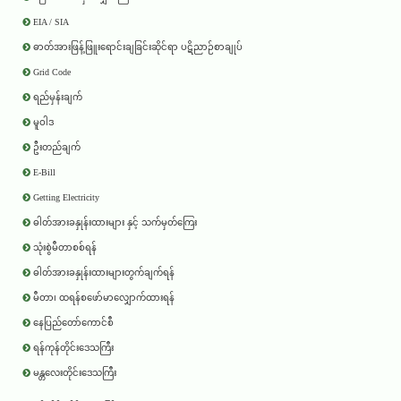
EIA / SIA
ဓာတ်အားဖြန့်ဖြူးရောင်းချခြင်းဆိုင်ရာ ပဋိညာဉ်စာချုပ်
Grid Code
ရည်မှန်းချက်
မူဝါဒ
ဦးတည်ချက်
E-Bill
Getting Electricity
ဓါတ်အားခနှုန်းထားများ နှင့် သက်မှတ်ကြေး
သုံးစွဲမီတာစစ်ရန်
ဓါတ်အားခနှုန်းထားများတွက်ချက်ရန်
မီတာ၊ ထရန်စဖော်မာလျှောက်ထားရန်
နေပြည်တော်ကောင်စီ
ရန်ကုန်တိုင်းဒေသကြီး
မန္တလေးတိုင်းဒေသကြီး