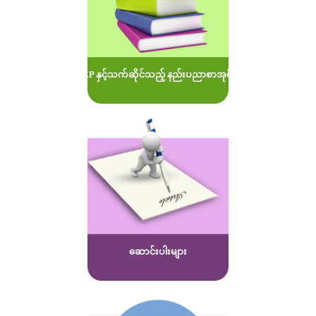
MOEP နှင့်သက်ဆိုင်သည့် နည်းပညာစာအုပ်များ
ဆောင်းပါးများ