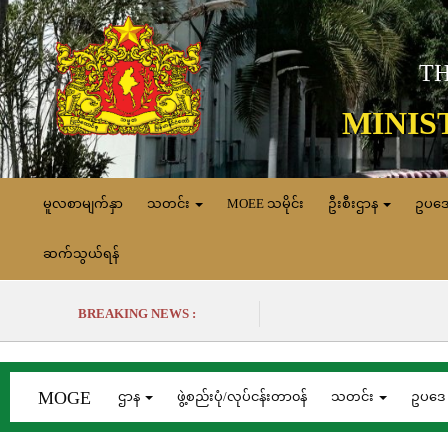
TH
MINIS
မူလစာမျက်နှာ
သတင်း
MOEE သမိုင်း
ဦးစီးဌာန
ဥပဒ
ဆက်သွယ်ရန်
BREAKING NEWS :
MOGE
ဌာန
ဖွဲ့စည်းပုံ/လုပ်ငန်းတာ၀န်
သတင်း
ဥပဒေ