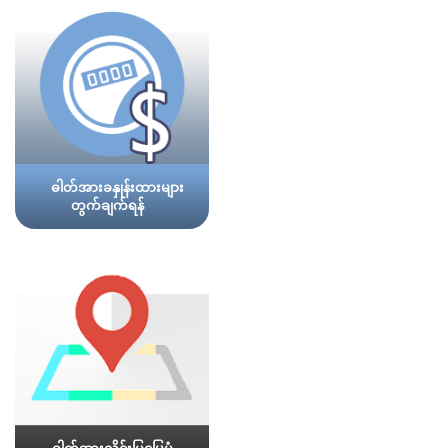
ဓါတ်အားခနှုန်းထားများ
တွက်ချက်ရန်