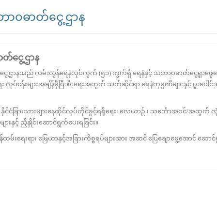
 သဘာ၀ဓာတ်ငွေ့ဌာန
ာတ်ငွေ့ဌာန
့ဌာနသည် ကမ်းလွန်ရေနံလုပ်ကွက် (၅၁) ကွက်ရှိ ရေနံနှင့် သဘာဝဓာတ်ငွေ့ရှာဖွေရ
ပ်ငန်းများအချိန်မှီပြီးစီးရေးအတွက် သက်ဆိုင်ရာ ရေနံကုမ္ပဏီများနှင့် ပူးပေါင်
ုင်ငံခြားသားများနေထိုင်လုပ်ကိုင်ခွင့်ရရှိရေး၊ လေယာဉ် ၊ သင်္ဘောအဝင်/အထွက် လုံ
နှင့် ညှိနှိုင်းဆောင်ရွက်ပေးရခြင်း။
်ထမ်းရေးရာ၊ မြေယာနှင့်အခြားကိစ္စရပ်များအား အဆင် ပြေချောမွေ့အောင် ဆောင်ရ