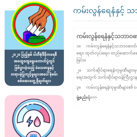
ကမ်းလွန်ရေနံနှင့်
ကမ်းလွန်ရေနံနှင့်သဘာဝဓ
၁။ ကမ်းလွန်ရေနံနှင့်သဘာဝဓာတ်ငွေ
ရေး၊ ထုတ်လုပ်ရေး၊ တည်ဆောက်ရေး လု
ခြင်း။
၂။ သက်ဆိုင်ရာရေနံကုမ္ပဏီများမှ နိ
ရေးအတွက် သက်ဆိုင်ရာဝန်ကြီးဌာနများ
၃။ ကမ်းလွန်ရေနံကုမ္ပဏီများ၏ ဝန
ဖွဲ့စည်းပုံ>>>