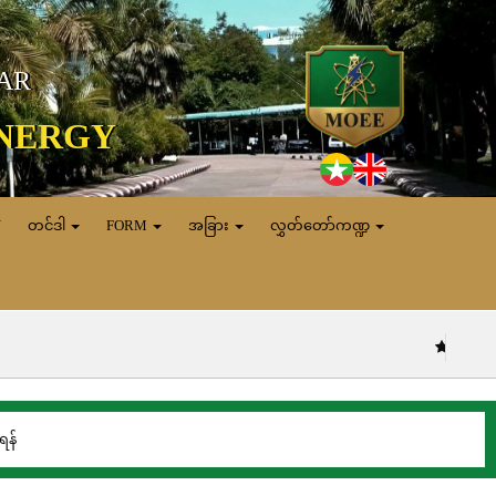
MAR
ENERGY
N
တင်ဒါ
FORM
အခြား
လွှတ်တော်ကဏ္ဍ
(၅.၈.၂၀၂၆) ရက
န်