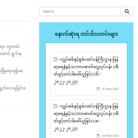
နောက်ဆုံးရ တင်ဒါသတင်းများ
ေး၊ တူးဖော်
းဆောင် ရွက်ရ
- လျှပ်စစ်နှင့်စွမ်းအင်ဝန်ကြီးဌာန မြန်
မာ့ရေနံနှင့်သဘာဝဓာတ်ငွေ့လုပ်ငန်း (အိ
ခြုံရေးရရှိစေ
တ်ဖွင့်တင်ဒါခေါ်ယူခြင်း) (၆ /
၂၀၂၂-၂၀၂၃)
ွက်ပေးရခြင်း။
- 05-May-2022
- လျှပ်စစ်နှင့်စွမ်းအင်ဝန်ကြီးဌာန မြန်
မာ့ရေနံနှင့်သဘာဝဓာတ်ငွေ့လုပ်ငန်း (အိ
တ်ဖွင့်တင်ဒါခေါ်ယူခြင်း) (၈ /
၂၀၂၂-၂၀၂၃)
- 04-May-2022