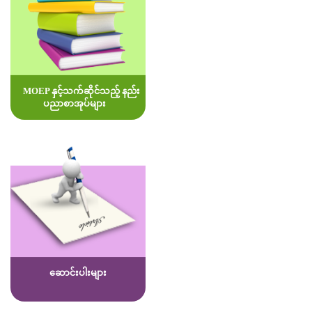
MOEP နှင့်သက်ဆိုင်သည့် နည်း
ပညာစာအုပ်များ
ဆောင်းပါးများ