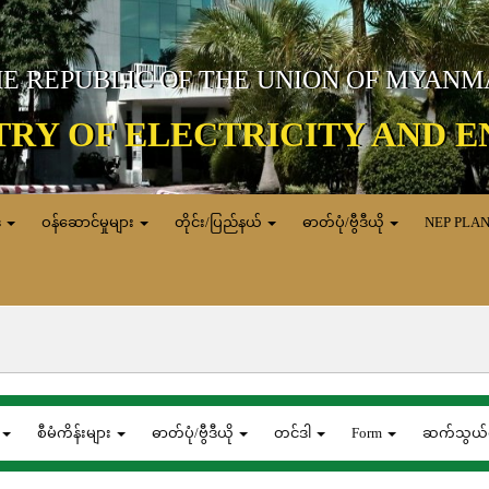
E REPUBLIC OF THE UNION OF MYAN
TRY OF ELECTRICITY AND 
ေ
ဝန်ဆောင်မှုများ
တိုင်း/ပြည်နယ်
ဓာတ်ပုံ/ဗွီဒီယို
NEP PLA
စီမံကိန်းများ
ဓာတ်ပုံ/ဗွီဒီယို
တင်ဒါ
Form
ဆက်သွယ်ရ