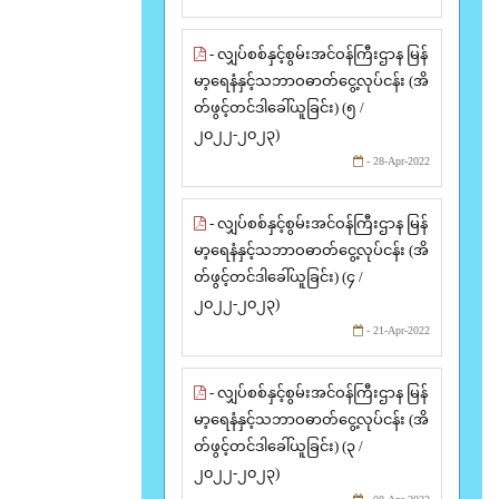
- လျှပ်စစ်နှင့်စွမ်းအင်ဝန်ကြီးဌာန မြန်
မာ့ရေနံနှင့်သဘာဝဓာတ်ငွေ့လုပ်ငန်း (အိ
တ်ဖွင့်တင်ဒါခေါ်ယူခြင်း) (၅ /
၂၀၂၂-၂၀၂၃)
- 28-Apr-2022
- လျှပ်စစ်နှင့်စွမ်းအင်ဝန်ကြီးဌာန မြန်
မာ့ရေနံနှင့်သဘာဝဓာတ်ငွေ့လုပ်ငန်း (အိ
တ်ဖွင့်တင်ဒါခေါ်ယူခြင်း) (၄ /
၂၀၂၂-၂၀၂၃)
- 21-Apr-2022
- လျှပ်စစ်နှင့်စွမ်းအင်ဝန်ကြီးဌာန မြန်
မာ့ရေနံနှင့်သဘာဝဓာတ်ငွေ့လုပ်ငန်း (အိ
တ်ဖွင့်တင်ဒါခေါ်ယူခြင်း) (၃ /
၂၀၂၂-၂၀၂၃)