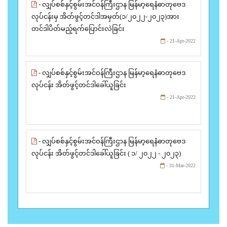
- လျှပ်စစ်နှင့်စွမ်းအင်ဝန်ကြီးဌာန မြန်မာ့ရေနံဓာတုဗေဒ
လုပ်ငန်းမှ အိတ်ဖွင့်တင်ဒါအမှတ်(၁/၂၀၂၂-၂၀၂၃)အား
တင်ဒါပိတ်မည့်ရက်ပြောင်းလဲခြင်း
- 21-Apr-2022
- လျှပ်စစ်နှင့်စွမ်းအင်ဝန်ကြီးဌာန မြန်မာ့ရေနံဓာတုဗေဒ
လုပ်ငန်း အိတ်ဖွင့်တင်ဒါခေါ်ယူခြင်း
- 21-Apr-2022
- လျှပ်စစ်နှင့်စွမ်းအင်ဝန်ကြီးဌာန မြန်မာ့ရေနံဓာတုဗေဒ
လုပ်ငန်း အိတ်ဖွင့်တင်ဒါခေါ်ယူခြင်း ( ၁/ ၂၀၂၂ - ၂၀၂၃)
- 31-Mar-2022