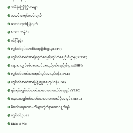
အမိန့်ကြော်ငြာစာများ
သတင်းစာရှင်းလင်းချက်
သတင်းထုတ်ပြန်ချက်
MOEE သမိုင်း
ဝန်ကြီးရုံး
လျှပ်စစ်စွမ်းအားစီမံရေးဦးစီးဌာန(DEPP)
လျှပ်စစ်ဓာတ်အားပို့လွှတ်ရေးနှင့်ကွပ်ကဲရေးဦးစီးဌာန(DPTSC)
ရေအားလျှပ်စစ်အကောင်အထည်ဖော်ရေးဦးစီးဌာန(DHPI)
လျှပ်စစ်ဓာတ်အားထုတ်လုပ်ရေးလုပ်ငန်း(EPGE)
လျှပ်စစ်ဓာတ်အားဖြန့်ဖြူးရေးလုပ်ငန်း(ESE)
ရန်ကုန်လျှပ်စစ်ဓာတ်အားပေးရေးကော်ပိုရေးရှင်း(YESC)
မန္တလေးလျှပ်စစ်ဓာတ်အားပေးရေးကော်ပိုရေးရှင်း(MESC)
မီးလင်းရေးကော်မတီများလိုက်နာဆောင်ရွက်ရန်
လျှပ်စစ်ဥပဒေ
Right of Way