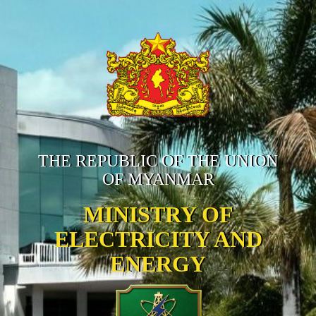
THE REPUBLIC OF THE UNION
OF MYANMAR
MINISTRY OF
ELECTRICITY AND
ENERGY