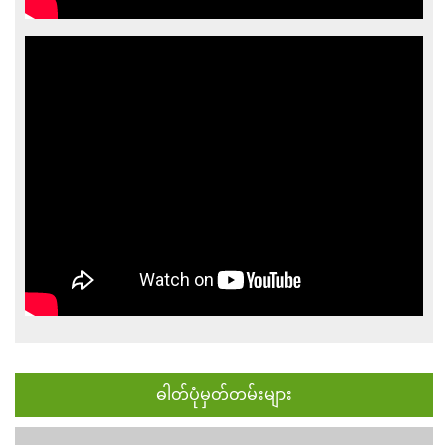
ဓါတ်ပုံမှတ်တမ်းများ