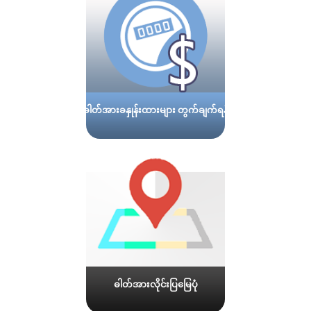
ဓါတ်အားခနှုန်းထားများ တွက်ချက်ရန်
ဓါတ်အားလိုင်းပြမြေပုံ