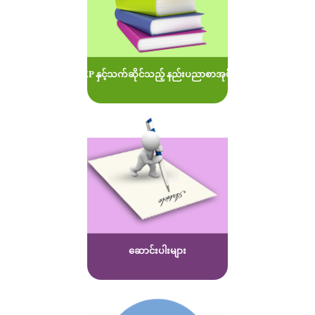
MOEP နှင့်သက်ဆိုင်သည့် နည်းပညာစာအုပ်များ
ဆောင်းပါးများ