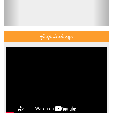
ဗွီဒီယိုမှတ်တမ်းများ