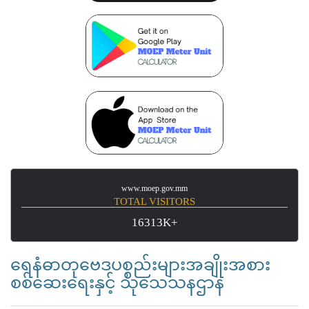
www.moep.gov.mm
TOTAL VISITORS
16313K+
ရေနံဓာတုဗေဒပစ္စည်းများအချိုးအစား
စစ်ဆေးရေးနှင့် သုသေသနဌာန