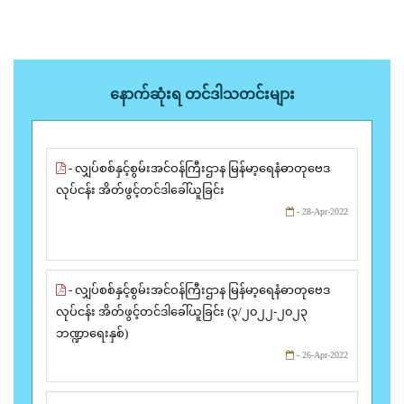
နောက်ဆုံးရ တင်ဒါသတင်းများ
- လျှပ်စစ်နှင့်စွမ်းအင်ဝန်ကြီးဌာန မြန်မာ့ရေနံဓာတုဗေဒ
လုပ်ငန်း အိတ်ဖွင့်တင်ဒါခေါ်ယူခြင်း
- 28-Apr-2022
- လျှပ်စစ်နှင့်စွမ်းအင်ဝန်ကြီးဌာန မြန်မာ့ရေနံဓာတုဗေဒ
လုပ်ငန်း အိတ်ဖွင့်တင်ဒါခေါ်ယူခြင်း (၃/၂၀၂၂-၂၀၂၃
ဘဏ္ဍာရေးနှစ်)
- 26-Apr-2022