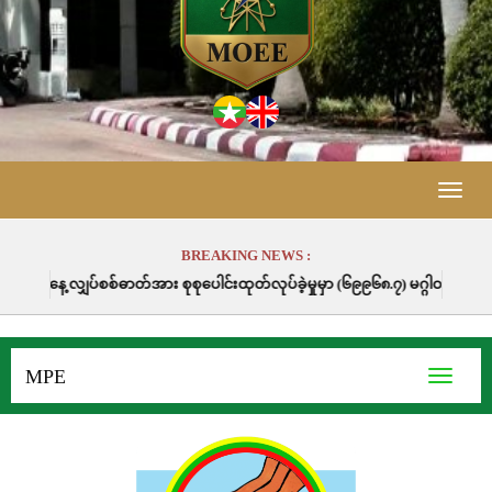
Toggle
naviga
BREAKING NEWS :
း စုစုပေါင်းထုတ်လုပ်ခဲ့မှုမှာ (၆၉၉၆၈.၇) မဂ္ဂါဝပ်နာရီဖြစ်ပါသည်။
MPE
Toggle
navigati