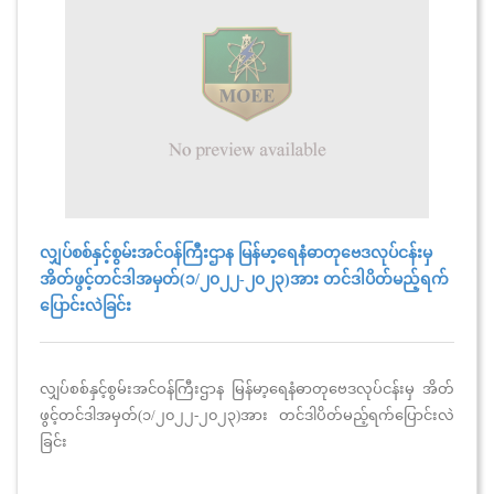
လျှပ်စစ်နှင့်စွမ်းအင်ဝန်ကြီးဌာန မြန်မာ့ရေနံဓာတုဗေဒလုပ်ငန်းမှ
အိတ်ဖွင့်တင်ဒါအမှတ်(၁/၂၀၂၂-၂၀၂၃)အား တင်ဒါပိတ်မည့်ရက်
ပြောင်းလဲခြင်း
လျှပ်စစ်နှင့်စွမ်းအင်ဝန်ကြီးဌာန မြန်မာ့ရေနံဓာတုဗေဒလုပ်ငန်းမှ အိတ်
ဖွင့်တင်ဒါအမှတ်(၁/၂၀၂၂-၂၀၂၃)အား တင်ဒါပိတ်မည့်ရက်ပြောင်းလဲ
ခြင်း