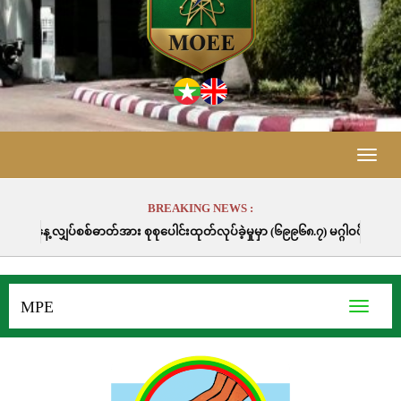
Toggle
naviga
BREAKING NEWS :
အား စုစုပေါင်းထုတ်လုပ်ခဲ့မှုမှာ (၆၉၉၆၈.၇) မဂ္ဂါဝပ်နာရီဖြစ်ပါသည်။
MPE
Toggle
navigati