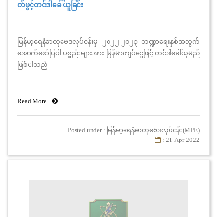
တ်ဖွင့်တင်ဒါခေါ်ယူခြင်း
မြန်မာ့ရေနံဓာတုဗေဒလုပ်ငန်းမှ ၂၀၂၂-၂၀၂၃ ဘဏ္ဍာရေးနှစ်အတွက်
အောက်ဖော်ပြပါ ပစ္စည်းများအား မြန်မာကျပ်ငွေဖြင့် တင်ဒါခေါ်ယူမည်
ဖြစ်ပါသည်-
Read More...
Posted under : မြန်မာ့ရေနံဓာတုဗေဒလုပ်ငန်း(MPE)
: 21-Apr-2022