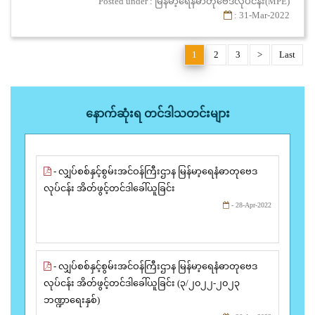
Posted under : မြန်မာ့ရေနံဓာတုဗေဒလုပ်ငန်း(MPE)
: 31-Mar-2022
1
2
3
>
Last
နောက်ဆုံးရ တင်ဒါသတင်းများ
- လျှပ်စစ်နှင့်စွမ်းအင်ဝန်ကြီးဌာန မြန်မာ့ရေနံဓာတုဗေဒ
လုပ်ငန်း အိတ်ဖွင့်တင်ဒါခေါ်ယူခြင်း
- 28-Apr-2022
- လျှပ်စစ်နှင့်စွမ်းအင်ဝန်ကြီးဌာန မြန်မာ့ရေနံဓာတုဗေဒ
လုပ်ငန်း အိတ်ဖွင့်တင်ဒါခေါ်ယူခြင်း (၃/၂၀၂၂-၂၀၂၃
ဘဏ္ဍာရေးနှစ်)