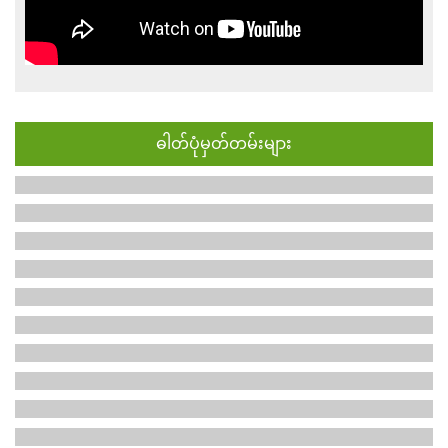
ဓါတ်ပုံမှတ်တမ်းများ