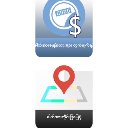
ဓါတ်အားခနှုန်းထားများ တွက်ချက်ရန်
ဓါတ်အားလိုင်းပြမြေပုံ