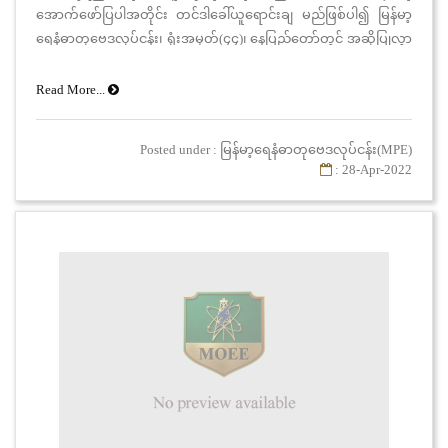
အောက်ဖော်ပြပါအတိုင်း တင်ဒါခေါ်ယူရောင်းချ မည်ဖြစ်ပါ၍ မြန်မာ့
ရေနံဓာတုဗေဒလုပ်ငန်း၊ ရုံးအမှတ်(၄၄)၊ နေပြည်တော်တွင် အဆိုပြုလွှာ
တင်သွင်းနိုင်ပါရန် ဖိတ်ခေါ်အပ်ပါသည်-
Read More...
Posted under : မြန်မာ့ရေနံဓာတုဗေဒလုပ်ငန်း(MPE)
: 28-Apr-2022