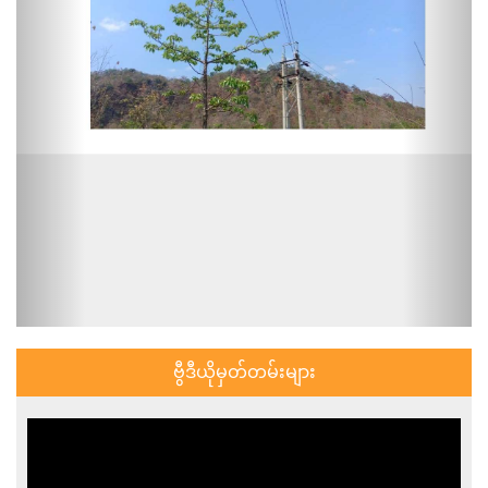
ဗွီဒီယိုမှတ်တမ်းများ