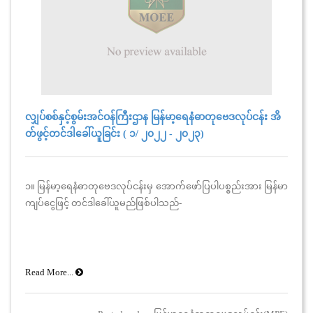
လျှပ်စစ်နှင့်စွမ်းအင်ဝန်ကြီးဌာန မြန်မာ့ရေနံဓာတုဗေဒလုပ်ငန်း အိ
တ်ဖွင့်တင်ဒါခေါ်ယူခြင်း ( ၁/ ၂၀၂၂ - ၂၀၂၃)
၁။ မြန်မာ့ရေနံဓာတုဗေဒလုပ်ငန်းမှ အောက်ဖော်ပြပါပစ္စည်းအား မြန်မာ
ကျပ်ငွေဖြင့် တင်ဒါခေါ်ယူမည်ဖြစ်ပါသည်-
Read More...