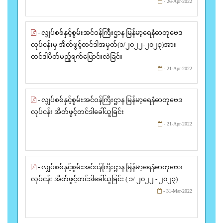
- 26-Apr-2022
- လျှပ်စစ်နှင့်စွမ်းအင်ဝန်ကြီးဌာန မြန်မာ့ရေနံဓာတုဗေဒ
လုပ်ငန်းမှ အိတ်ဖွင့်တင်ဒါအမှတ်(၁/၂၀၂၂-၂၀၂၃)အား
တင်ဒါပိတ်မည့်ရက်ပြောင်းလဲခြင်း
- 21-Apr-2022
- လျှပ်စစ်နှင့်စွမ်းအင်ဝန်ကြီးဌာန မြန်မာ့ရေနံဓာတုဗေဒ
လုပ်ငန်း အိတ်ဖွင့်တင်ဒါခေါ်ယူခြင်း
- 21-Apr-2022
- လျှပ်စစ်နှင့်စွမ်းအင်ဝန်ကြီးဌာန မြန်မာ့ရေနံဓာတုဗေဒ
လုပ်ငန်း အိတ်ဖွင့်တင်ဒါခေါ်ယူခြင်း ( ၁/ ၂၀၂၂ - ၂၀၂၃)
- 31-Mar-2022