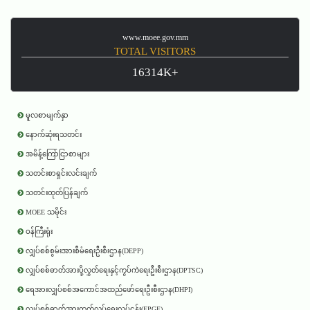
www.moee.gov.mm
TOTAL VISITORS
16314K+
မူလစာမျက်နှာ
နောက်ဆုံးရသတင်း
အမိန့်ကြော်ငြာစာများ
သတင်းစာရှင်းလင်းချက်
သတင်းထုတ်ပြန်ချက်
MOEE သမိုင်း
ဝန်ကြီးရုံး
လျှပ်စစ်စွမ်းအားစီမံရေးဦးစီးဌာန(DEPP)
လျှပ်စစ်ဓာတ်အားပို့လွှတ်ရေးနှင့်ကွပ်ကဲရေးဦးစီးဌာန(DPTSC)
ရေအားလျှပ်စစ်အကောင်အထည်ဖော်ရေးဦးစီးဌာန(DHPI)
လျှပ်စစ်ဓာတ်အားထုတ်လုပ်ရေးလုပ်ငန်း(EPGE)