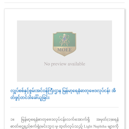
လျှပ်စစ်နှင့်စွမ်းအင်ဝန်ကြီးဌာန မြန်မာ့ရေနံဓာတုဗေဒလုပ်ငန်း အိ
တ်ဖွင့်တင်ဒါခေါ်ယူခြင်း
၁။ မြန်မာ့ရေနံဓာတုဗေဒလုပ်ငန်းလက်အောက်ရှိ အမှတ်(၁)ရေနံ
ဓာတ်ငွေ့ရည်စက်ရုံ(မင်းဘူး) မှ ထုတ်လုပ်သည့် Light Naphtha များကို