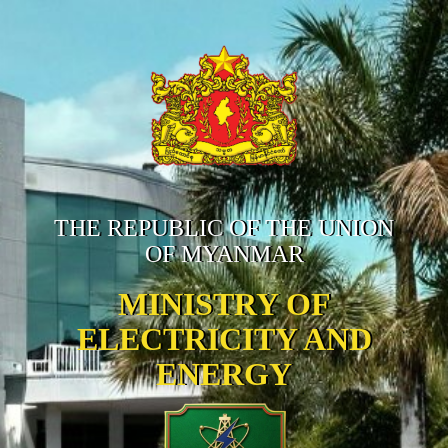
THE REPUBLIC OF THE UNION
OF MYANMAR
MINISTRY OF
ELECTRICITY AND
ENERGY