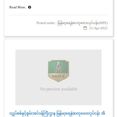
Read More...
Posted under : မြန်မာ့ရေနံဓာတုဗေဒလုပ်ငန်း(MPE)
: 21-Apr-2022
လျှပ်စစ်နှင့်စွမ်းအင်ဝန်ကြီးဌာန မြန်မာ့ရေနံဓာတုဗေဒလုပ်ငန်း အိ