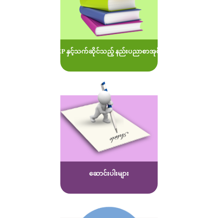
MOEP နှင့်သက်ဆိုင်သည့် နည်းပညာစာအုပ်များ
ဆောင်းပါးများ