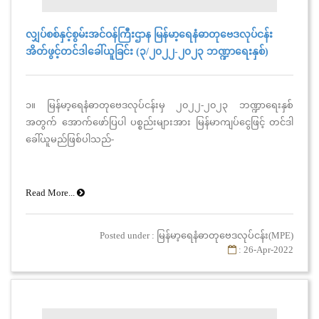
လျှပ်စစ်နှင့်စွမ်းအင်ဝန်ကြီးဌာန မြန်မာ့ရေနံဓာတုဗေဒလုပ်ငန်း
အိတ်ဖွင့်တင်ဒါခေါ်ယူခြင်း (၃/၂၀၂၂-၂၀၂၃ ဘဏ္ဍာရေးနှစ်)
၁။ မြန်မာ့ရေနံဓာတုဗေဒလုပ်ငန်းမှ ၂၀၂၂-၂၀၂၃ ဘဏ္ဍာရေးနှစ်
အတွက် အောက်ဖော်ပြပါ ပစ္စည်းများအား မြန်မာကျပ်ငွေဖြင့် တင်ဒါ
ခေါ်ယူမည်ဖြစ်ပါသည်-
Read More...
Posted under : မြန်မာ့ရေနံဓာတုဗေဒလုပ်ငန်း(MPE)
: 26-Apr-2022