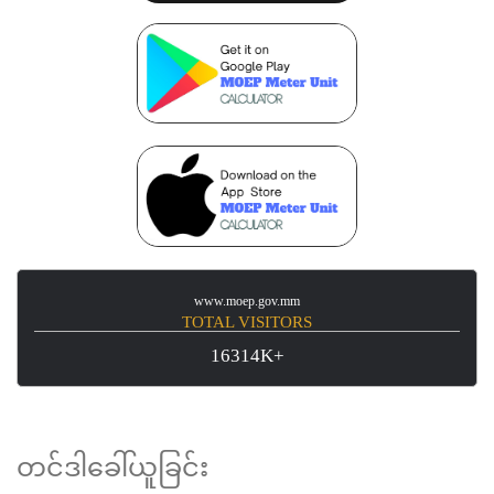
www.moep.gov.mm
TOTAL VISITORS
16314K+
တင်ဒါခေါ်ယူခြင်း