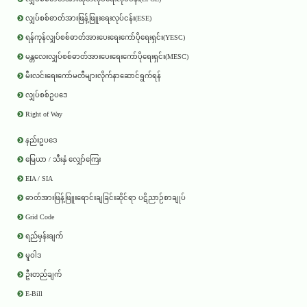
လျှပ်စစ်ဓာတ်အားဖြန့်ဖြူးရေးလုပ်ငန်း(ESE)
ရန်ကုန်လျှပ်စစ်ဓာတ်အားပေးရေးကော်ပိုရေးရှင်း(YESC)
မန္တလေးလျှပ်စစ်ဓာတ်အားပေးရေးကော်ပိုရေးရှင်း(MESC)
မီးလင်းရေးကော်မတီများလိုက်နာဆောင်ရွက်ရန်
လျှပ်စစ်ဥပဒေ
Right of Way
နည်းဥပဒေ
မြေယာ / သီးနှံ လျှော်ကြေး
EIA / SIA
ဓာတ်အားဖြန့်ဖြူးရောင်းချခြင်းဆိုင်ရာ ပဋိညာဉ်စာချုပ်
Grid Code
ရည်မှန်းချက်
မူဝါဒ
ဦးတည်ချက်
E-Bill