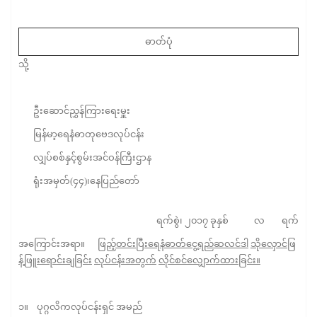
ဓာတ်ပုံ
သို့
ဦးဆောင်ညွှန်ကြားရေးမှူး
မြန်မာ့ရေနံဓာတုဗေဒလုပ်ငန်း
လျှပ်စစ်နှင့်စွမ်းအင်ဝန်ကြီးဌာန
ရုံးအမှတ်(၄၄)၊နေပြည်တော်
ရက်စွဲ၊ ၂၀၁၇ ခုနှစ် လ ရက်
အကြောင်းအရာ။
ဖြည့်တင်းပြီးရေနံဓာတ်ငွေ့ရည်ဆလင်ဒါ
သိုလှောင်ဖြ
န့်ဖြူးရောင်းချခြင်း
လုပ်ငန်းအတွက်
လိုင်စင်လျှောက်ထားခြင်း။
၁။ ပုဂ္ဂလိကလုပ်ငန်းရှင် အမည်