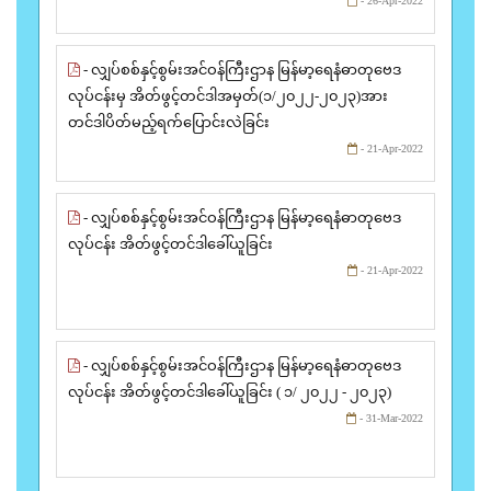
- 26-Apr-2022
- လျှပ်စစ်နှင့်စွမ်းအင်ဝန်ကြီးဌာန မြန်မာ့ရေနံဓာတုဗေဒ
လုပ်ငန်းမှ အိတ်ဖွင့်တင်ဒါအမှတ်(၁/၂၀၂၂-၂၀၂၃)အား
တင်ဒါပိတ်မည့်ရက်ပြောင်းလဲခြင်း
- 21-Apr-2022
- လျှပ်စစ်နှင့်စွမ်းအင်ဝန်ကြီးဌာန မြန်မာ့ရေနံဓာတုဗေဒ
လုပ်ငန်း အိတ်ဖွင့်တင်ဒါခေါ်ယူခြင်း
- 21-Apr-2022
- လျှပ်စစ်နှင့်စွမ်းအင်ဝန်ကြီးဌာန မြန်မာ့ရေနံဓာတုဗေဒ
လုပ်ငန်း အိတ်ဖွင့်တင်ဒါခေါ်ယူခြင်း ( ၁/ ၂၀၂၂ - ၂၀၂၃)
- 31-Mar-2022