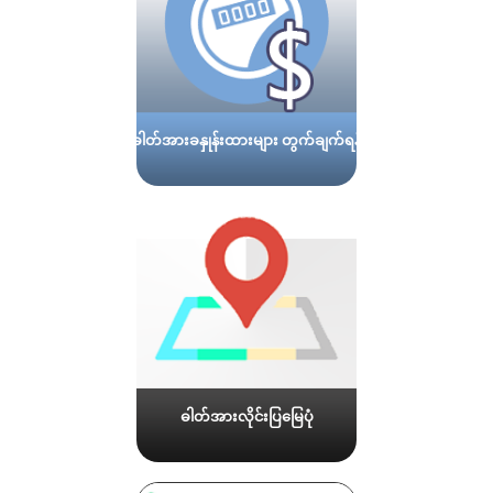
ဓါတ်အားခနှုန်းထားများ တွက်ချက်ရန်
ဓါတ်အားလိုင်းပြမြေပုံ