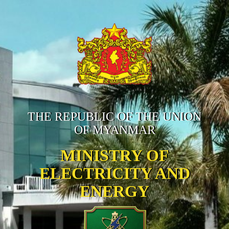
THE REPUBLIC OF THE UNION
OF MYANMAR
MINISTRY OF
ELECTRICITY AND
ENERGY