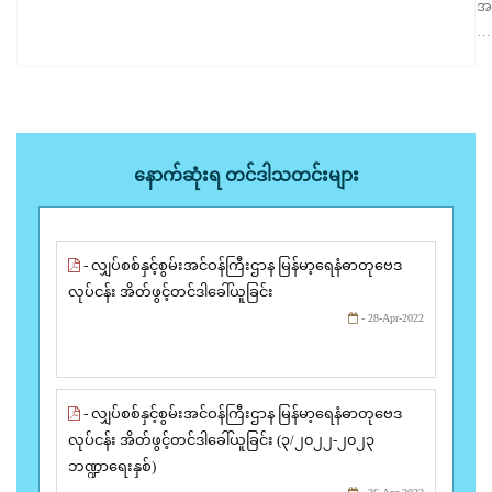
အ
…
နောက်ဆုံးရ တင်ဒါသတင်းများ
- လျှပ်စစ်နှင့်စွမ်းအင်ဝန်ကြီးဌာန မြန်မာ့ရေနံဓာတုဗေဒ
လုပ်ငန်း အိတ်ဖွင့်တင်ဒါခေါ်ယူခြင်း
- 28-Apr-2022
- လျှပ်စစ်နှင့်စွမ်းအင်ဝန်ကြီးဌာန မြန်မာ့ရေနံဓာတုဗေဒ
လုပ်ငန်း အိတ်ဖွင့်တင်ဒါခေါ်ယူခြင်း (၃/၂၀၂၂-၂၀၂၃
ဘဏ္ဍာရေးနှစ်)