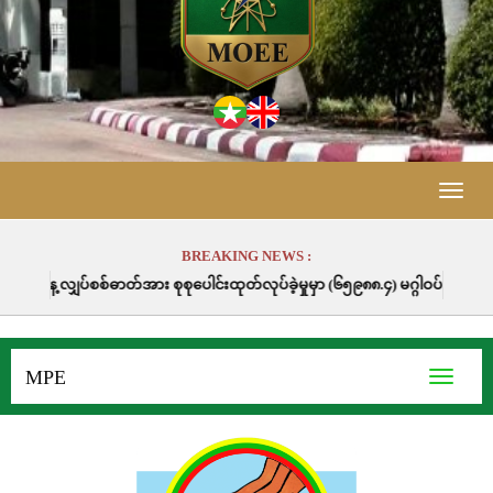
Toggle
naviga
BREAKING NEWS :
ုစုပေါင်းထုတ်လုပ်ခဲ့မှုမှာ (၆၅၉၈၈.၄) မဂ္ဂါဝပ်နာရီဖြစ်ပါသည်။
MPE
Toggle
navigati