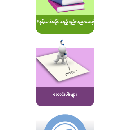
MOEP နှင့်သက်ဆိုင်သည့် နည်းပညာစာအုပ်များ
ဆောင်းပါးများ