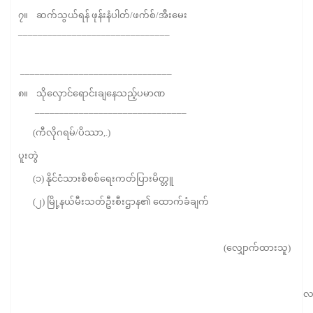
၇။ ဆက်သွယ်ရန် ဖုန်းနံပါတ်/ဖက်စ်/အီးမေး
_______________________________
_______________________________
၈။ သိုလှောင်ရောင်းချနေသည့်ပမာဏ
_______________________________
(ကီလိုဂရမ်/ပိဿာ,.)
ပူးတွဲ
(၁) နိုင်ငံသားစိစစ်ရေးကတ်ပြားမိတ္တူ
(၂) မြို့နယ်မီးသတ်ဦးစီးဌာန၏ ထောက်ခံချက်
(လျှောက်ထားသူ)
လ