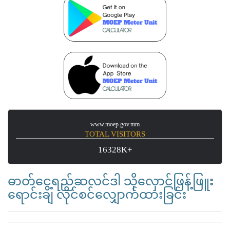
www.moep.gov.mm
TOTAL VISITORS
16328K+
ဓာတ်ငွေ့ရည်ဆလင်ဒါ သိုလှောင်ဖြန့်ဖြူး
ရောင်းချ လိုင်စင်လျှောက်ထားခြင်း