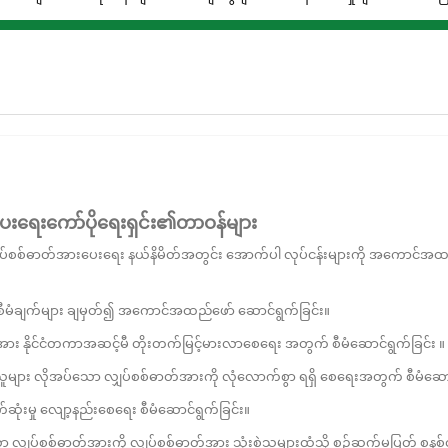
ေးရေးကော်ပိုရေးရှင်း၏တာဝန်များ
ပ်စစ်ဓာတ်အားပေးရေး နယ်နိမိတ်အတွင်း အောက်ပါ လုပ်ငန်းများကို အကောင်အထ
မံချက်များ ချမှတ်၍ အကောင်အထည်ဖော် ဆောင်ရွက်ခြင်း။
ိုင်ငံတကာအဆင့်မီ တိုးတက်မြင့်မားလာစေရေး အတွက် စီမံဆောင်ရွက်ခြင်း ။
ျား လိုအပ်သော လျှပ်စစ်ဓာတ်အားကို လုံလောက်စွာ ရရှိ စေရေးအတွက် စီမံဆောင
မှု လျော့နည်းစေရေး စီမံဆောင်ရွက်ခြင်း။
်စစ်ဓာတ်အားကို လျှပ်စစ်ဓာတ်အား သုံးစွဲသူများထံသို့ စဉ်ဆက်မပြတ် စနစ်တ