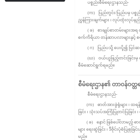
ပစ္စည်းစီမံရေးဌာနသည်-
(က) ပြည်တွင်း/ပြည်ပမှ ပစ္စည်းမျ
ညွှန်ကြားချက်များ ၊ လုပ်ထုံးလုပ်န
( ခ) စာချုပ်စာတမ်းများအရ လုပ်ငန
စက်ကိရိယာ တန်ဆာပလာများနှင့် စ
( ဂ) ပြည်ပသို့ ပေးပို့၍ ပြင်ဆင်ရမ
(ဃ) ဝယ်ယူဖြည့်တင်းခြင်းမှ စ၍ ထု
စီမံဆောင်ရွက်ရမည်။
စီမံရေးဌာန၏
တာဝန်ဝတ္တရ
စီမံရေးဌာနသည်-
(က) ဓာတ်အားခွဲရုံများ ၊ ထရန်စဖေ
ခြင်း ၊ သုံးသပ်အကြံပြုတင်ပြခြင်း ၊
( ခ) နောင် ဖြစ်ပေါ်လာမည့် ဓာတ်
များ​ ရေးဆွဲခြင်း ၊ ဒီဇိုင်းပုံစံပြုစု
မည်။