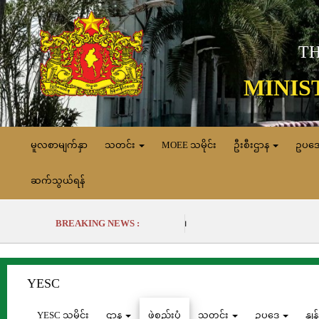
TH
MINIS
မူလစာမျက်နှာ
သတင်း
MOEE သမိုင်း
ဦးစီးဌာန
ဥပဒ
ဆက်သွယ်ရန်
BREAKING NEWS :
YESC
YESC သမိုင်း
ဌာန
ဖွဲ့စည်းပုံ
သတင်း
ဥပဒေ
နှု