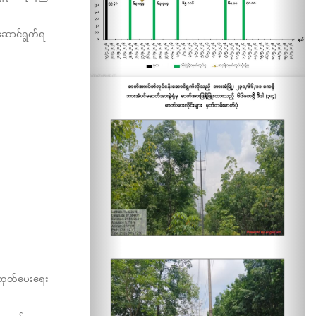
 ဆောင်ရွက်ရ
း ထုတ်ပေးရေး