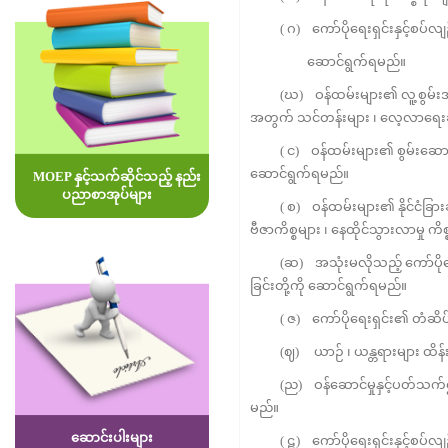
( ဂ) ကော်ပိုရေးရှင်းနှင့်စပ်လျဉ
ဆောင်ရွက်ရမည်။
(ဃ) ဝန်ထမ်းများ၏ လူ့စွမ်းအားအရင်း
အတွက် သင်တန်းများ ၊ လေ့လာရေးခရီ
( င) ဝန်ထမ်းများ၏ စွမ်းဆောင်ရ
ဆောင်ရွက်ရမည်။
MOEP နှင့်သက်ဆိုင်သည့် နည်း
ပညာစာအုပ်များ
( စ) ဝန်ထမ်းများ၏ နိုင်ငံခြားခရီး
ဗီဇာကိစ္စများ ၊ နေထိုင်သွားလာမှု က
(ဆ) အသုံးမလိုသည့် ကော်ပိုရေးရှင်း
ခြင်းတို့ကို ဆောင်ရွက်ရမည်။
( ဇ) ကော်ပိုရေးရှင်း၏ တံဆိပ် ၊
(ဈ) ယာဉ် ၊ ယန္တရားများ ထိန်းသိမ်း
(ည) ဝန်ဆောင်မှုနှင့်ပတ်သက်၍ အမ
မည်။
ဆောင်းပါးများ
( ဋ) ကော်ပိုရေးရှင်းနှင့်စပ်လျဉ