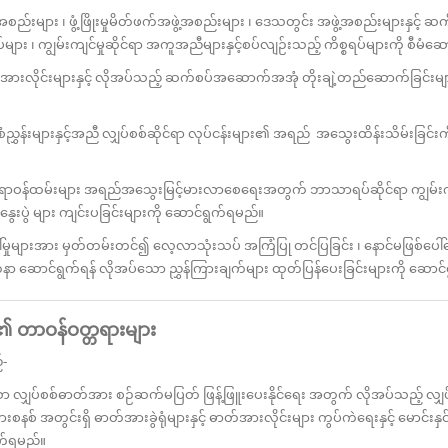
းများ ၊ ဖွံ့ဖြိုးမှုမိတ်ဖက်အဖွဲ့အစည်းများ ၊ ဒေသတွင်း အဖွဲ့အစည်းများနှင့် 
ရပ်များ ၊ ကျွမ်းကျင်မှုဆိုင်ရာ အကူအညီများနှင့်စပ်လျဉ်းသည့် ကိစ္စရပ်များကို စီမံဆ
းလိုင်းများနှင့် လိုအပ်သည့် ဆက်စပ်အဆောက်အအုံ တိုးချဲ့တည်ဆောက်ခြင်းမျ
န်းများနှင့်အညီ လျှပ်စစ်ဆိုင်ရာ လုပ်ငန်းများ၏ အရည် အသွေးထိန်းသိမ်းခြင်းက
ရာဝန်ထမ်းများ အရည်အသွေးမြင့်မားလာစေရေးအတွက် ဘာသာရပ်ဆိုင်ရာ ကျွမ်းကျ
ဆွေးနွေးပွဲ များ ကျင်းပခြင်းများကို ဆောင်ရွက်ရမည်။
များအား မှတ်တမ်းတင်၍ လေ့လာသုံးသပ် အကြံပြု တင်ပြခြင်း ၊ နောင်မဖြစ်ပေါ်စေ
နာ ဆောင်ရွက်ရန် လိုအပ်သော ညွှန်ကြားချက်များ ထုတ်ပြန်ပေးခြင်းများကို ဆောင
န၏
တာဝန်ဝတ္တရားများ
-
စစ်ဓာတ်အား စဉ်ဆက်မပြတ် ဖြန့်ဖြူးပေးနိုင်ရေး အတွက် လိုအပ်သည့် လျှ
းစနစ် အတွင်းရှိ ဓာတ်အားခွဲရုံများနှင့် ဓာတ်အားလိုင်းများ ကွပ်ကဲရေးနှင့် မောင်းနှ
ွက်ရမည်။