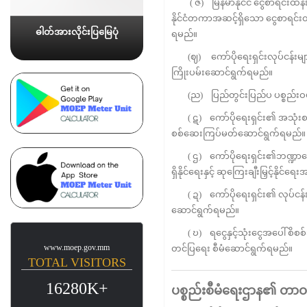
( ဇ) မြန်မာနိုင်ငံ ငွေစာရင်းထိန်းသိ
နိုင်ငံတကာအဆင့်ရှိသော ငွေစာရင်းထိန
ဓါတ်အားလိုင်းပြမြေပုံ
ရမည်။
(ဈ) ကော်ပိုရေးရှင်းလုပ်ငန်းများ 
ကြိုးပမ်းဆောင်ရွက်ရမည်။
(ည) ပြည်တွင်းပြည်ပ ပစ္စည်းဝယ်ယူ
( ဋ) ကော်ပိုရေးရှင်း၏ အသုံးစရိ
စစ်ဆေးကြပ်မတ်ဆောင်ရွက်ရမည်။
( ဌ) ကော်ပိုရေးရှင်း၏ဘဏ္ဍာရေးစာရင်
ရှိနိုင်ရေးနှင့် ဆုကြေးချီးမြှင့်နိ
( ဍ) ကော်ပိုရေးရှင်း၏ လုပ်ငန်းစ
ဆောင်ရွက်ရမည်။
( ဎ) ရငွေနှင့်သုံးငွေအပေါ် စိစစ
www.moep.gov.mm
တင်ပြရေး စီမံဆောင်ရွက်ရမည်။
TOTAL VISITORS
16280K+
ပစ္စည်းစီမံရေးဌာန၏
တာဝန