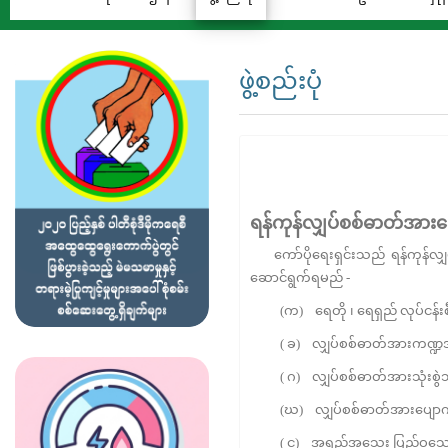
ဖွဲ့စည်းပုံ
ရန်ကုန်လျှပ်စစ်ဓာတ်အားပ
ကော်ပိုရေးရှင်းသည် ရန်ကုန်လျှ
ဆောင်ရွက်ရမည် -
(က) ရေတို ၊ ရေရှည် လုပ်ငန်းစီ
( ခ) လျှပ်စစ်ဓာတ်အားကဏ္ဍအား န
( ဂ) လျှပ်စစ်ဓာတ်အားသုံးစွဲသူမ
(ဃ) လျှပ်စစ်ဓာတ်အားပျောက်ဆုံး
( င) အရည်အသွေး ပြည့်ဝသော လျှပ