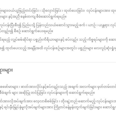
ားဝယ်ယူဖြည့်တင်းခြင်း ၊ သိုလှောင်ခြင်း ၊ ထုတ်ပေးခြင်း၊ လုပ်ငန်းများအား ထ
ည်းများ နှင့်အညီ စနစ်တကျ စီမံဆောင်ရွက်ရမည်။
်းပြီးစီး၍ ပြည်ပသို့ ပြန်လည်သယ်ဆောင်သွားမည့် စက် ၊ ယာဉ် ၊ ယန္တရား လုပ်င
ပ်လျဉ်း၍ စီစဉ် ဆောင်ရွက်ပေးရမည်။
ည့် လျှပ်စစ်ဆိုင်ရာ ပစ္စည်းကိရိယာများနှင့် စပ်လျဉ်း သည့် ကိစ္စရပ်များကို ဆေ
တ်ပေးသည့် အချိန်အထိ လုပ်ငန်းစဉ်များအတွင်း ပစ္စည်းများ လေလွင့်ဆုံးရှုံးမှု
ားများ
ာ်မာများ ၊ ဓာတ်အားလိုင်းနှင့်စပ်လျဉ်းသည့် အချက် အလက်များ မှတ်တမ်းတင်ခြ
 စီမံချက် များ အဆိုပြု တင်ပြခြင်း လုပ်ငန်းများကို ဆောင်ရွက်ရမည်။
အားလိုအပ်ချက်အား လေ့လာစိစစ်ခြင်း ၊ တိုးချဲ့တည် ဆောက်မည့် လုပ်ငန်းများအ
ခြင်းနှင့် ရင်းနှီးမြှုပ်နှံမှုလိုအပ်ချက်များအား ကြိုတင်ခန့်မှန်းတွက်ချက်ခြင်းများ ဆော