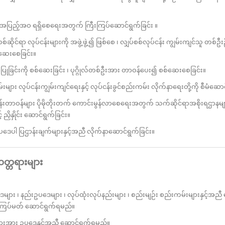
ြည့်အဝ ရရှိစေရေးအတွက် ကြီးကြပ်ဆောင်ရွက်ခြင်း ။
ိုင်ရာ လုပ်ငန်းများကို အဖွဲ့ဖွဲ့၍ ဖြစ်စေ ၊ လျှပ်စစ်လုပ်ငန်း ကျွမ်းကျင်သူ တစ်ဦ
ဆေးစေခြင်း။
ြင်းကို စစ်ဆေးခြင်း ၊ ပုဂ္ဂိုလ်တစ်ဦးအား တာဝန်ပေး၍ စစ်ဆေးစေခြင်း။
လုပ်ငန်းကျွမ်းကျင်ရေးနှင့် လုပ်ငန်းခွင်စည်းကမ်း လိုက်နာရေးတို့ကို စီမံဆောင
ာဝန်များ ပိုမိုတိုးတက် ကောင်းမွန်လာစေရေးအတွက် သက်ဆိုင်ရာအစိုးရဌာနမျာ
 ညှိနှိုင်း ဆောင်ရွက်ခြင်း။
ပါ ပြဌာန်းချက်များနှင့်အညီ လိုက်နာဆောင်ရွက်ခြင်း။
တ္တရားများ
နည်းဥပဒေများ ၊ လုပ်ထုံးလုပ်နည်းများ ၊ စည်းမျဉ်း စည်းကမ်းများနှင့်အညီ ကေ
် ကြပ်မတ် ဆောင်ရွက်ရမည်။
းအား ဥပဒေနှင့်အညီ ဆောင်ရွက်ရမည်။