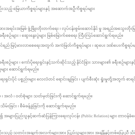
်းသည့် မြေယာကိစ္စရပ်များနှင့် အဆောက်အဦကိစ္စရပ်များ
အမြစ် ဖွံ့ဖြိုးတိုးတက်ရေး ၊ လုပ်ငန်းစွမ်းဆောင်နိုင် မှု အရည်အသွေးတိုးမြှင့်န
းစဉ်များ ၊ ဆွေးနွေးပွဲများ ဖြစ်မြောက်စေရေး ကြီးကြပ်ဆောင်ရွက်ရမည်။
ည် မြင့်မားလာစေရေးအတွက် အကဲဖြတ်ကိစ္စရပ်များ ၊ ဆုပေး ဒဏ်ပေးကိစ္စရပ်မျ
စဉ်များ ၊ ကော်ပိုရေးရှင်းနှင့်သက်ဆိုင်သည့် နိုင်ငံခြား သားများ၏ ခရီးစဉ်များ
ိစ္စများ ဆောင်ရွက်ရမည်။
ပိုင် ပစ္စည်းများ လေလံတင် ရောင်းချခြင်း ၊ ပျက်စီးဆုံး ရှုံးမှုတို့အတွက် စာရ
 အလံ ၊ ဝတ်စုံများ သတ်မှတ်ခြင်းကို ဆောင်ရွက်ရမည်။
ခြင်း ၊ စီမံခန့်ခွဲခြင်းကို ဆောင်ရွက်ရမည်။
ျားပြည်သူနှင့်ဆက်ဆံပြန်ကြားရေးလုပ်ငန်း (Public Relation) များ တာဝန်ခံ
်းသည့် သတင်းအချက်အလက်များအား ပြည်သူများအား အချိန်နှင့်တစ်ပြေးညီ သိရှိန