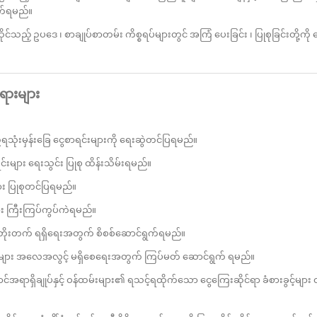
ွက်ရမည်။
သည့် ဥပဒေ ၊ စာချုပ်စာတမ်း ကိစ္စရပ်များတွင် အကြံ ပေးခြင်း ၊ ပြုစုခြင်းတို့ကို
ရားများ
ံးမှန်းခြေ ငွေစာရင်းများကို ရေးဆွဲတင်ပြရမည်။
းများ ရေးသွင်း ပြုစု ထိန်းသိမ်းရမည်။
း ပြုစုတင်ပြရမည်။
 ကြီးကြပ်ကွပ်ကဲရမည်။
ိုးတက် ရရှိရေးအတွက် စိစစ်ဆောင်ရွက်ရမည်။
များ အလေအလွင့် မရှိစေရေးအတွက် ကြပ်မတ် ဆောင်ရွက် ရမည်။
ရာရှိချုပ်နှင့် ဝန်ထမ်းများ၏ ရသင့်ရထိုက်သော ငွေကြေးဆိုင်ရာ ခံစားခွင့်မျာ