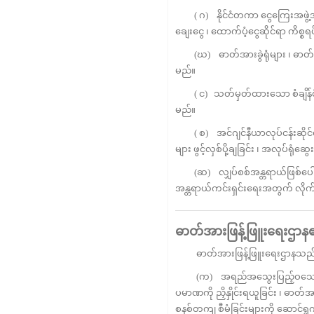
( ဂ) နိုင်ငံတကာ ငွေကြေးအဖွဲ့အစည်
ချေးငွေ ၊ ထောက်ပံ့ငွေဆိုင်ရာ ကိစ္စ
(ဃ) ဓာတ်အားခွဲရုံများ ၊ ဓာတ်အာ
မည်။
( င) သတ်မှတ်ထားသော စံချိန်စံညွှ
မည်။
( စ) အင်ဂျင်နီယာလုပ်ငန်းဆိုင်
များ ဖွင့်လှစ်ပို့ချခြင်း ၊ အလုပ်ရုံ
(ဆ) လျှပ်စစ်အန္တရာယ်ဖြစ်ပေါ်မှု
အန္တရာယ်ကင်းရှင်းရေးအတွက် လိုက်
ဓာတ်အားဖြန့်ဖြူးရေးဌာ
ဓာတ်အားဖြန့်ဖြူးရေးဌာနသည်
(က) အရည်အသွေးပြည့်ဝသော လျှပ်
ပမာဏကို ညှိနှိုင်းရယူခြင်း ၊ ဓာတ်အာ
စနစ်တကျ စီမံခြင်းများကို ဆောင်ရ