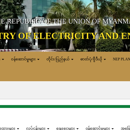
E REPUBLIC OF THE UNION OF MYAN
TRY OF ELECTRICITY AND 
ေ
ဝန်ဆောင်မှုများ
တိုင်း/ပြည်နယ်
ဓာတ်ပုံ/ဗွီဒီယို
NEP PLA
န်းထားများ
လုပ်ငန်းများ
ချေးငွေများ
၀န်ဆောင်မှုများ
အခြ