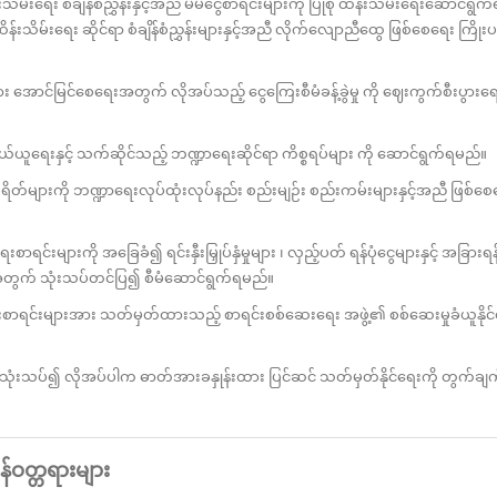
မ်းရေး စံချိန်စံညွှန်းနှင့်အညီ မိမိငွေစာရင်းများကို ပြုစု ထိန်းသိမ်းရေးဆောင်ရွက
်းသိမ်းရေး ဆိုင်ရာ စံချိန်စံညွှန်းများနှင့်အညီ လိုက်လျောညီထွေ ဖြစ်စေရေး ကြိုး
အောင်မြင်စေရေးအတွက် လိုအပ်သည့် ငွေကြေးစီမံခန့်ခွဲမှု ကို ဈေးကွက်စီးပွားရေ
ရေးနှင့် သက်ဆိုင်သည့် ဘဏ္ဍာရေးဆိုင်ရာ ကိစ္စရပ်များ ကို ဆောင်ရွက်ရမည်။
တ်များကို ဘဏ္ဍာရေးလုပ်ထုံးလုပ်နည်း စည်းမျဉ်း စည်းကမ်းများနှင့်အညီ ဖြစ်
းများကို အခြေခံ၍ ရင်းနှီးမြှုပ်နှံမှုများ ၊ လှည့်ပတ် ရန်ပုံငွေများနှင့် အခြားရန
ုင်ရေးအတွက် သုံးသပ်တင်ပြ၍ စီမံဆောင်ရွက်ရမည်။
ာရင်းများအား သတ်မှတ်ထားသည့် စာရင်းစစ်ဆေးရေး အဖွဲ့၏ စစ်ဆေးမှုခံယူနိုင်ရ
်သုံးသပ်၍ လိုအပ်ပါက ဓာတ်အားခနှုန်းထား ပြင်ဆင် သတ်မှတ်နိုင်ရေးကို တွက်ချ
်ဝတ္တရားများ