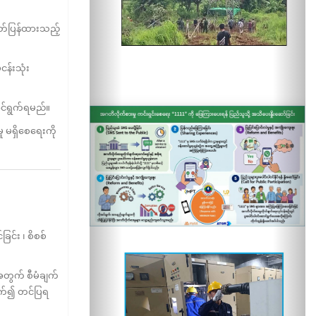
ုတ်ပြန်ထားသည့်
န်းသုံး
ာင်ရွက်ရမည်။
 မရှိစေရေးကို
င်း ၊ စိစစ်
တွက် စီမံချက်
င်ရွက်၍ တင်ပြရ