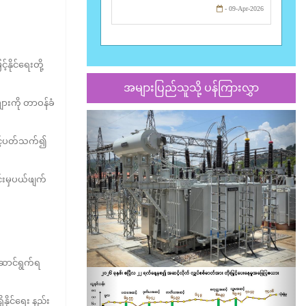
- 09-Apr-2026
ိုင်ရေးတို့
အများပြည်သူသို့ ပန်ကြားလွှာ
ားကို တာဝန်ခံ
Previous
Nex
နှင့်ပတ်သက်၍
င်းမှပယ်ဖျက်
ဆောင်ရွက်ရ
ိုင်ရေး နည်း