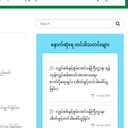
နောက်ဆုံးရ တင်ဒါသတင်းများ
- လျှပ်စစ်နှင့်စွမ်းအင်ဝန်ကြီးဌာန၊ ရန်
ည်ဖော်
ကုန်လျှပ်စစ်ဓာတ်အားပေးရေး
ကော်ပိုရေးရှင်း (အိတ်ဖွင့်တင်ဒါခေါ်ယူ
ခြင်း)
- 14-Jul-2026
်ရွက်ခြင်း။
- လျှပ်စစ်နှင့်စွမ်းအင်ဝန်ကြီးဌာန၊
အိတ်ဖွင့်တင်ဒါခေါ်ယူခြင်း
- 01-Jul-2026
ကျ ဖြန့်ဖြူး