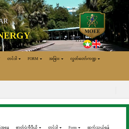
MAR
ENERGY
N
တင်ဒါ
FORM
အခြား
လွှတ်တော်ကဏ္ဍ
(၅.၈.၂၀၂၆) ရက
ေအနေ
ဓာတ်ပုံ/ဗွီဒီယို
တင်ဒါ
Form
ဆက်သွယ်ရန်