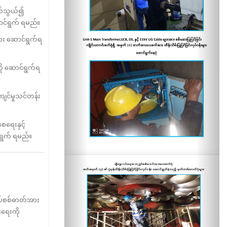
ဆက်သွယ်၍
ောင်ရွက် ရမည်။
ား ဆောင်ရွက်ရ
ို ဆောင်ရွက်ရ
င်မှုသင်တန်း
ရေးနှင့်
်ရွက် ရမည်။
ပ်စစ်ဓာတ်အား
င်ရေးကို