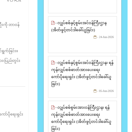
- လျှပ်စစ်နှင့်စွမ်းအင်ဝန်ကြီးဌာန
းဦးကို တာဝန်
(အိတ်ဖွင့်တင်ဒါခေါ်ယူခြင်း)
- 24-Jun-2026
်ရွက်ခြင်း။
း၊ပြည်တွင်း
- လျှပ်စစ်နှင့်စွမ်းအင်ဝန်ကြီးဌာန၊ ရန်
ကုန်လျှပ်စစ်ဓာတ်အားပေးရေး
ကော်ပိုရေးရှင်း (အိတ်ဖွင့်တင်ဒါခေါ်ယူ
ခြင်း)
- 05-Jun-2026
- လျှပ်စစ်စွမ်းအားဝန်ကြီးဌာန၊ ရန်
ာ်ပိုရေးရှင်း
ကုန်လျှပ်စစ်ဓာတ်အားပေးရေး
ကော်ပိုရေးရှင်း (အိတ်ဖွင့်တင်ဒါခေါ်ယူ
ခြင်း)