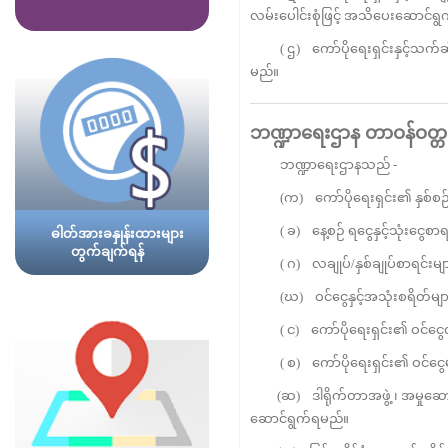
လမ်းပေါင်းစုံဖြင့် အသိပေးဆောင်ရ
( ဌ) ကော်ပိုရေးရှင်းနှင့်သက်ဆိုင်
မည်။
ဘဏ္ဍာရေးဌာန
တာဝန်ဝတ္တ
ဘဏ္ဍာရေးဌာနသည် -
(က) ကော်ပိုရေးရှင်း၏ နှစ်စဉ်ရသု
( ခ) နေ့စဉ် ရငွေနှင့်သုံးငွေစာရင်
ဓါတ်အားခနှုန်းထားများ
တွက်ချက်ရန်
( ဂ) လချုပ်/နှစ်ချုပ်စာရင်းမျာ
(ဃ) ဝင်ငွေနှင့်အသုံးစရိတ်များ
( င) ကော်ပိုရေးရှင်း၏ ဝင်ငွေတ
( စ) ကော်ပိုရေးရှင်း၏ ဝင်ငွေ
(ဆ) ဒါရိုက်တာအဖွဲ့ ၊ အမှုဆောင်အ
ဆောင်ရွက်ရမည်။