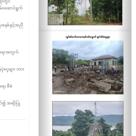
်ရာတွင်
ပမ်းဆောင်ရွက်
းစနစ်နှင့်အညီ
စေရေးအတွက်
်ပုံငွေများ ထား
ေး စီမံ
က်၍ အဆိုပြု