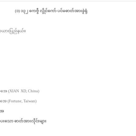
(
၁
)
၁၃၂ ကေဗွီ လွိုင်ကော် ပင်မဓာတ်အားခွဲရုံ
်၊ကယားပြည်နယ်။
 (XIAN XD, China)
(Fortune, Taiwan)
အေ
းပေးသော ဓာတ်အားလိုင်းများ