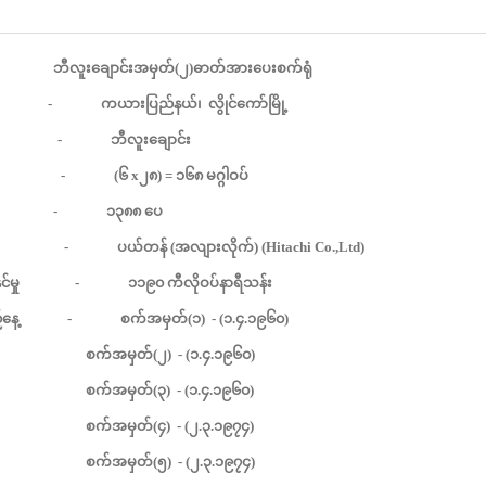
ဘီလူးချောင်းအမှတ်
(
၂
)
ဓာတ်အားပေးစက်ရုံ
-
ကယားပြည်နယ်၊
လွိုင်ကော်မြို့
-
ဘီလူးချောင်း
 (
၆
x
၂၈
) =
၁၆၈
မဂ္ဂါဝပ်
-
၁၃၈၈
ပေ
-
ပယ်တန်
(
အလျားလိုက်
) (Hitachi Co.,Ltd)
်မှု
-
၁၁၉၀
ကီလိုဝပ်နာရီသန်း
နေ့
-
စက်အမှတ်
(
၁
) - (
၁
.
၄
.
၁၉၆၀
)
စက်အမှတ်
(
၂
) - (
၁
.
၄
.
၁၉၆၀
)
စက်အမှတ်
(
၃
) - (
၁
.
၄
.
၁၉၆၀
)
စက်အမှတ်
(
၄
) - (
၂
.
၃
.
၁၉၇၄
)
စက်အမှတ်
(
၅
) - (
၂
.
၃
.
၁၉၇၄
)