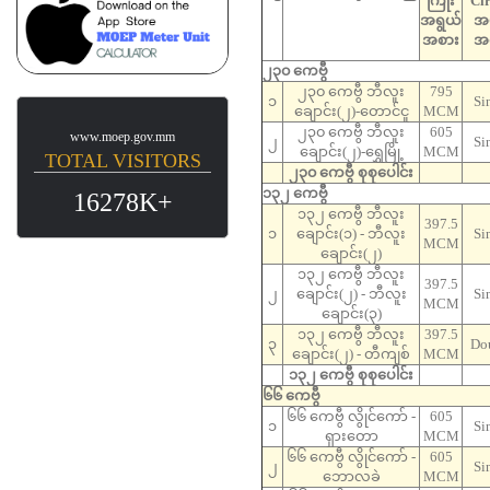
ကြိုး
Cir
အရွယ်
အမ
အစား
အ
၂၃၀ ကေဗွီ
၂၃၀ ကေဗွီ ဘီလူး
795
၁
Si
ချောင်း(၂)-တောင်ငူ
MCM
၂၃၀ ကေဗွီ ဘီလူး
605
www.moep.gov.mm
၂
Si
ချောင်း(၂)-ရွှေမြို့
MCM
TOTAL VISITORS
၂၃၀ ကေဗွီ စုစုပေါင်း
၁၃၂ ကေဗွီ
16278K+
၁၃၂ ကေဗွီ ဘီလူး
397.5
၁
ချောင်း(၁) - ဘီလူး
Si
MCM
ချောင်း(၂)
၁၃၂ ကေဗွီ ဘီလူး
397.5
၂
ချောင်း(၂) - ဘီလူး
Si
MCM
ချောင်း(၃)
၁၃၂ ကေဗွီ ဘီလူး
397.5
၃
Do
ချောင်း(၂) - တီကျစ်
MCM
၁၃၂ ကေဗွီ စုစုပေါင်း
၆၆ ကေဗွီ
၆၆ ကေဗွီ လွိုင်ကော် -
605
၁
Si
ရှားတော
MCM
၆၆ ကေဗွီ လွိုင်ကော် -
605
၂
Si
ဘောလခဲ
MCM