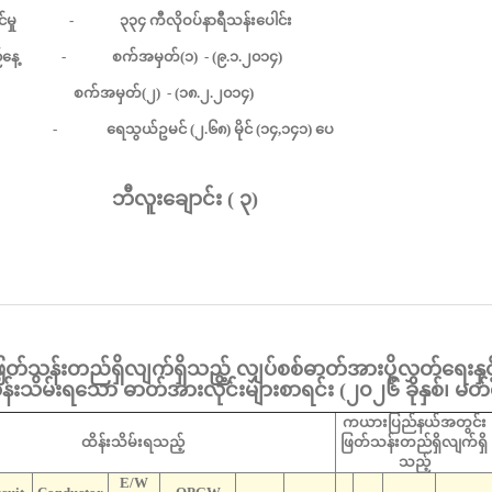
မှု
-
၃၃၄
ကီလိုဝပ်နာရီသန်းပေါင်း
နေ့
-
စက်အမှတ်
(
၁
) - (
၉
.
၁
.
၂၀၁၄
)
စက်အမှတ်
(
၂
) - (
၁၈
.
၂
.
၂၀၁၄
)
-
ရေသွယ်ဥမင်
(
၂
.
၆၈
)
မိုင်
(
၁၄
,
၁၄၁
)
ပေ
ဘီလူးချောင်း
(
၃
)
န်းတည်ရှိလျက်ရှိသည့် လျှပ်စစ်ဓာတ်အားပို့လွှတ်ရေးနှင
်းသိမ်းရသော ဓာတ်အားလိုင်းများစာရင်း (
၂၀၂၆ ခုနှစ်၊ မ
ကယားပြည်နယ်အတွင်း
ထိန်းသိမ်းရသည့်
ဖြတ်သန်းတည်ရှိလျက်ရှိ
သည့်
E/W