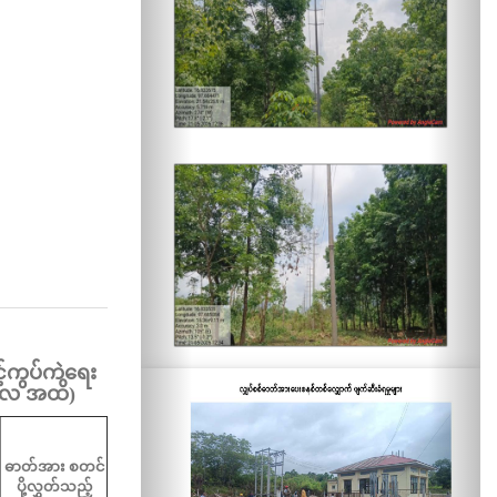
့်ကွပ်ကဲရေး
တ်လ အထိ
)
ဓာတ်အား စတင်
ပို့လွှတ်သည့်