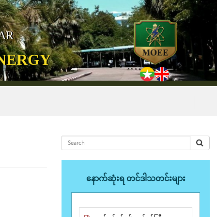
MAR
ENERGY
(၅.၈.၂၀၂၆) ရ
နောက်ဆုံးရ တင်ဒါသတင်းများ