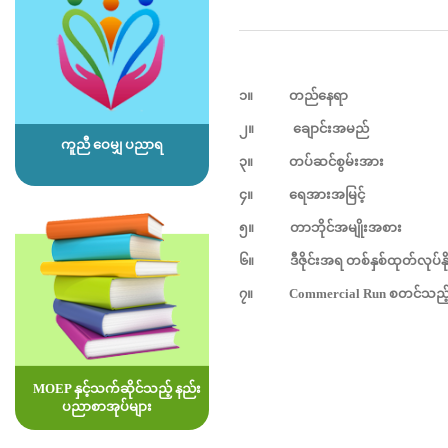
၁။
တည်နေရာ
၂။
ချောင်းအမည်
ကူညီ ဝေမျှ ပညာရ
၃။
တပ်ဆင်စွမ်းအား
-
၄။
ရေအားအမြင့်
၅။
တာဘိုင်အမျိုးအစား
၆။
ဒီဇိုင်းအရ
တစ်နှစ်ထုတ်လုပ်နိုင
၇။
Commercial Run
စတင်သည့်
MOEP နှင့်သက်ဆိုင်သည့် နည်း
ပညာစာအုပ်များ