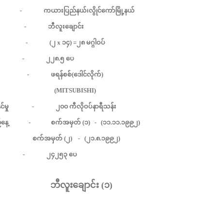
-
ကယားပြည်နယ်၊လွိုင်ကော်မြို့နယ်
-
ဘီလူးချောင်း
 (
၂
x
၁၄
) =
၂၈
မဂ္ဂါဝပ်
-
၂၂၈
.
၅
ပေ
-
ဖရန်စစ်
(
ဒေါင်လိုက်
)
(MITSUBISHI)
်မှု
-
၂၀၀
ကီလိုဝပ်နာရီသန်း
နေ့
-
စက်အမှတ်
(
၁
) - (
၁၁
.
၁၁
.
၁၉၉၂
)
တ် (
၂
) - (
၂၁
.
၈
.
၁၉၉၂
)
-
၂၄၂၅၃
ပေ
ဘီလူးချောင်း
(
၁
)