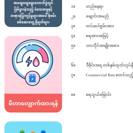
၁။
တည်နေရာ
၂။
ချောင်းအမည်
၃။
တပ်ဆင်စွမ်းအား
-
၄။
ရေအားအမြင့်
၅။
တာဘိုင်အမျိုးအစား
၆။
ဒီဇိုင်းအရ
တစ်နှစ်ထုတ်လုပ်နိုင
၇။
Commercial Run
စတင်သည့်
စက်အမှ
၈။
ရေသွယ်မြောင်း