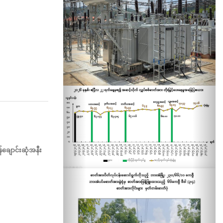
န်ချောင်းဆုံအနီး