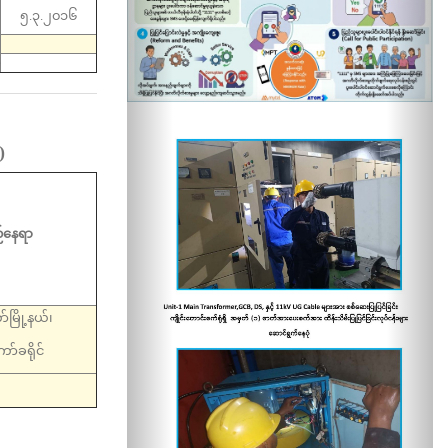
၅.၃.၂၀၁၆
)
နေရာ
ာ်မြို့နယ်၊
ော်ခရိုင်