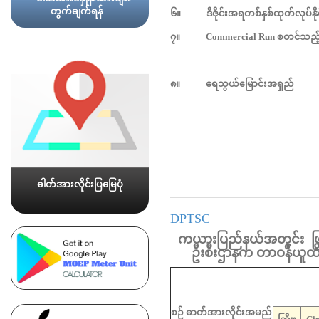
တွက်ချက်ရန်
၆။
ဒီဇိုင်းအရတစ်နှစ်ထုတ်လုပ်နိုင်
၇။
Commercial Run
စတင်သည့်
၈။
ရေသွယ်မြောင်းအရှည်
ဓါတ်အားလိုင်းပြမြေပုံ
DPTSC
ကယားပြည်နယ်အတွင်း ဖြတ်သ
ဦးစီးဌာနက တာဝန်ယူထိန
စဉ်
ဓာတ်အားလိုင်းအမည်