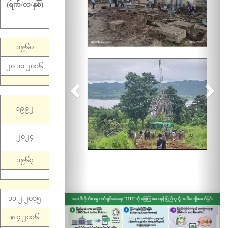
(ရက်/လ/နှစ်)
၁၉၆၀
၂၀.၁၀.၂၀၁၆
၁၉၉၂
၂၀၂၄
၁၉၆၃
၁၁.၂.၂၀၁၅
၈.၄.၂၀၁၆