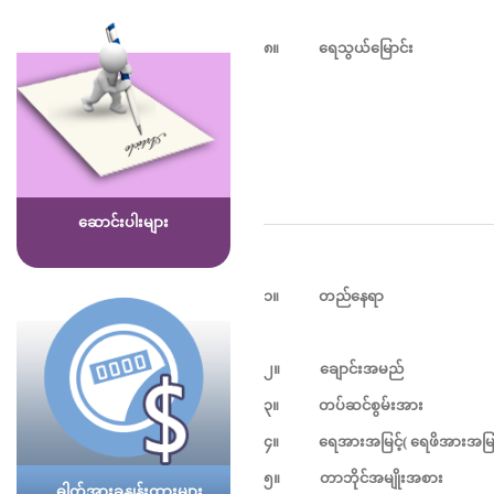
၈။
ရေသွယ်မြောင်း
-
ဆောင်းပါးများ
၁။
တည်နေရာ
၂။
ချောင်းအမည်
၃။
တပ်ဆင်စွမ်းအား
-
၄။
ရေအားအမြင့်
(
ရေဖိအားအမြင
၅။
တာဘိုင်အမျိုးအစား
ဓါတ်အားခနှုန်းထားများ