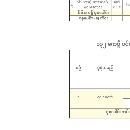
၆၆ ကေဗွီ ဘောလခဲ -
605
၃
Si
ဖားဆောင်း
MCM
၆၆ ကေဗွီ စုစုပေါင်း
စုစုပေါင်း (၈) လိုင်း
၁၃၂ ကေဗွီ ပင်မ
စဉ်
ခွဲရုံအမည်
၁
လွိုင်ကော်
စုစုပေါင်း တပ