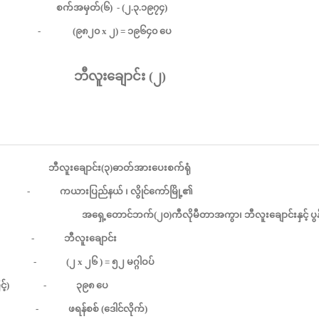
စက်အမှတ်
(
၆
) - (
၂
.
၃
.
၁၉၇၄
)
 (
၉၈၂၀
x
၂
) =
၁၉၆၄၀
ပေ
ဘီလူးချောင်း
(
၂
)
ဘီလူးချောင်း
(
၃
)
ဓာတ်အားပေးစက်ရုံ
-
ကယားပြည်နယ်
၊
လွိုင်ကော်မြို့၏
အ
ရှေ့တောင်ဘက်
(
၂၀
)
ကီလိုမီတာအကွာ၊
ဘီလူးချောင်းနှင့်
ပွ
-
ဘီလူးချောင်း
 (
၂
x
၂၆
) =
၅၂
မဂ္ဂါဝပ်
့်
) -
၃၉၈
ပေ
-
ဖရန်စစ်
(
ဒေါင်လိုက်
)