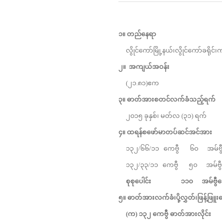
၁။
တည်နေရာ
လွိုင်ကော်မြို့နယ်၊လွိုင်ကော်ခရိုင
၂။
အကျယ်အဝန်း
(၂၁.၈၁)ဧက
၃။
ဓာတ်အားစတင်လက်ခံသည့်ရက်
၂၀၁၅ ခုနှစ်၊ မတ်လ (၃၁) ရက်
၄။
ထရန်စဖော်မာတပ်ဆင်အင်အား
၁၃၂/၆၆/၁၁ ကေဗွီ ၆၀ အမ်ဗွီအေ
၁၃၂/၃၃/၁၁ ကေဗွီ ၅၀ အမ်ဗွီအေ 
စုစုပေါင်း
၁၁၀
အမ်ဗွီ
၅။
ဓာတ်အားလက်ခံ၊ပို့လွှတ်၊ဖြန့်ဖြူ
(က) ၁၃၂ ကေဗွီ ဓာတ်အားလိုင်း