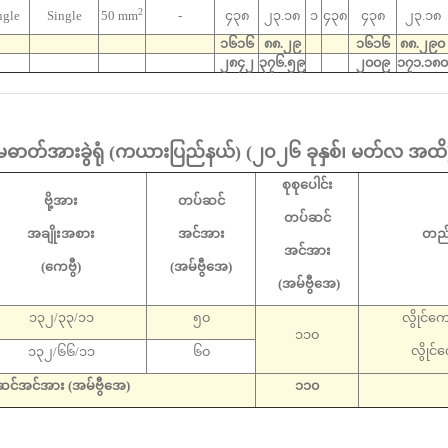
2
ngle
Single
50 mm
-
၄၃၈
၂၃.၁၈
၁
၄၃၈
၄၃၈
၂၃.၁၈
၁၆၁၆
၈၈.၂၉
၁၆၁၆
၈၈.၂၉၀
၂၈၄၂
၃၇၆.၅၉
၂၀၀၉
၁၇၁.၁၈၀
ဓာတ်အားခွဲရုံ (
ကယားပြည်နယ်
)
(
၂၀၂၆ ခုနှစ်၊ မတ်လ အထိ
စုစုပေါင်း
ဗို့အား
တပ်ဆင်
တပ်ဆင်
အချိုးအစား
အင်အား
တည်
အင်အား
(ကေဗွီ)
(အမ်ဗွီအေ)
(အမ်ဗွီအေ)
၁၃၂/၃၃/၁၁
၅၀
လွိုင်ကေ
၁၁၀
လွိုင်က
၁၃၂/၆၆/၁၁
၆၀
်ဆင်အင်အား (အမ်ဗွီအေ)
၁၁၀