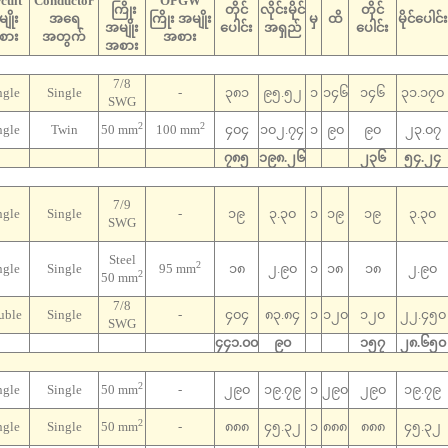
cuit
Conductor
OPGW
ကြိုး
တိုင်
လိုင်းမိုင်
‌တိုင်
ျိုး
အရေ
ကြိုး အမျိုး
မှ
ထိ
မိုင်ပေါင်း
အမျိုး
ပေါင်း
အရှည်
ပေါင်း
စား
အတွက်
အစား
အစား
7/8
ngle
Single
-
၃၈၁
၉၅.၅၂
၁
၁၄၆
၁၄၆
၃၁.၁၇၀
SWG
2
2
ngle
Twin
50 mm
100 mm
၄၀၄
၁၀၂.၇၄
၁
၉၀
၉၀
၂၃.၀၇
၇၈၅
၁၉၈.၂၆
၂၃၆
၅၄.၂၄
7/9
ngle
Single
-
၁၉
၃.၃၀
၁
၁၉
၁၉
၃.၃၀
SWG
Steel
2
ngle
Single
95 mm
၁၈
၂.၉၀
၁
၁၈
၁၈
၂.၉၀
2
50 mm
7/8
uble
Single
-
၄၀၄
၈၃.၈၄
၁
၁၂၀
၁၂၀
၂၂.၄၅၀
SWG
၄၄၁.၀၀
၉၀
၁၅၇
၂၈.၆၅၀
2
ngle
Single
50 mm
-
၂၉၀
၁၉.၇၉
၁
၂၉၀
၂၉၀
၁၉.၇၉
2
ngle
Single
50 mm
-
၈၈၈
၄၅.၃၂
၁
၈၈၈
၈၈၈
၄၅.၃၂