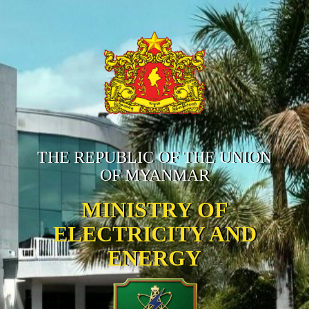
THE REPUBLIC OF THE UNION
OF MYANMAR
MINISTRY OF
ELECTRICITY AND
ENERGY