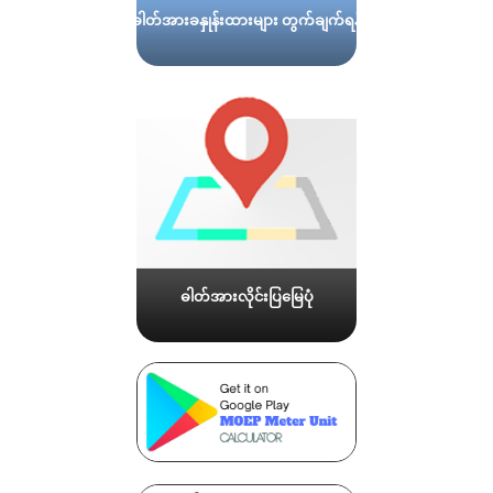
ဓါတ်အားခနှုန်းထားများ တွက်ချက်ရန်
ဓါတ်အားလိုင်းပြမြေပုံ