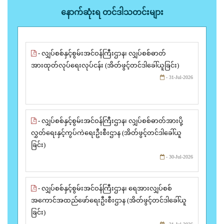
နောက်ဆုံးရ တင်ဒါသတင်းများ
- လျှပ်စစ်နှင့်စွမ်းအင်ဝန်ကြီးဌာန၊ လျှပ်စစ်ဓာတ်
အားထုတ်လုပ်ရေးလုပ်ငန်း (အိတ်ဖွင့်တင်ဒါခေါ်ယူခြင်း)
- 31-Jul-2026
- လျှပ်စစ်နှင့်စွမ်းအင်ဝန်ကြီးဌာန၊ လျှပ်စစ်ဓာတ်အားပို့
လွှတ်ရေးနှင့်ကွပ်ကဲရေးဦးစီးဌာန (အိတ်ဖွင့်တင်ဒါခေါ်ယူ
ခြင်း)
- 30-Jul-2026
- လျှပ်စစ်နှင့်စွမ်းအင်ဝန်ကြီးဌာန၊ ရေအားလျှပ်စစ်
အကောင်အထည်ဖော်ရေးဦးစီးဌာန (အိတ်ဖွင့်တင်ဒါခေါ်ယူ
ခြင်း)