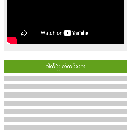
ဓါတ်ပုံမှတ်တမ်းများ