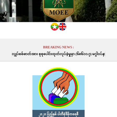
BREAKING NEWS :
အား စုစုပေါင်းထုတ်လုပ်ခဲ့မှုမှာ (၆၈၆၁၁.၇) မဂ္ဂါဝပ်နာရီဖြစ်ပါသည်။