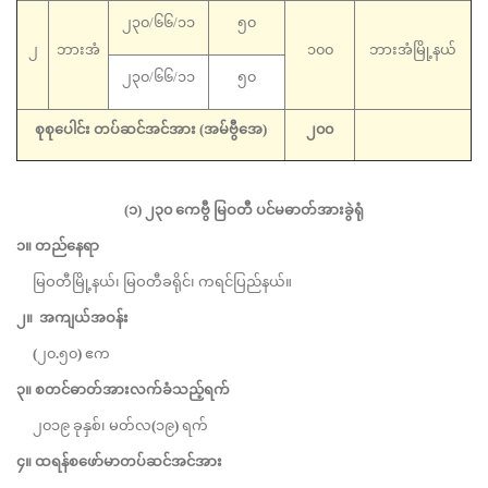
၂၃၀/၆၆/၁၁
၅၀
၂
ဘားအံ
၁၀၀
ဘားအံမြို့နယ်
၂၃၀/၆၆/၁၁
၅၀
စုစုပေါင်း တပ်ဆင်အင်အား (အမ်ဗွီအေ)
၂၀၀
(
၁
)
၂၃၀
ကေဗွီ မြဝတီ ပင်မဓာတ်အားခွဲရုံ
၁။
တည်နေရာ
မြဝတီမြို့နယ်၊ မြဝတီခရိုင်၊ ကရင်ပြည်နယ်။
၂။
အကျယ်အဝန်း
(
၂၀
.
၅၀
)
ဧက
၃။
စတင်ဓာတ်အားလက်ခံသည့်ရက်
၂၀၁၉ ခုနှစ်၊ မတ်လ
(
၁၉
)
ရက်
၄။
ထရန်စဖော်မာတပ်ဆင်အင်အား