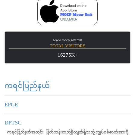
www.moep.gov.mm
TOTAL VISITORS
16275K+
ကရင်ပြည်နယ်
EPGE
DPTSC
ကရင်ပြည်နယ်အတွင်း ဖြတ်သန်းတည်ရှိလျက်ရှိသည့် လျှပ်စစ်ဓာတ်အားပို့