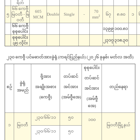
ရိတ်
၆၆ ကေဗွီ
605
70
၅
မြဝတီ - မြ
Double
Single
-
၆၇
၈.၈၀
၁
2
MCM
mm
ဝတီ
၆၆ ကေဗွီ
၁၃၉၉
၁၀၀.၈၁
စုစုပေါင်း
စုစုပေါင်း
၂၃၁၇
၃၁၈.၃၀
(၉) လိုင်း
၂၃၀
ကေဗွီ ပင်မဓာတ်အားခွဲရုံ
(
ကရင်ပြည်နယ်) (
၂၀၂၆ ခုနှစ်၊ မတ်လ အထိ
)
စုစုပေါင်း
ဗို့အား
တပ်ဆင်
တပ်ဆင်
ခွဲရုံ
စဉ်
အချိုးအစား
အင်အား
တည်နေရာ
အင်အား
အမည်
(
ကေဗွီ
)
(
အမ်ဗွီအေ
)
(အမ်ဗွီ
အေ)
၂၃၀/၆၆/၁၁
၅၀
၁၀၀
၁
မြဝတီ
မြဝတီမြို့နယ်
၂၃၀/၆၆/၁၁
၅၀