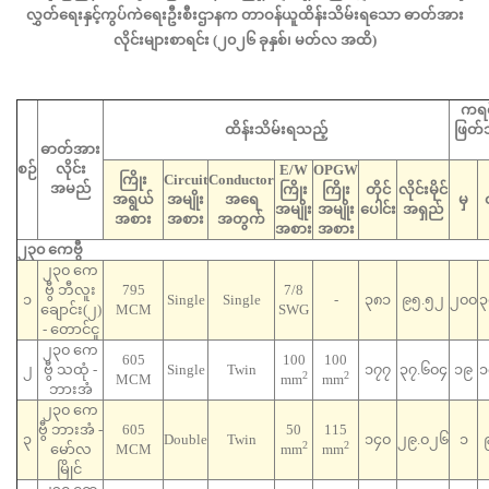
လွှတ်ရေးနှင့်ကွပ်ကဲရေးဦးစီးဌာနက တာဝန်ယူထိန်းသိမ်းရသော ဓာတ်အား
လိုင်းများစာရင်း (
၂၀၂၆ ခုနှစ်၊ မတ်လ အထိ
)
ကရင
ထိန်းသိမ်းရသည့်
ဖြတ်သ
ဓာတ်အား
စဉ်
လိုင်း
E/W
OPGW
ကြိုး
Circuit
Conductor
အမည်
ကြိုး
ကြိုး
တိုင်
လိုင်းမိုင်
အရွယ်
အမျိုး
အရေ
မှ
အမျိုး
အမျိုး
ပေါင်း
အရှည်
အစား
အစား
အတွက်
အစား
အစား
၂၃၀ ကေဗွီ
၂၃၀ ကေ
ဗွီ ဘီလူး
795
7/8
၁
Single
Single
-
၃၈၁
၉၅.၅၂
၂၀၀
၃
ချောင်း(၂)
MCM
SWG
- တောင်ငူ
၂၃၀ ကေ
605
100
100
၂
ဗွီ သထုံ -
Single
Twin
၁၇၇
၃၇.၆၀၄
၁၉
၁
2
2
MCM
mm
mm
ဘားအံ
၂၃၀ ကေ
ဗွီ ဘားအံ -
605
50
115
၃
Double
Twin
၁၄၀
၂၉.၀၂၆
၁
2
2
မော်လ
MCM
mm
mm
မြိုင်