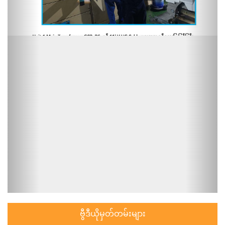
ဗွီဒီယိုမှတ်တမ်းများ