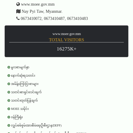
www.moee.gov.mm
Nay Pyi Taw, Myanmar.
0673410072, 0673410487, 0673410483
www.moee.gov.mm
TOTAL VISITORS
16275K+
မူလစာမျက်နှာ
နောက်ဆုံးရသတင်း
အမိန့်ကြော်ငြာစာများ
သတင်းစာရှင်းလင်းချက်
သတင်းထုတ်ပြန်ချက်
MOEE သမိုင်း
ဝန်ကြီးရုံး
လျှပ်စစ်စွမ်းအားစီမံရေးဦးစီးဌာန(DEPP)