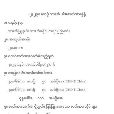
(
၂
)
၂၃၀
ကေဗွီ ဘားအံ ပင်မဓာတ်အားခွဲရုံ
၁။
တည်နေရာ
ဘားအံမြို့နယ်၊ ဘားအံခရိုင်၊ ကရင်ပြည်နယ်။
၂။
အကျယ်အဝန်း
(၂၀
.
၈) ဧက
၃။
စတင်ဓာတ်အားလက်ခံသည့်ရက်
၂၀၂၃ ခုနှစ်၊ ဖေဖော်ဝါရီလ(၂)ရက်
၄။
ထရန်စဖော်မာတပ်ဆင်အင်အား
၂၃၀
/
၆၆
/
၁၁
ကေဗွီ ၅၀ အမ်ဗွီအေ (CHINT, China)
၂၃၀
/
၆၆
/
၁၁
ကေဗွီ
၅၀ အမ်ဗွီအေ (CHINT, China)
စုစုပေါင်း
၁၀၀
အမ်ဗွီအေ
၅။
ဓာတ်အားလက်ခံ၊
ပို့လွှတ်၊
ဖြန့်ဖြူးပေးသော ဓာတ်အားလိုင်းများ