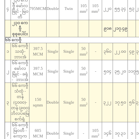
၂၃၀ ကေ
ဗွီ မော်လ
105
105
၄
795MCM
Double
Twin
၂၂၀
၅၅.၃၄
၅၃
၂
2
2
မြိုင် - မြဝ
mm
mm
တီ
၂၃၀ ကေ
ဗွီ
၉၁၈
၂၁၇.၄၉
စုစုပေါင်း
၆၆ ကေဗွီ
၆၆ ကေဗွီ
397.5
50
၁
သထုံ-
Single
Single
-
၃၆၀
၂၂.၀၀
၄၉
၃
2
MCM
mm
ဘားအံ
၆၆ ကေဗွီ
မော်လ
397.5
50
၂
Single
Single
-
၅၀၄
၃၅.၂၀
၁၁၇
၅
2
မြိုင် - ခရုံ
MCM
mm
- ဘားအံ
၆၆ ကေဗွီ
သံထုံ -
တန်
150
50
၃
(၄၀၀၀)-
Double
Single
-
၃၂၂
၁၇.၅၀
၅၆
၃
2
sqmm
mm
တန် (၉၀၀)
ဘိလပ်မြေ
စက်ရုံ
၆၆ ကေဗွီ
မြဝတီ -
605
105
၄
Double
Single
-
၁၄၆
၁၇.၃၁
၁
၁
2
ကော့က
MCM
mm