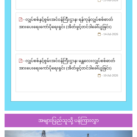
- 21-Jul-2026
- လျှပ်စစ်နှင့်စွမ်းအင်ဝန်ကြီးဌာန၊ ရန်ကုန်လျှပ်စစ်ဓာတ်
အားပေးရေးကော်ပိုရေးရှင်း (အိတ်ဖွင့်တင်ဒါခေါ်ယူခြင်း)
- 14-Jul-2026
- လျှပ်စစ်နှင့်စွမ်းအင်ဝန်ကြီးဌာန၊ မန္တလေးလျှပ်စစ်ဓာတ်
အားပေးရေးကော်ပိုရေးရှင်း (အိတ်ဖွင့်တင်ဒါခေါ်ယူခြင်း)
- 10-Jul-2026
အများပြည်သူသို့ ပန်ကြားလွှာ
Previous
Next