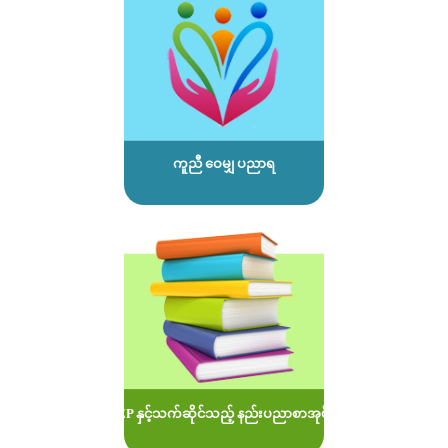
ကူညီ ဝေမျှ ပညာရ
MOEP နှင့်သက်ဆိုင်သည့် နည်းပညာစာအုပ်များ