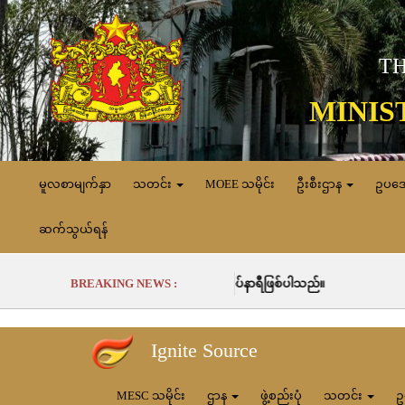
TH
MINIS
မူလစာမျက်နှာ
သတင်း
MOEE သမိုင်း
ဦးစီးဌာန
ဥပဒ
ဆက်သွယ်ရန်
ထုတ်လုပ်ခဲ့မှုမှာ (၇၀၁၀၁.၀) မဂ္ဂါဝပ်နာရီဖြစ်ပါသည်။
BREAKING NEWS :
Ignite Source
MESC သမိုင်း
ဌာန
ဖွဲ့စည်းပုံ
သတင်း
ဥ