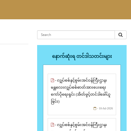
နောက်ဆုံးရ တင်ဒါသတင်းများ
- လျှပ်စစ်နှင့်စွမ်းအင်ဝန်ကြီးဌာန၊
မန္တလေးလျှပ်စစ်ဓာတ်အားပေးရေး
ကော်ပိုရေးရှင်း (အိတ်ဖွင့်တင်ဒါခေါ်ယူ
ခြင်း)
- 10-Jul-2026
- လျှပ်စစ်နှင့်စွမ်းအင်ဝန်ကြီးဌာန၊