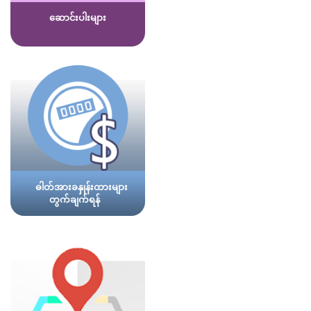
ဆောင်းပါးများ
ဓါတ်အားခနှုန်းထားများ
တွက်ချက်ရန်