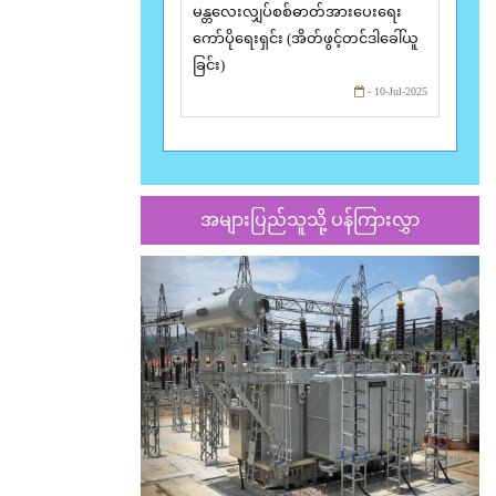
မန္တလေးလျှပ်စစ်ဓာတ်အားပေးရေး
ကော်ပိုရေးရှင်း (အိတ်ဖွင့်တင်ဒါခေါ်ယူ
ခြင်း)
- 10-Jul-2025
အများပြည်သူသို့ ပန်ကြားလွှာ
Previous
Nex