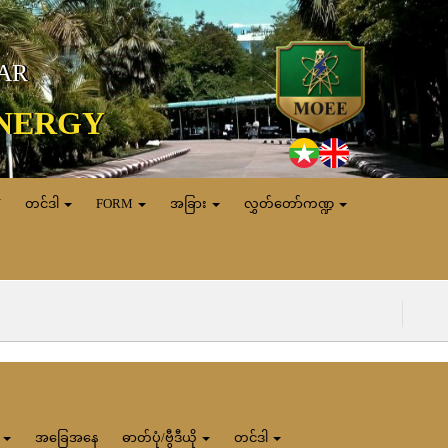
MAR
ENERGY
N
တင်ဒါ
FORM
အခြား
လွှတ်တော်ကဏ္ဍ
း
အခြေအနေ
ဓာတ်ပုံ/ဗွီဒီယို
တင်ဒါ