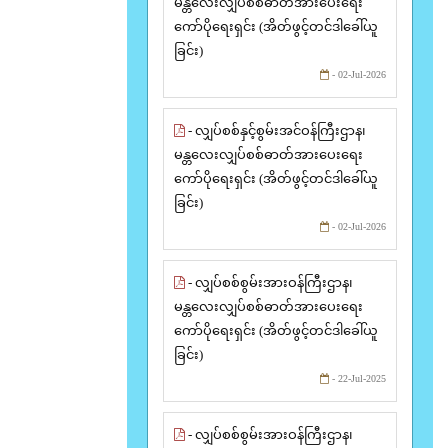
မန္တလေးလျှပ်စစ်ဓာတ်အားပေးရေး
ကော်ပိုရေးရှင်း (အိတ်ဖွင့်တင်ဒါခေါ်ယူ
ခြင်း)
- 02-Jul-2026
- လျှပ်စစ်နှင့်စွမ်းအင်ဝန်ကြီးဌာန၊
မန္တလေးလျှပ်စစ်ဓာတ်အားပေးရေး
ကော်ပိုရေးရှင်း (အိတ်ဖွင့်တင်ဒါခေါ်ယူ
ခြင်း)
- 02-Jul-2026
- လျှပ်စစ်စွမ်းအားဝန်ကြီးဌာန၊
မန္တလေးလျှပ်စစ်ဓာတ်အားပေးရေး
ကော်ပိုရေးရှင်း (အိတ်ဖွင့်တင်ဒါခေါ်ယူ
ခြင်း)
- 22-Jul-2025
- လျှပ်စစ်စွမ်းအားဝန်ကြီးဌာန၊