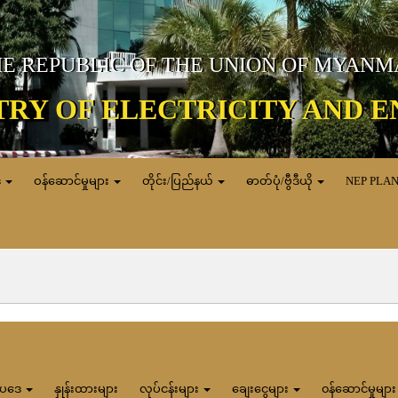
E REPUBLIC OF THE UNION OF MYAN
TRY OF ELECTRICITY AND 
ေ
ဝန်ဆောင်မှုများ
တိုင်း/ပြည်နယ်
ဓာတ်ပုံ/ဗွီဒီယို
NEP PLA
ပဒေ
နှုန်းထားများ
လုပ်ငန်းများ
ချေးငွေများ
၀န်ဆောင်မှုမျာ