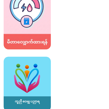
ကူညီ ဝေမျှ ပညာရ