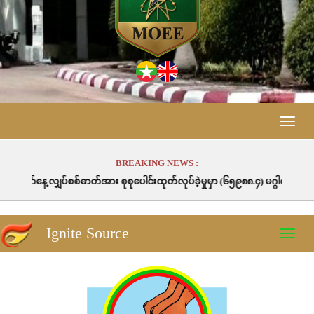
Toggle
naviga
BREAKING NEWS :
ဓာတ်အား စုစုပေါင်းထုတ်လုပ်ခဲ့မှုမှာ (၆၅၉၈၈.၄) မဂ္ဂါဝပ်နာရီဖြစ်ပါသည်။
Ignite Source
Toggle
naviga