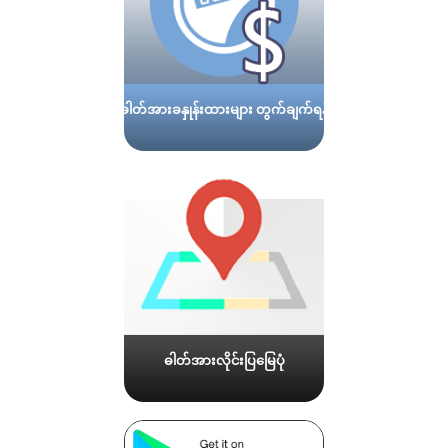
ဓါတ်အားခနှုန်းထားများ တွက်ချက်ရန်
ဓါတ်အားလိုင်းပြမြေပုံ