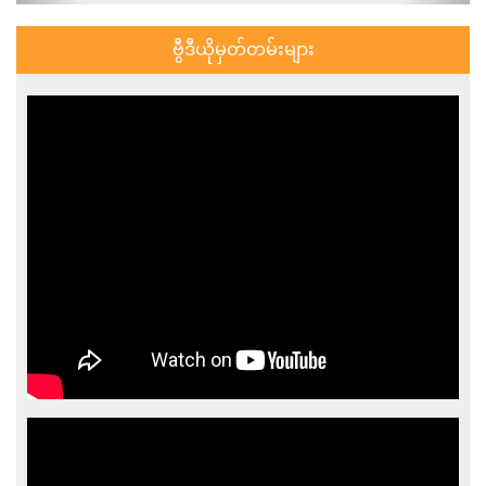
ဗွီဒီယိုမှတ်တမ်းများ