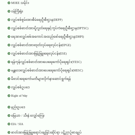
MOEE သမိုင်း
ဝန်ကြီးရုံး
လျှပ်စစ်စွမ်းအားစီမံရေးဦးစီးဌာန(DEPP)
လျှပ်စစ်ဓာတ်အားပို့လွှတ်ရေးနှင့်ကွပ်ကဲရေးဦးစီးဌာန(DPTSC)
ရေအားလျှပ်စစ်အကောင်အထည်ဖော်ရေးဦးစီးဌာန(DHPI)
လျှပ်စစ်ဓာတ်အားထုတ်လုပ်ရေးလုပ်ငန်း(EPGE)
လျှပ်စစ်ဓာတ်အားဖြန့်ဖြူးရေးလုပ်ငန်း(ESE)
ရန်ကုန်လျှပ်စစ်ဓာတ်အားပေးရေးကော်ပိုရေးရှင်း(YESC)
မန္တလေးလျှပ်စစ်ဓာတ်အားပေးရေးကော်ပိုရေးရှင်း(MESC)
မီးလင်းရေးကော်မတီများလိုက်နာဆောင်ရွက်ရန်
လျှပ်စစ်ဥပဒေ
Right of Way
နည်းဥပဒေ
မြေယာ / သီးနှံ လျှော်ကြေး
EIA / SIA
ဓာတ်အားဖြန့်ဖြူးရောင်းချခြင်းဆိုင်ရာ ပဋိညာဉ်စာချုပ်