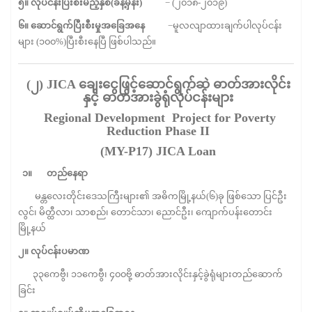
၅။
လုပ်ငန်းပြီးစီးမည့်နှစ်
(
ခန့်မှန်း
)
− (၂၀၁၈-၂၀၁၉)
၆။
ဆောင်ရွက်ပြီးစီးမှုအခြေအနေ
−မူလလျာထားချက်ပါလုပ်ငန်း
များ (၁၀၀%)ပြီးစီးနေပြီ
ဖြစ်ပါသည်။
(
၂
)
JICA
ချေးငွေဖြင့်ဆောင်ရွက်ဆဲ
ဓာတ်အားလိုင်း
နှင့်
ဓာတ်အားခွဲရုံလုပ်ငန်းများ
Regional Development Project for Poverty
Reduction Phase II
(MY-P17) JICA Loan
၁။
တည်နေရာ
မန္တလေးတိုင်းဒေသကြီးများ၏ အဓိကမြို့နယ်(၆)ခု ဖြစ်သော ပြင်ဦး
လွင်၊ မိတ္ထီလာ၊ သာစည်၊ တောင်သာ၊ ညောင်ဦး၊ ကျောက်ပန်းတောင်း
မြို့နယ်
၂။
လုပ်ငန်းပမာဏ
၃၃ကေဗွီ၊ ၁၁ကေဗွီ၊ ၄၀၀ဗို့ ဓာတ်အားလိုင်းနှင့်ခွဲရုံများတည်ဆောက်
ခြင်း