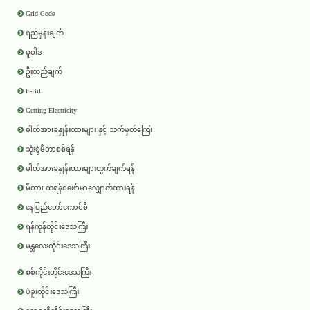
Grid Code
ရည်မှန်းချက်
မူဝါဒ
ဦးတည်ချက်
E-Bill
Getting Electricity
ဓါတ်အားခနှုန်းထားများ နှင့် သက်မှတ်ကြေး
သုံးစွဲမီတာစစ်ရန်
ဓါတ်အားခနှုန်းထားများတွက်ချက်ရန်
မီတာ၊ ထရန်စဖော်မာလျှောက်ထားရန်
နေပြည်တော်ကောင်စီ
ရန်ကုန်တိုင်းဒေသကြီး
မန္တလေးတိုင်းဒေသကြီး
စစ်ကိုင်းတိုင်းဒေသကြီး
ပဲခူးတိုင်းဒေသကြီး