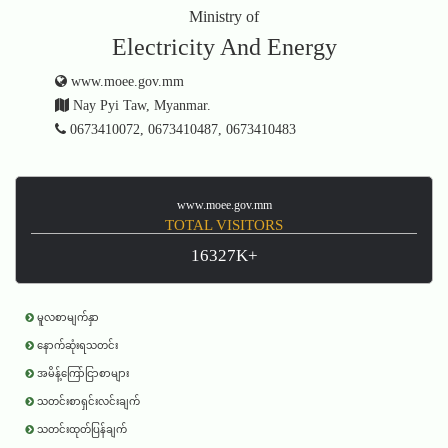
Ministry of
Electricity And Energy
www.moee.gov.mm
Nay Pyi Taw, Myanmar.
0673410072, 0673410487, 0673410483
www.moee.gov.mm
TOTAL VISITORS
16327K+
မူလစာမျက်နှာ
နောက်ဆုံးရသတင်း
အမိန့်ကြော်ငြာစာများ
သတင်းစာရှင်းလင်းချက်
သတင်းထုတ်ပြန်ချက်