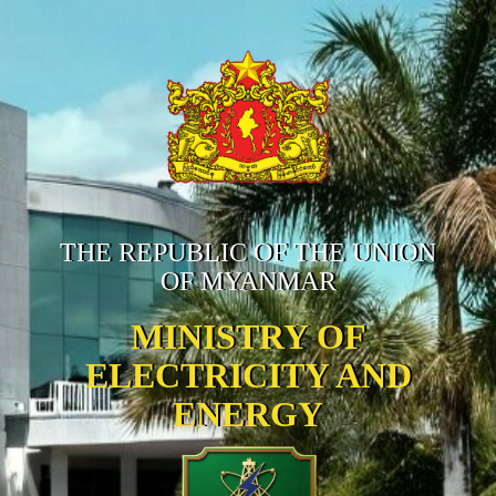
THE REPUBLIC OF THE UNION
OF MYANMAR
MINISTRY OF
ELECTRICITY AND
ENERGY