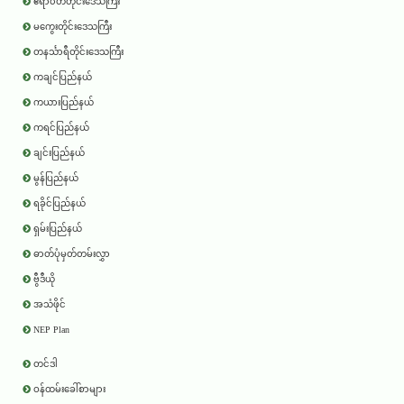
ဧရာ၀တီတိုင်းဒေသကြီး
မကွေးတိုင်းဒေသကြီး
တနင်္သာရီတိုင်းဒေသကြီး
ကချင်ပြည်နယ်
ကယားပြည်နယ်
ကရင်ပြည်နယ်
ချင်းပြည်နယ်
မွန်ပြည်နယ်
ရခိုင်ပြည်နယ်
ရှမ်းပြည်နယ်
ဓာတ်ပုံမှတ်တမ်းလွှာ
ဗွီဒီယို
အသံဖိုင်
NEP Plan
တင်ဒါ
ဝန်ထမ်းခေါ်စာများ