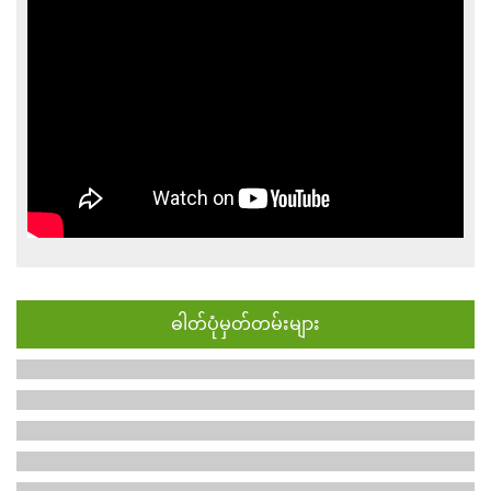
ဓါတ်ပုံမှတ်တမ်းများ