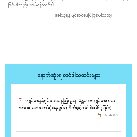
ဖြစ်ပါသည်။ လုပ်ငန်းတင်ဒါ
ခေါ်ယူရန်ပြင်ဆင်နေပြီဖြစ်ပါသည်။
နောက်ဆုံးရ တင်ဒါသတင်းများ
- လျှပ်စစ်နှင့်စွမ်းအင်ဝန်ကြီးဌာန၊ မန္တလေးလျှပ်စစ်ဓာတ်
အားပေးရေးကော်ပိုရေးရှင်း (အိတ်ဖွင့်တင်ဒါခေါ်ယူခြင်း)
- 10-Jul-2026