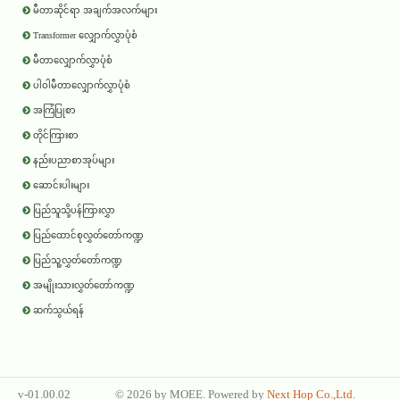
မီတာဆိုင်ရာ အချက်အလက်များ
Transformer လျှောက်လွှာပုံစံ
မီတာလျှောက်လွှာပုံစံ
ပါဝါမီတာလျှောက်လွှာပုံစံ
အကြံပြုစာ
တိုင်ကြားစာ
နည်းပညာစာအုပ်များ
ဆောင်းပါးများ
ပြည်သူသို့ပန်ကြားလွှာ
ပြည်ထောင်စုလွှတ်တော်ကဏ္ဍ
ပြည်သူ့လွှတ်တော်ကဏ္ဍ
အမျိုးသားလွှတ်တော်ကဏ္ဍ
ဆက်သွယ်ရန်
v-01.00.02
©
2026 by
MOEE
. Powered by
Next Hop Co.,Ltd
.