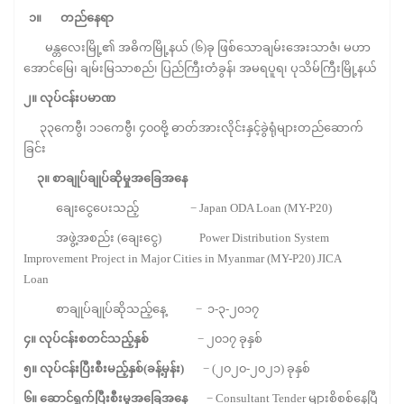
၁။
တည်နေရာ
မန္တလေးမြို့၏ အဓိကမြို့နယ် (၆)ခု ဖြစ်သောချမ်းအေးသာဇံ၊ မဟာ
အောင်မြေ၊ ချမ်းမြသာစည်၊ ပြည်ကြီးတံခွန်၊ အမရပူရ၊ ပုသိမ်ကြီးမြို့နယ်
၂။
လုပ်ငန်းပမာဏ
၃၃ကေဗွီ၊ ၁၁ကေဗွီ၊ ၄၀၀ဗို့ ဓာတ်အားလိုင်းနှင့်ခွဲရုံများတည်ဆောက်
ခြင်း
၃။
စာချုပ်ချုပ်ဆိုမှုအခြေအနေ
ချေးငွေပေးသည့် − Japan ODA Loan (MY-P20)
အဖွဲ့အစည်း (ချေးငွေ) Power Distribution System
Improvement Project in Major Cities in Myanmar (MY-P20) JICA
Loan
စာချုပ်ချုပ်ဆိုသည့်နေ့ − ၁-၃-၂၀၁၇
၄။
လုပ်ငန်းစတင်သည့်နှစ်
− ၂၀၁၇ ခုနှစ်
၅။
လုပ်ငန်းပြီးစီးမည့်နှစ်
(
ခန့်မှန်း
)
− (၂၀၂၀-၂၀၂၁) ခုနှစ်
၆။
ဆောင်ရွက်ပြီးစီးမှုအခြေအနေ
− Consultant Tender များစိစစ်နေပြီ