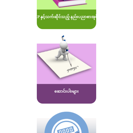
MOEP နှင့်သက်ဆိုင်သည့် နည်းပညာစာအုပ်များ
ဆောင်းပါးများ