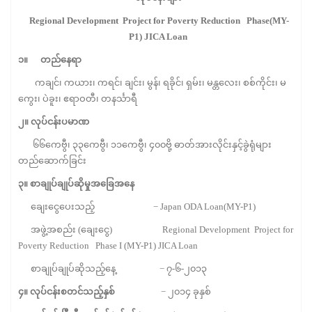
Regional Development Project for Poverty Reduction Phase(MY-
P1) JICA Loan
၁။
တည်နေရာ
ကချင်၊ ကယား၊ ကရင်၊ ချင်း၊ မွန်၊ ရခိုင်၊ ရှမ်း၊ မန္တလေး၊ စစ်ကိုင်း၊ မ
ကွေး၊ ပဲခူး၊ ဧရာဝတီ၊ တနင်္သာရီ
၂။
လုပ်ငန်းပမာဏ
၆၆ကေဗွီ၊ ၃၃ကေဗွီ၊ ၁၁ကေဗွီ၊ ၄၀၀ဗို့ ဓာတ်အားလိုင်းနှင့်ခွဲရုံများ
တည်ဆောက်ခြင်း
၃။
စာချုပ်ချုပ်ဆိုမှုအခြေအနေ
ချေးငွေပေးသည့် − Japan ODA Loan(MY-P1)
အဖွဲ့အစည်း (ချေးငွေ) Regional Development Project for
Poverty Reduction Phase I (MY-P1) JICA Loan
စာချုပ်ချုပ်ဆိုသည့်နေ့ − ၇-၆-၂၀၁၃
၄။
လုပ်ငန်းစတင်သည့်နှစ်
− ၂၀၁၄ ခုနှစ်