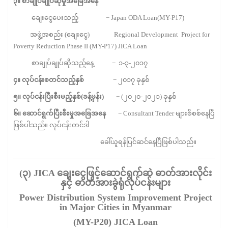
၃။
စာချုပ်ချုပ်ဆိုမှုအခြေအနေ
ချေးငွေပေးသည့် − Japan ODA Loan(MY-P17)
အဖွဲ့အစည်း (ချေးငွေ) Regional Development Project for
Poverty Reduction Phase II (MY-P17) JICA Loan
စာချုပ်ချုပ်ဆိုသည့်နေ့ − ၁-၃-၂၀၁၇
၄။
လုပ်ငန်းစတင်သည့်နှစ်
− ၂၀၁၇ ခုနှစ်
၅။
လုပ်ငန်းပြီးစီးမည့်နှစ်
(
ခန့်မှန်း
)
− (၂၀၂၀-၂၀၂၁) ခုနှစ်
၆။
ဆောင်ရွက်ပြီးစီးမှုအခြေအနေ
− Consultant Tender များစိစစ်နေပြီ
ဖြစ်ပါသည်။ လုပ်ငန်းတင်ဒါ
ခေါ်ယူရန်ပြင်ဆင်နေပြီဖြစ်ပါသည်။
(
၃
)
JICA
ချေးငွေဖြင့်ဆောင်ရွက်ဆဲ
ဓာတ်အားလိုင်း
နှင့်
ဓာတ်အားခွဲရုံလုပ်ငန်းများ
Power Distribution System Improvement Project
in Major Cities in Myanmar
(MY-P20) JICA Loan