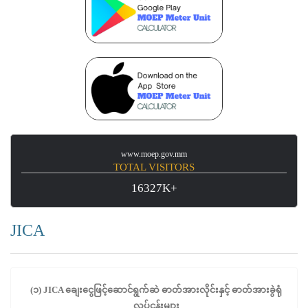
www.moep.gov.mm
TOTAL VISITORS
16327K+
JICA
(
၁
)
JICA
ချေးငွေဖြင့်ဆောင်ရွက်ဆဲ
ဓာတ်အားလိုင်းနှင့်
ဓာတ်အားခွဲရုံ
လုပ်ငန်းများ