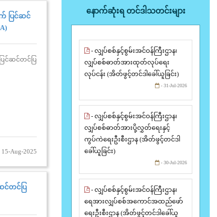
နောက်ဆုံးရ တင်ဒါသတင်းများ
က် ပြင်ဆင်
IA)
- လျှပ်စစ်နှင့်စွမ်းအင်ဝန်ကြီးဌာန၊
ပြင်ဆင်တင်ပြ
လျှပ်စစ်ဓာတ်အားထုတ်လုပ်ရေး
လုပ်ငန်း (အိတ်ဖွင့်တင်ဒါခေါ်ယူခြင်း)
- 31-Jul-2026
- လျှပ်စစ်နှင့်စွမ်းအင်ဝန်ကြီးဌာန၊
လျှပ်စစ်ဓာတ်အားပို့လွှတ်ရေးနှင့်
ကွပ်ကဲရေးဦးစီးဌာန (အိတ်ဖွင့်တင်ဒါ
ခေါ်ယူခြင်း)
 15-Aug-2025
- 30-Jul-2026
ဆင်တင်ပြ
- လျှပ်စစ်နှင့်စွမ်းအင်ဝန်ကြီးဌာန၊
ရေအားလျှပ်စစ်အကောင်အထည်ဖော်
ရေးဦးစီးဌာန (အိတ်ဖွင့်တင်ဒါခေါ်ယူ