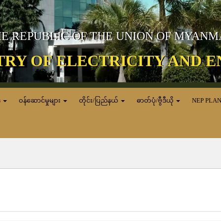
E REPUBLIC OF THE UNION OF MYAN
TRY OF ELECTRICITY AND 
ေ
ဝန်ဆောင်မှုများ
တိုင်း/ပြည်နယ်
ဓာတ်ပုံ/ဗွီဒီယို
NEP PLA