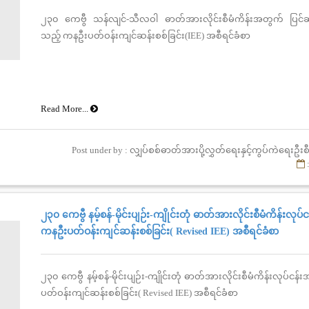
၂၃၀ ကေဗွီ သန်လျင်-သီလဝါ ဓာတ်အားလိုင်းစီမံကိန်းအတွက် ပြင်
သည့် ကနဦးပတ်ဝန်းကျင်ဆန်းစစ်ခြင်း(IEE) အစီရင်ခံစာ
Read More...
Post under by : လျှပ်စစ်ဓာတ်အားပို့လွှတ်ရေးနှင့်ကွပ်ကဲရေးဦ
၂၃၀ ကေဗွီ နမ့်စန်-မိုင်းပျဉ်း-ကျိုင်းတုံ ဓာတ်အားလိုင်းစီမံကိန်းလု
ကနဦးပတ်ဝန်းကျင်ဆန်းစစ်ခြင်း( Revised IEE) အစီရင်ခံစာ
၂၃၀ ကေဗွီ နမ့်စန်-မိုင်းပျဉ်း-ကျိုင်းတုံ ဓာတ်အားလိုင်းစီမံကိန်းလုပ်
ပတ်ဝန်းကျင်ဆန်းစစ်ခြင်း( Revised IEE) အစီရင်ခံစာ