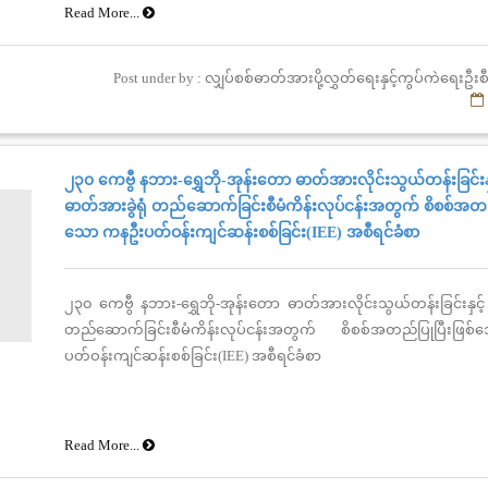
Read More...
Post under by : လျှပ်စစ်ဓာတ်အားပို့လွှတ်ရေးနှင့်ကွပ်ကဲရေးဦ
၂၃၀ ကေဗွီ နဘား-ရွှေဘို-အုန်းတော ဓာတ်အားလိုင်းသွယ်တန်းခြင်းနှ
ဓာတ်အားခွဲရုံ တည်ဆောက်ခြင်းစီမံကိန်းလုပ်ငန်းအတွက် စိစစ်အတည်
သော ကနဦးပတ်ဝန်းကျင်ဆန်းစစ်ခြင်း(IEE) အစီရင်ခံစာ
၂၃၀ ကေဗွီ နဘား-ရွှေဘို-အုန်းတော ဓာတ်အားလိုင်းသွယ်တန်းခြင်းနှင့် 
တည်ဆောက်ခြင်းစီမံကိန်းလုပ်ငန်းအတွက် စိစစ်အတည်ပြုပြီးဖ
ပတ်ဝန်းကျင်ဆန်းစစ်ခြင်း(IEE) အစီရင်ခံစာ
Read More...