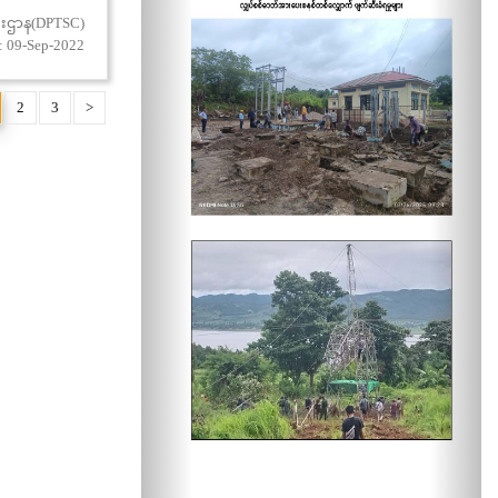
းစီးဌာန(DPTSC)
: 09-Sep-2022
2
3
>