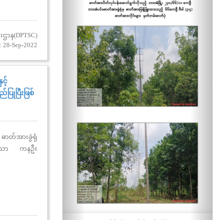
းစီးဌာန(DPTSC)
: 28-Sep-2022
င့်
ပြုပြီးဖြစ်
ဓာတ်အားခွဲရုံ
ြစ်သော ကနဦး