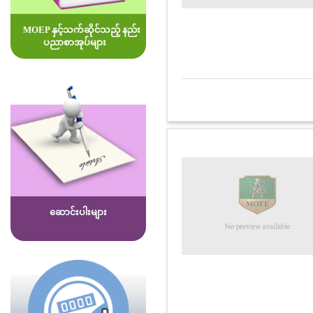
MOEP နှင့်သက်ဆိုင်သည့် နည်း
ပညာစာအုပ်များ
ဆောင်းပါးများ