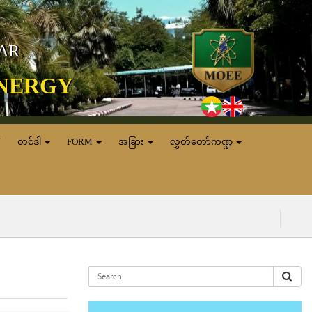
MAR
ENERGY
N
တင်ဒါ
FORM
အခြား
လွှတ်တော်ကဏ္ဍ
(၅.၈.၂၀၂၆)