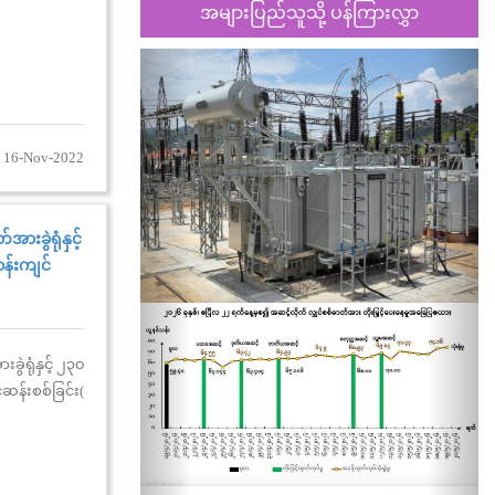
အများပြည်သူသို့ ပန်ကြားလွှာ
Previous
Nex
 16-Nov-2022
အားခွဲရုံနှင့်
ဝန်းကျင်
ခွဲရုံနှင့် ၂၃၀
ဆန်းစစ်ခြင်း(