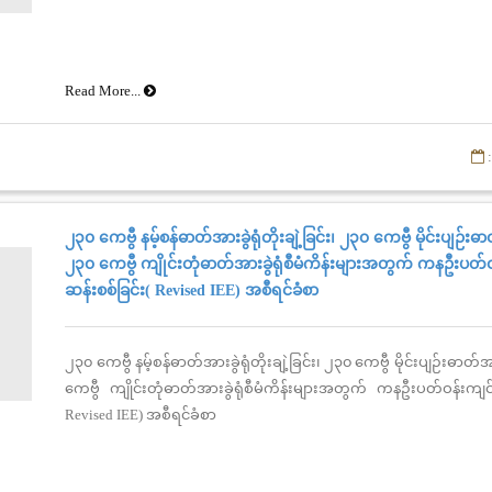
Read More...
:
၂၃၀ ကေဗွီ နမ့်စန်ဓာတ်အားခွဲရုံတိုးချဲ့ခြင်း၊ ၂၃၀ ကေဗွီ မိုင်းပျဉ်းဓာတ်
၂၃၀ ကေဗွီ ကျိုင်းတုံဓာတ်အားခွဲရုံစီမံကိန်းများအတွက် ကနဦးပတ်
ဆန်းစစ်ခြင်း( Revised IEE) အစီရင်ခံစာ
၂၃၀ ကေဗွီ နမ့်စန်ဓာတ်အားခွဲရုံတိုးချဲ့ခြင်း၊ ၂၃၀ ကေဗွီ မိုင်းပျဉ်းဓာတ်အား
ကေဗွီ ကျိုင်းတုံဓာတ်အားခွဲရုံစီမံကိန်းများအတွက် ကနဦးပတ်ဝန်းကျင်
Revised IEE) အစီရင်ခံစာ