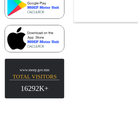
www.moep.gov.mm
TOTAL VISITORS
16292K+