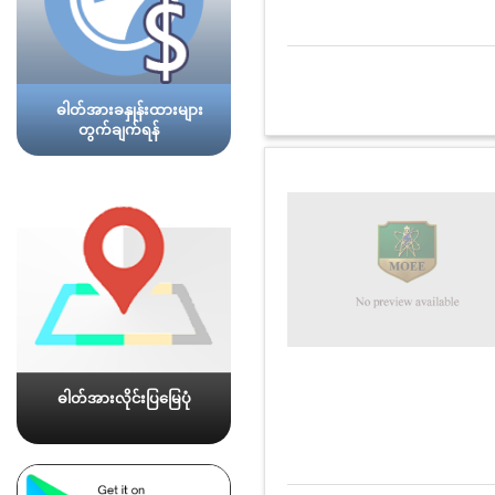
ဓါတ်အားခနှုန်းထားများ
တွက်ချက်ရန်
ဓါတ်အားလိုင်းပြမြေပုံ