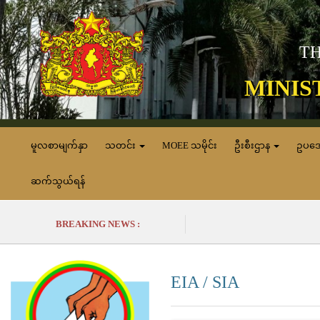
TH
MINIS
မူလစာမျက်နှာ
သတင်း
MOEE သမိုင်း
ဦးစီးဌာန
ဥပဒ
ဆက်သွယ်ရန်
BREAKING NEWS :
EIA / SIA