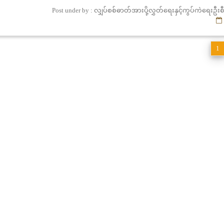
Post under by : လျှပ်စစ်ဓာတ်အားပို့လွှတ်ရေးနှင့်ကွပ်ကဲရေးဦ
1