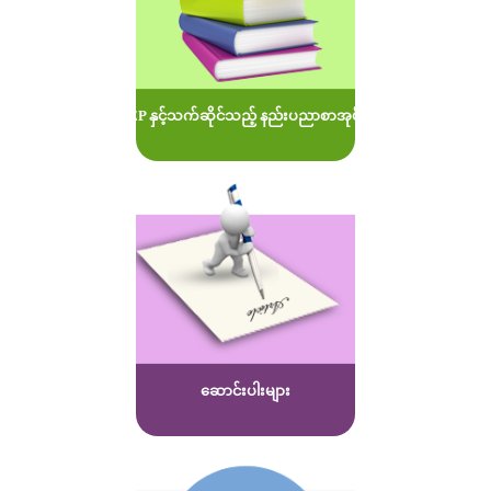
MOEP နှင့်သက်ဆိုင်သည့် နည်းပညာစာအုပ်များ
ဆောင်းပါးများ