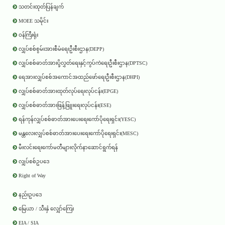
သတင်းထုတ်ပြန်ချက်
MOEE သမိုင်း
ဝန်ကြီးရုံး
လျှပ်စစ်စွမ်းအားစီမံရေးဦးစီးဌာန(DEPP)
လျှပ်စစ်ဓာတ်အားပို့လွှတ်ရေးနှင့်ကွပ်ကဲရေးဦးစီးဌာန(DPTSC)
ရေအားလျှပ်စစ်အကောင်အထည်ဖော်ရေးဦးစီးဌာန(DHPI)
လျှပ်စစ်ဓာတ်အားထုတ်လုပ်ရေးလုပ်ငန်း(EPGE)
လျှပ်စစ်ဓာတ်အားဖြန့်ဖြူးရေးလုပ်ငန်း(ESE)
ရန်ကုန်လျှပ်စစ်ဓာတ်အားပေးရေးကော်ပိုရေးရှင်း(YESC)
မန္တလေးလျှပ်စစ်ဓာတ်အားပေးရေးကော်ပိုရေးရှင်း(MESC)
မီးလင်းရေးကော်မတီများလိုက်နာဆောင်ရွက်ရန်
လျှပ်စစ်ဥပဒေ
Right of Way
နည်းဥပဒေ
မြေယာ / သီးနှံ လျှော်ကြေး
EIA / SIA