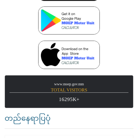
www.moep.gov.mm
TOTAL VISITORS
16295K+
တည်နေရာပြပုံ