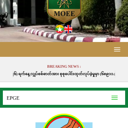
Toggle
naviga
BREAKING NEWS :
ှပ်စစ်ဓာတ်အား စုစုပေါင်းထုတ်လုပ်ခဲ့မှုမှာ (၆၈၉၁၁.၃) မဂ္ဂါဝပ်နာရီဖြစ်ပါသည်။
EPGE
Toggle
navigati