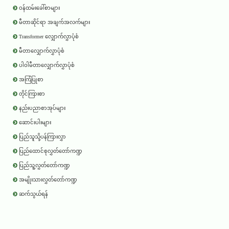
ဝန်ထမ်းခေါ်စာများ
မီတာဆိုင်ရာ အချက်အလက်များ
Transformer လျှောက်လွှာပုံစံ
မီတာလျှောက်လွှာပုံစံ
ပါဝါမီတာလျှောက်လွှာပုံစံ
အကြံပြုစာ
တိုင်ကြားစာ
နည်းပညာစာအုပ်များ
ဆောင်းပါးများ
ပြည်သူသို့ပန်ကြားလွှာ
ပြည်ထောင်စုလွှတ်တော်ကဏ္ဍ
ပြည်သူ့လွှတ်တော်ကဏ္ဍ
အမျိုးသားလွှတ်တော်ကဏ္ဍ
ဆက်သွယ်ရန်