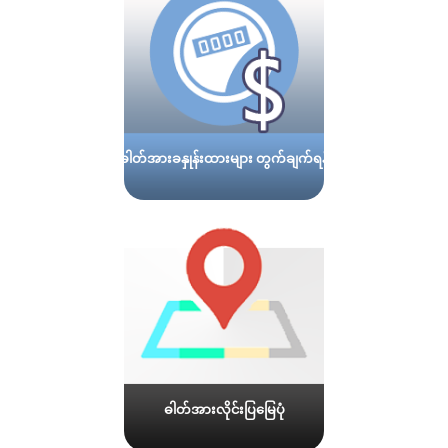
ဓါတ်အားခနှုန်းထားများ တွက်ချက်ရန်
ဓါတ်အားလိုင်းပြမြေပုံ