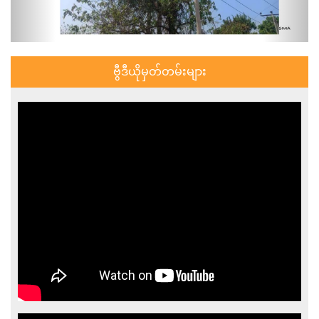
ဗွီဒီယိုမှတ်တမ်းများ