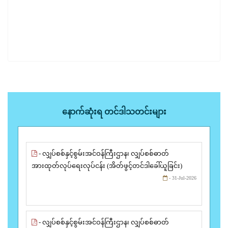
နောက်ဆုံးရ တင်ဒါသတင်းများ
- လျှပ်စစ်နှင့်စွမ်းအင်ဝန်ကြီးဌာန၊ လျှပ်စစ်ဓာတ်
အားထုတ်လုပ်ရေးလုပ်ငန်း (အိတ်ဖွင့်တင်ဒါခေါ်ယူခြင်း)
- 31-Jul-2026
- လျှပ်စစ်နှင့်စွမ်းအင်ဝန်ကြီးဌာန၊ လျှပ်စစ်ဓာတ်