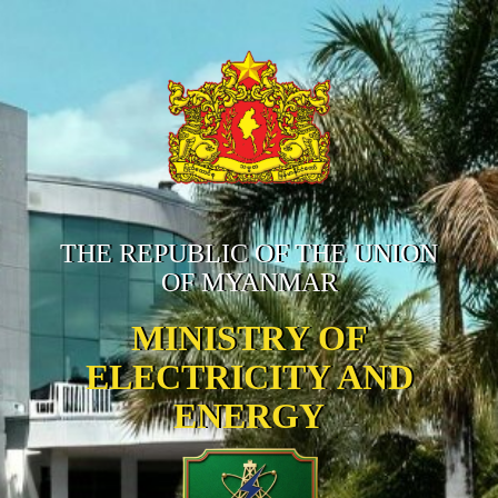
THE REPUBLIC OF THE UNION
OF MYANMAR
MINISTRY OF
ELECTRICITY AND
ENERGY