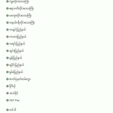
ပဲခူးတိုင်းဒေသကြီး
ဧရာ၀တီတိုင်းဒေသကြီး
မကွေးတိုင်းဒေသကြီး
တနင်္သာရီတိုင်းဒေသကြီး
ကချင်ပြည်နယ်
ကယားပြည်နယ်
ကရင်ပြည်နယ်
ချင်းပြည်နယ်
မွန်ပြည်နယ်
ရခိုင်ပြည်နယ်
ရှမ်းပြည်နယ်
ဓာတ်ပုံမှတ်တမ်းလွှာ
ဗွီဒီယို
အသံဖိုင်
NEP Plan
တင်ဒါ