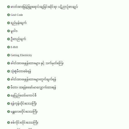
ဓာတ်အားဖြန့်ဖြူးရောင်းချခြင်းဆိုင်ရာ ပဋိညာဉ်စာချုပ်
Grid Code
ရည်မှန်းချက်
မူဝါဒ
ဦးတည်ချက်
E-Bill
Getting Electricity
ဓါတ်အားခနှုန်းထားများ နှင့် သက်မှတ်ကြေး
သုံးစွဲမီတာစစ်ရန်
ဓါတ်အားခနှုန်းထားများတွက်ချက်ရန်
မီတာ၊ ထရန်စဖော်မာလျှောက်ထားရန်
နေပြည်တော်ကောင်စီ
ရန်ကုန်တိုင်းဒေသကြီး
မန္တလေးတိုင်းဒေသကြီး
စစ်ကိုင်းတိုင်းဒေသကြီး