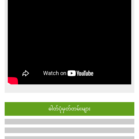
ဓါတ်ပုံမှတ်တမ်းများ