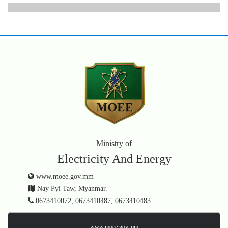
Ministry of
Electricity And Energy
www.moee.gov.mm
Nay Pyi Taw, Myanmar.
0673410072, 0673410487, 0673410483
www.moee.gov.mm