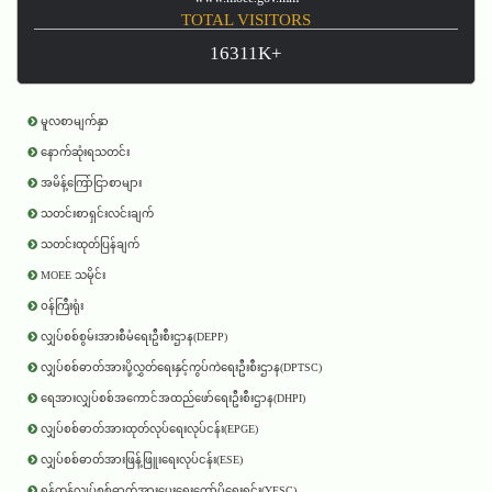
TOTAL VISITORS
16311K+
မူလစာမျက်နှာ
နောက်ဆုံးရသတင်း
အမိန့်ကြော်ငြာစာများ
သတင်းစာရှင်းလင်းချက်
သတင်းထုတ်ပြန်ချက်
MOEE သမိုင်း
ဝန်ကြီးရုံး
လျှပ်စစ်စွမ်းအားစီမံရေးဦးစီးဌာန(DEPP)
လျှပ်စစ်ဓာတ်အားပို့လွှတ်ရေးနှင့်ကွပ်ကဲရေးဦးစီးဌာန(DPTSC)
ရေအားလျှပ်စစ်အကောင်အထည်ဖော်ရေးဦးစီးဌာန(DHPI)
လျှပ်စစ်ဓာတ်အားထုတ်လုပ်ရေးလုပ်ငန်း(EPGE)
လျှပ်စစ်ဓာတ်အားဖြန့်ဖြူးရေးလုပ်ငန်း(ESE)
ရန်ကုန်လျှပ်စစ်ဓာတ်အားပေးရေးကော်ပိုရေးရှင်း(YESC)