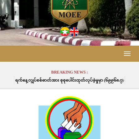
Toggle
naviga
BREAKING NEWS :
်စစ်ဓာတ်အား စုစုပေါင်းထုတ်လုပ်ခဲ့မှုမှာ (၆၉၉၆၈.၇) မဂ္ဂါဝပ်နာရီဖြစ်ပါသည်။