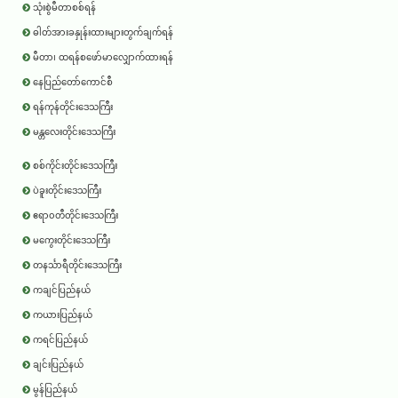
သုံးစွဲမီတာစစ်ရန်
ဓါတ်အားခနှုန်းထားများတွက်ချက်ရန်
မီတာ၊ ထရန်စဖော်မာလျှောက်ထားရန်
နေပြည်တော်ကောင်စီ
ရန်ကုန်တိုင်းဒေသကြီး
မန္တလေးတိုင်းဒေသကြီး
စစ်ကိုင်းတိုင်းဒေသကြီး
ပဲခူးတိုင်းဒေသကြီး
ဧရာ၀တီတိုင်းဒေသကြီး
မကွေးတိုင်းဒေသကြီး
တနင်္သာရီတိုင်းဒေသကြီး
ကချင်ပြည်နယ်
ကယားပြည်နယ်
ကရင်ပြည်နယ်
ချင်းပြည်နယ်
မွန်ပြည်နယ်