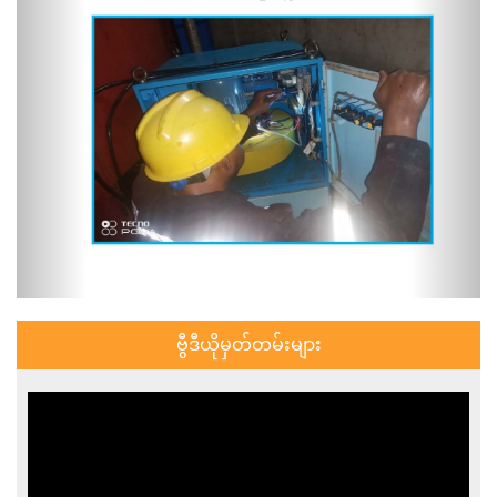
ဗွီဒီယိုမှတ်တမ်းများ