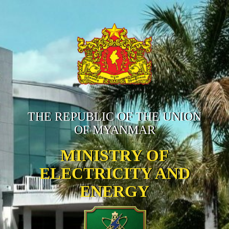
THE REPUBLIC OF THE UNION
OF MYANMAR
MINISTRY OF
ELECTRICITY AND
ENERGY