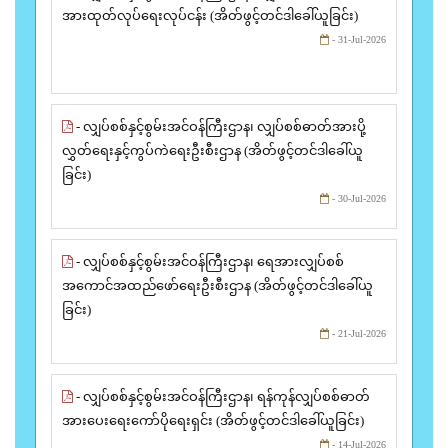
အားထုတ်လုပ်ရေးလုပ်ငန်း (အိတ်ဖွင့်တင်ဒါခေါ်ယူခြင်း)
- 31-Jul-2026
- လျှပ်စစ်နှင့်စွမ်းအင်ဝန်ကြီးဌာန၊ လျှပ်စစ်ဓာတ်အားပို့
လွှတ်ရေးနှင့်ကွပ်ကဲရေးဦးစီးဌာန (အိတ်ဖွင့်တင်ဒါခေါ်ယူ
ခြင်း)
- 30-Jul-2026
- လျှပ်စစ်နှင့်စွမ်းအင်ဝန်ကြီးဌာန၊ ရေအားလျှပ်စစ်
အကောင်အထည်ဖော်ရေးဦးစီးဌာန (အိတ်ဖွင့်တင်ဒါခေါ်ယူ
ခြင်း)
- 21-Jul-2026
- လျှပ်စစ်နှင့်စွမ်းအင်ဝန်ကြီးဌာန၊ ရန်ကုန်လျှပ်စစ်ဓာတ်
အားပေးရေးကော်ပိုရေးရှင်း (အိတ်ဖွင့်တင်ဒါခေါ်ယူခြင်း)
- 14-Jul-2026