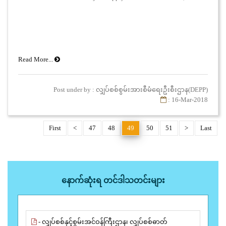
Read More...
Post under by : လျှပ်စစ်စွမ်းအားစီမံရေးဦးစီးဌာန(DEPP)
: 16-Mar-2018
First
<
47
48
49
50
51
>
Last
နောက်ဆုံးရ တင်ဒါသတင်းများ
- လျှပ်စစ်နှင့်စွမ်းအင်ဝန်ကြီးဌာန၊ လျှပ်စစ်ဓာတ်