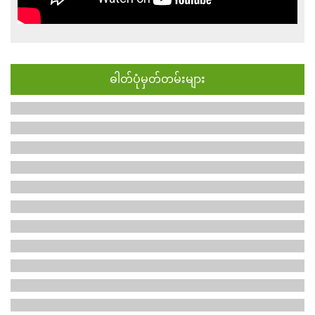
ဓါတ်ပုံမှတ်တမ်းများ