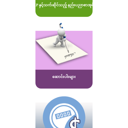
MOEP နှင့်သက်ဆိုင်သည့် နည်းပညာစာအုပ်များ
ဆောင်းပါးများ