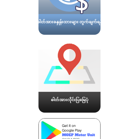
ဓါတ်အားခနှုန်းထားများ တွက်ချက်ရန်
ဓါတ်အားလိုင်းပြမြေပုံ