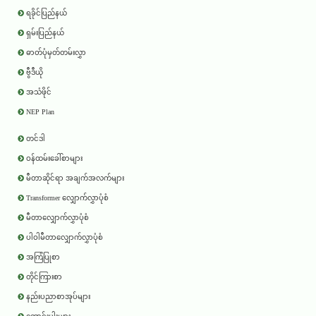
ရခိုင်ပြည်နယ်
ရှမ်းပြည်နယ်
ဓာတ်ပုံမှတ်တမ်းလွှာ
ဗွီဒီယို
အသံဖိုင်
NEP Plan
တင်ဒါ
ဝန်ထမ်းခေါ်စာများ
မီတာဆိုင်ရာ အချက်အလက်များ
Transformer လျှောက်လွှာပုံစံ
မီတာလျှောက်လွှာပုံစံ
ပါဝါမီတာလျှောက်လွှာပုံစံ
အကြံပြုစာ
တိုင်ကြားစာ
နည်းပညာစာအုပ်များ