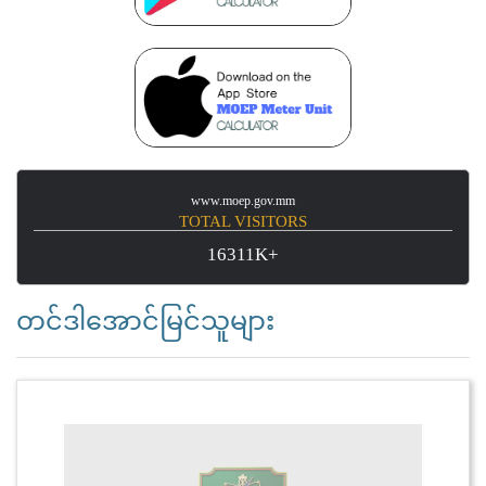
www.moep.gov.mm
TOTAL VISITORS
16311K+
တင်ဒါအောင်မြင်သူများ