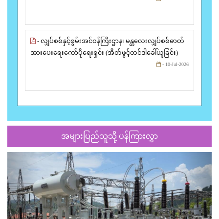
- လျှပ်စစ်နှင့်စွမ်းအင်ဝန်ကြီးဌာန၊ မန္တလေးလျှပ်စစ်ဓာတ်
အားပေးရေးကော်ပိုရေးရှင်း (အိတ်ဖွင့်တင်ဒါခေါ်ယူခြင်း)
- 10-Jul-2026
အများပြည်သူသို့ ပန်ကြားလွှာ
Previous
Next