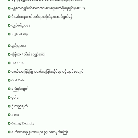
မန္တလေးလျှပ်စစ်ဓာတ်အားပေးရေးကော်ပိုရေးရှင်း(MESC)
မီးလင်းရေးကော်မတီများလိုက်နာဆောင်ရွက်ရန်
လျှပ်စစ်ဥပဒေ
Right of Way
နည်းဥပဒေ
မြေယာ / သီးနှံ လျှော်ကြေး
EIA / SIA
ဓာတ်အားဖြန့်ဖြူးရောင်းချခြင်းဆိုင်ရာ ပဋိညာဉ်စာချုပ်
Grid Code
ရည်မှန်းချက်
မူဝါဒ
ဦးတည်ချက်
E-Bill
Getting Electricity
ဓါတ်အားခနှုန်းထားများ နှင့် သက်မှတ်ကြေး