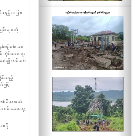
ှိသည့် အခြား
ြင်းများကို
ှစ်စဉ်စစ်ဆေး
် တိုင်းတာရေး
ြိုတင်၍ တစ်ဖက်
ုင်သည့်
်ဖြင့်
ီတာ၏ မီတာဖတ်
င်း စစ်ဆေးတွေ့
ဏကို