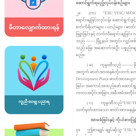
ဆောင်ရွက်ရမည့်လုပ်ငန်းစဉ်များ
၂။ (က) “ESE/ YESC/ MESC” သည် -
ရောင်းချခြင်းလုပ်ငန်း ဆောင်ရွက်ခွင်
စက်ကိရိယာများ ၊ ယာဉ်များ ၊ ဓာတ်အ
ဖြူးခြင်းနှင့် လက်လီရောင်းချခြင်း လု
သည် -------- မြို့နယ် အတွင်း လျှပ်
သည် မြေ၊ အဆောက်အဦ၊ ပစ္စည်းများ ပို
မည်။
( ခ) ကုမ္ပဏီသည် --------- မြို
အတွက် ဓာတ်အားစနစ်တိုးတက် ကောင်းမ
Development Plan)၊ ဓာတ်အားပျောက်
ခြင်း၊ အကောင်အထည်ဖော် ဆောင်ရွက်ခြ
ကာလအပိုင်းအခြား အစီအမံအတိုင်
ကူညီ ဝေမျှ ပညာရ
( ဂ) ကုမ္ပဏီသည်“ESE/YESC/ME
သတ်မှတ်ထားသော ဓာတ်အားခနှုန်းထာ
အာမခံခြင်းနှင့်
ကိုယ်စားပြုခ
၃။ ဤစာချုပ် ချုပ်ဆိုသူ “ESE/ Y