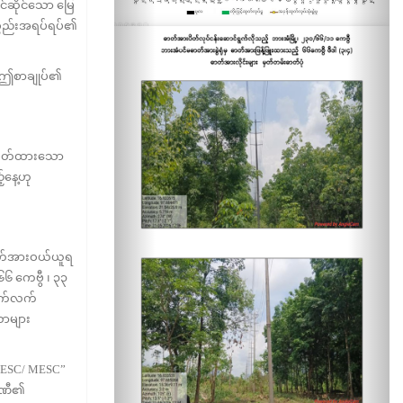
င်ဆိုင်သော မြေ
စ္စည်းအရပ်ရပ်၏
 ဤစာချုပ်၏
်မှတ်ထားသော
့နေ့ဟု
ဓာတ်အားဝယ်ယူရ
၆ ကေဗွီ ၊ ၃၃
 ဆက်လက်
ယာများ
 YESC/ MESC”
္ပဏီ၏