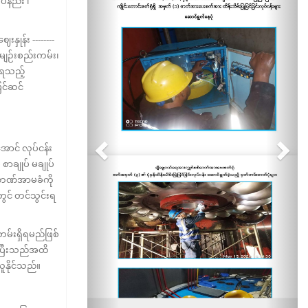
်နည်း ၊
ုန်း --------
မျဉ်းစည်းကမ်း၊
ျေရသည့်
ြင်ဆင်
င် လုပ်ငန်း
ာချုပ် မချုပ်
ှုဘဏ်အာမခံကို
ွင် တင်သွင်းရ
်းရှိရမည်ဖြစ်
်း ပြီးသည်အထိ
ူနိုင်သည်။