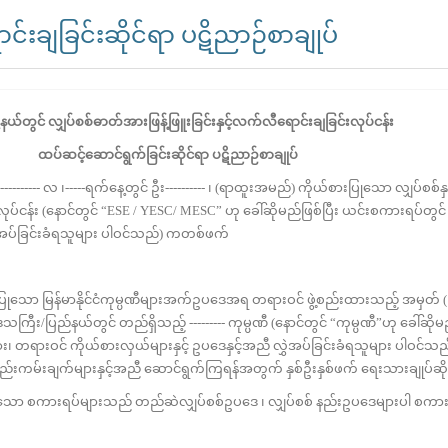
င်းချခြင်းဆိုင်ရာ ပဋိညာဉ်စာချုပ်
ု့နယ်တွင်
လျှပ်စစ်ဓာတ်အားဖြန့်ဖြူးခြင်းနှင့်လက်လီရောင်းချခြင်းလုပ်ငန်း
ထပ်ဆင့်ဆောင်ရွက်ခြင်းဆိုင်ရာ
ပဋိညာဉ်စာချုပ်
----------- လ ၊-----ရက်နေ့တွင် ဦး---------- ၊ (ရာထူးအမည်) ကိုယ်စားပြုသော လျှပ်စစ်နှင
င်း/လုပ်ငန်း (နောင်တွင် “ESE / YESC/ MESC” ဟု ခေါ်ဆိုမည်ဖြစ်ပြီး ယင်းစကားရပ်တွင
ွှဲအပ်ခြင်းခံရသူများ ပါဝင်သည်) ကတစ်ဖက်
းပြုသော မြန်မာနိုင်ငံကုမ္ပဏီများအက်ဥပဒေအရ တရားဝင် ဖွဲ့စည်းထားသည့် အမှတ် ( )၊ 
ုင်းဒေသကြီး/ပြည်နယ်တွင် တည်ရှိသည့် --------- ကုမ္ပဏီ (နောင်တွင် “ကုမ္ပဏီ”ဟု ခေါ်ဆိုမ
၊ တရားဝင် ကိုယ်စားလှယ်များနှင့် ဥပဒေနှင့်အညီ လွှဲအပ်ခြင်းခံရသူများ ပါဝင်သ
်းကမ်းချက်များနှင့်အညီ ဆောင်ရွက်ကြရန်အတွက် နှစ်ဦးနှစ်ဖက် ရေးသားချုပ်ဆ
ော စကားရပ်များသည် တည်ဆဲလျှပ်စစ်ဥပဒေ ၊ လျှပ်စစ် နည်းဥပဒေများပါ စကားရ