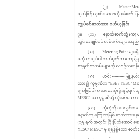
(၂) Master Meter နှင့် အရန်မ
ချက်ဖြင့် ယူနစ်ပမာဏကို နှစ်ဖက် ပြန
လျှပ်စစ်ဓာတ်အား
ဝယ်ယူခြင်း
၇။ (က)
နောက်ဆက်တွဲ
(
က
)
ပ
တွင် စာချုပ်ဝင် တစ်ဖက်လျှင် အနည်း
( ခ) Metering Point များရှိ မီတ
ခကို စာချုပ်ပါ သတ်မှတ်ထားသည့် န
စာရွက်စာတမ်းများကို လစဉ်လဆန်း(၇)
( ဂ) ယင်း ---------- မြို့နယ်သ
ထား၍ ကုမ္ပဏီက “ESE / YESC/ MES
ရက်ဖြစ်ပါက အစောဆုံးရုံးဖွင့်ရက်
MESC” က ကုမ္ပဏီသို့ လိုအပ်သော က
(ဃ) ထိုကဲ့သို့ ပေးသွင်းရမည့်ရ
နောက်ကျကြေးအဖြစ် ဓာတ်အားခနှင
(၁၅)ရက် အတွင်း ပြီးပြတ်အောင် ဆောင်
YESC/ MESC” မှ ရရန်ရှိသော ဓာတ်