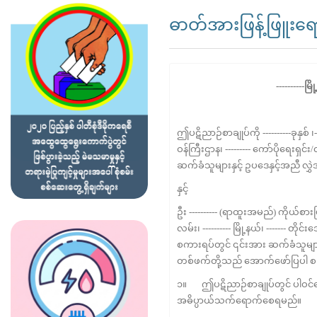
ဓာတ်အားဖြန့်ဖြူးရော
----------
မြိ
ဤပဋိညာဉ်စာချုပ်ကို ----------ခုနှစ် ၊
ဝန်ကြီးဌာန၊ --------- ကော်ပိုရေးရှ
ဆက်ခံသူများနှင့် ဥပဒေနှင့်အညီ လ
နှင့်
ဦး ---------- (ရာထူးအမည်) ကိုယ်စာ
လမ်း၊ ---------- မြို့နယ်၊ ------- တိ
စကားရပ်တွင် ၎င်းအား ဆက်ခံသူများ
တစ်ဖက်တို့သည် အောက်ဖော်ပြပါ စည
၁။ ဤပဋိညာဉ်စာချုပ်တွင် ပါဝင်သ
အဓိပ္ပာယ်သက်ရောက်စေရမည်။