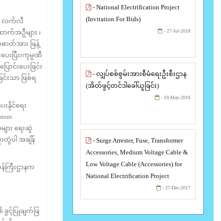
- National Electrification Project
(Invitation For Bids)
့် လက်လီ
- 27-Jul-2018
 အဆောက်အဦများ ၊
်ဓာတ်အား ဖြန့်
းပေးပြီး၊ကုမ္ပဏီ
ဲပြောင်းပေးခြင်း
- လျှပ်စစ်စွမ်းအားစီမံရေးဦးစီးဌာန
ခြင်းသာ ဖြစ်ရ
(အိတ်ဖွင့်တင်ဒါခေါ်ယူခြင်း)
- 10-May-2018
းနိုင်ရေး
stem
များ ရေးဆွဲ
းတွဲပါ အချိန်
- Surge Arrester, Fuse, Transformer
Accessories, Medium Voltage Cable &
Low Voltage Cable (Accessories) for
န်ကြီးဌာနက
National Electrification Project
- 27-Dec-2017
ွင့်ပြုချက်ဖြ