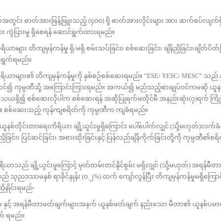
်း ဓာတ်အားဖြန့်ဖြူးသည့် (၄၀၀) ဗို့ ဓာတ်အားလိုင်းများ အား ဆက်စပ်လျက်ရ
များ ကွဲပြားမှု ရှိစေရန် ဆောင်ရွက်ထားရမည်။
ိကျမှန်ကန်မှု ရှိ/မရှိ စမ်းသပ်ခြင်း၊ စစ်ဆေးခြင်း၊ ချိန်ညှိခြင်း၊ချိတ်ပိတ်ခ
င်ရွက်ရမည်။
များ၏ တိကျမှန်ကန်မှုကို နှစ်စဉ်စစ်ဆေးရမည်။ “ESE/ YESC/ MESC” သည် န
ုတင်၍ ကုမ္ပဏီသို့ အကြောင်းကြားရမည်။ အကယ်၍ မည်သည့်စာချုပ်ဝင်ကမဆို ယူနစ
သံသယရှိ၍ စစ်ဆေးလိုပါက စစ်ဆေးရန် အဆိုပြုရက်မတိုင်မီ အနည်းဆုံး(၇)ရက် က
်။ စစ်ဆေးသည့် ကုန်ကျစရိတ်ကို ကုမ္ပဏီက ကျခံရမည်။
ုင်းတာရေးကိရိယာ ချို့ယွင်းမှုရှိကြောင်း ပေါ်ပေါက်လျှင် (သို့မဟုတ်)လက်ခံနိ
ြင်း၊ ပြင်ဆင်ခြင်း၊ အစားထိုးခြင်းနှင့် ပြန်လည်ချိန်ကိုက်ခြင်းတို့ကို ကုမ္ပဏီ၏စရိတ
ချို့ယွင်းမှုကြောင့် မှတ်တမ်းတင်နိုင်စွမ်း မရှိလျှင် (သို့မဟုတ်) အရန်မ
သည် သုညဒဿမနှစ် ရာခိုင်နှုန်း (၀.၂%) ထက် ကျော်လွန်ပြီး တိကျမှန်ကန်မှုမရှိကြော
ိနှိုင်းရမည်-
န်မီတာဖတ်ချက်များအနက် ယူနစ်ဖတ်ချက် နည်းသော မီတာ၏ ယူနစ်ပမာ
တ် ရမည်။