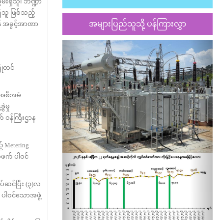
်းရှိသူ၊ ဘဏ္ဍာ
ှိသူ ဖြစ်သည့်
အများပြည်သူသို့ ပန်ကြားလွှာ
န် အခွင့်အာဏာ
Previous
Nex
ိုတင်
ုအစီအမံ
ဲမှု
က် ဝန်ကြီးဌာန
 Metering
်ဖက် ပါဝင်
်ဆင်ပြီး (၃)လ
် ပါဝင်သောအဖွဲ့