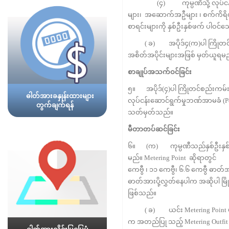
(၄) ကုမ္ပဏီသို့ လုပ်ငန်းဆောင်ရွက
များ၊ အဆောက်အဦများ ၊ စက်ကိရိယာ
စာရင်းများကို နှစ်ဦးနှစ်ဖက် ပါဝင်
( ခ) အပိုဒ်၄(က)ပါ ကြိုတင်ပြ
အစိတ်အပိုင်းများအဖြစ် မှတ်ယူရမ
စာချုပ်အသက်ဝင်ခြင်း
၅။ အပိုဒ်(၄)ပါ ကြိုတင်စည်းကမ်း
ဓါတ်အားခနှုန်းထားများ
လုပ်ငန်းဆောင်ရွက်မှုဘဏ်အာမခံ (P
တွက်ချက်ရန်
သတ်မှတ်သည်။
မီတာတပ်ဆင်ခြင်း
၆။ (က) ကုမ္ပဏီသည်နှစ်ဦးနှစ
မည်။ Metering Point ဆိုရာတွင် 
ကေဗွီ ၊ ၁၁ ကေဗွီ၊ ၆.၆ ကေဗွီ ဓာတ
ဓာတ်အားပို့လွှတ်နေပါက အဆိုပါ 
ဖြစ်သည်။
( ခ) ယင်း Metering Point များတွ
က အတည်ပြု သည့် Metering Outfit (E