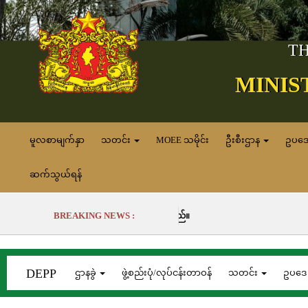
TH
MINIS
မူလစာမျက်နှာ
သတင်း
MOEE သမိုင်း
ဦးစီးဌာန
ဥပဒ
ဆက်သွယ်ရန်
BREAKING NEWS :
DEPP
ဌာနခွဲ
ဖွဲ့စည်းပုံ/လုပ်ငန်းတာဝန်
သတင်း
ဥပဒ