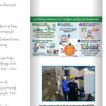
ော မီတာဖတ်
်း(၁) ရက်နေ့
်း တင်ရမည်။
ှပ်စစ်ဓာတ်အား
ားမှု
 နောက်ဆုံး
းရရုံး ပိတ်
 “ESE / YESC/
) ကို
ည့် ရက်မှစ၍
ဲရမည်။ “ESE/