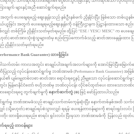
င် သက်ဆိုင်ရာဘဏ်များ၏ ငွေပေးသွင်းခြင်းနှင့် သက်ဆိုင်သော လုပ်ထုံးလုပ
ှန်ကြားချက် များနှင့်အညီ ဆောင်ရွက်ရမည်။
ချေရမည့် ဈေးနှုန်းသည် နှစ်ဦးနှစ်ဖက် ညှိနှိုင်းပြီး ဖြစ်သော တစ်ယူနစ်ဈေးနှ
်ယူခြင်း အတွက် ပေးချေရမည့်ဈေးနှုန်းကို ဝန်ကြီးဌာနက ပြဋ္ဌာန်းထားသော စည်း
ှစ်လျှင် တစ်ကြိမ် ညှိနှိုင်းသတ်မှတ်ရမည်။ ထို့ပြင် “ESE / YESC/ MESC” က ပေးခ
မဟုတ်) ဓာတ်အားသုံးစွဲသူများထံမှ စည်းကြပ်ကောက်ခံသည့် ဓာတ်အားခနှုန်းထား ပ
လည် ညှိနှိုင်းသတ်မှတ်ရမည်။
erformance Bank Guarantee)
ထားရှိခြင်း
က်တမ်း ကာလအတွင်း စာချုပ်ပါအချက်အလက်များကို အောင်မြင်ပြီးမြောက်အော
ပြုသည့် လုပ်ငန်းဆောင်ရွက်မှု ဘဏ်အာမခံ (Performance Bank Guarantee) အဖြစ် စ
ြို့နယ်၏ ပျမ်းမျှတစ်လစာ ဓာတ်အား ရောင်းရငွေနှင့် ညီမျှသော လုပ်ငန်းဆောင်ရွက်မ
ွင်း မြန်မာနိုင်ငံတော် ဗဟိုဘဏ်မှ ဘဏ်လုပ်ငန်း လိုင်စင်ထုတ်ပေး ထားသောဘဏ်တ
းရောင်းရငွေ တွက်ချက်မှုကို
နောက်ဆက်တွဲ
(
ခ
)
ဖြင့် ဖော်ပြထားပါသည်။
်မှု ဘဏ်အာမခံသည် စာချုပ်သက်တမ်းကုန်ဆုံးပြီး နောက်တစ်နှစ်အထိ သက်တမ
ျှင် (သို့မဟုတ်) စာချုပ်ရပ်စဲသွားလျှင် ရရန်/ ပေးရန်တာဝန်များကို စာရင်းရှင်းလင
ုး ထားရှိပေးရမည်။ စာရင်း ရှင်းလင်း ပြီးမှသာ ဘဏ်အာမခံကို ပြန်လည် ထုတ်ယ
က်ရမည့်
တာဝန်များ