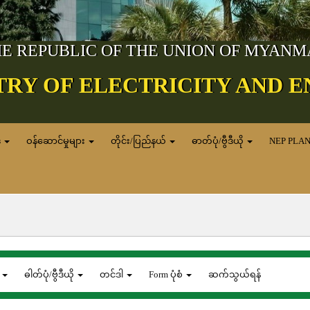
E REPUBLIC OF THE UNION OF MYAN
TRY OF ELECTRICITY AND 
ေ
ဝန်ဆောင်မှုများ
တိုင်း/ပြည်နယ်
ဓာတ်ပုံ/ဗွီဒီယို
NEP PLA
ေ
ဓါတ်ပုံ/ဗွီဒီယို
တင်ဒါ
Form ပုံစံ
ဆက်သွယ်ရန်