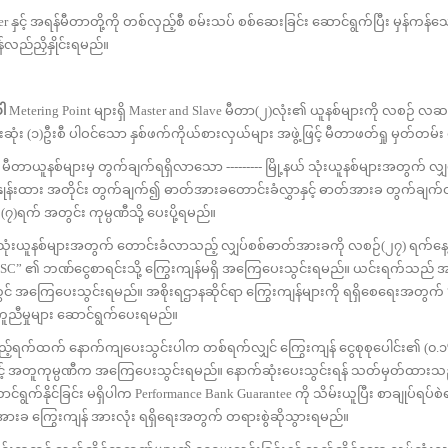
ီတာတို့ကို တစ်လှည့်စီ စမ်းသပ် စစ်ဆေးခြင်း ဆောင်ရွက်ပြီး မှန်ကန်သ
်လည်ညှိနှိုင်းရမည်။
ါ
Metering Point များရှိ Master and Slave မီတာ(၂)လုံး၏ ယူနစ်များကို လစဉ် လဆန
ဆုံး (၁)ဦးစီ ပါဝင်သော နှစ်ဖက်ကိုယ်စားလှယ်များ အဖွဲ့ဖြင့် မီတာဖတ်ရှု မှတ်တမ
ာယူနစ်များမှ တွက်ချက်ရရှိလာသော --------- မြို့နယ် သုံးယူနစ်များအတွက် လျ
ှုန်းထား အတိုင်း တွက်ချက်၍ ဓာတ်အားခတောင်းခံလွှာနှင့် ဓာတ်အားခ တွက်ချက်ထ
ရက် အတွင်း ကုမ္ပဏီသို့ ပေးပို့ရမည်။
ုံးယူနစ်များအတွက် တောင်းခံလာသည့် လျှပ်စစ်ဓာတ်အားခကို လစဉ်(၂၇) ရက်နေ့
C” ၏ ဘဏ်ငွေစာရင်းသို့ ကြွေးကျန်မရှိ အကြေပေးသွင်းရမည်။ ယင်းရက်သည် အစို
တွင် အကြေပေးသွင်းရမည်။ အစိုးရဌာနဆိုင်ရာ ကြွေးကျန်များကို ရရှိ‌စေရေးအတွက်
ူညီမှုများ ဆောင်ရွက်ပေးရမည်။
က်ထက် နောက်ကျပေးသွင်းပါက တစ်ရက်လျှင် ကြွေးကျန် ငွေစုစုပေါင်း၏ (၀.၁%
့် အတူကုမ္ပဏီက အကြေပေးသွင်းရမည်။ နောက်ဆုံးပေးသွင်းရန် သတ်မှတ်ထားသ
ရွက်နိုင်ခြင်း မရှိပါက Performance Bank Guarantee ကို သိမ်းယူပြီး စာချုပ်ရပ်စ
အားခ ကြွေးကျန် အားလုံး ရရှိရေးအတွက် တရားစွဲဆိုသွားရမည်။