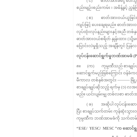
( င) ဓာတ်အားခငွေ ပေးသွင်းရာတွ
စည်းမျဉ်းစည်းကမ်း ၊ အမိန့်နှင့် ညွ
( စ) ဓာတ်အားဝယ်ယူခြင်းအတွက် ပေး
ကျပ်ဖြင့် ပေးချေရမည်။ ဓာတ်အားဝယ
လုပ်ထုံးလုပ်နည်းများနှင့်အညီ တစ်န
ဓာတ်အားဝယ်စရိတ် နှုန်းထား (သို့
ပြောင်းလဲမှုရှိသည့် အချိန်တွင် ပြန်
လုပ်ငန်းဆောင်ရွက်မှုဘဏ်အာမခံ
(P
၈။ (က) ကုမ္ပဏီသည် စာချုပ်ပါသ
ဆောင်ရွက်မည်ဖြစ်ကြောင်း ဝန်ခံကတိ
မီကာလ တစ်နှစ်အတွင်း ---------- မ
စာချုပ်ချုပ်ဆ
သည့် ရက်မှ (၁) လအတ
မည်။ ယင်းပျမ်းမျှ တစ်လစာ ဓာတ်အာ
( ခ) အဆိုပါ လုပ်ငန်းဆောင်ရွက
ပြီး စာချုပ်သက်တမ်း ကုန်ဆုံးသွားလ
ကုမ္ပဏီက ဘဏ်အာမခံကို သက်တမ်းတိ
“ESE/ YESC/ MESC ”က
ဆောင်ရွ