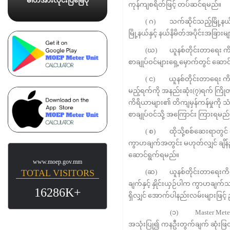
ဓါတ်အားလိုင်းပြမြေပုံ
ကုန်ကျစရိတ်ဖြင့် တပ်ဆင်ရမည်။
( ဂ) သက်ဆိုင်သည့်မြို့နယ်အတွင
မြို့နယ်နှင့် နယ်နိမိတ်အပိုင်းအခြား
(ဃ) ယူနစ်တိုင်းတာရေး ကိရိယာများ တ
စာချုပ်ဝင်များရှေ့မှောက်တွင် ဆော
( င) ယူနစ်တိုင်းတာရေး ကိရိယာ
မည့်ရက်ကို အနည်းဆုံး(၇)ရက် ကြိ
ကိရိယာများ၏ တိကျမှန်ကန်မှုကို 
စာချုပ်ဝင်သို့ အကြောင်း ကြားရမည
( စ) ထိုသို့စစ်ဆေးရာတွင် ယူနစ်တိ
ကွာဟချက်အတွင်း မဟုတ်လျှင် ချိန်ညှိခ
ဆောင်ရွက်ရမည်။
www.moep.gov.mm
TOTAL VISITORS
(ဆ) ယူနစ်တိုင်းတာရေးကိရိယာသည် 
ချက်နှင့် နှိုင်းယှဉ်ပါက ကွာဟချက်
16286K+
ရှိလျှင် အောက်ပါနည်းလမ်းများဖြင့် ညှ
(၁) Master Meter နှင့် အရ
အသုံးပြု၍ ကနဦးတွက်ချက် ဆုံးဖြ