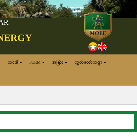
MAR
ENERGY
N
တင်ဒါ
FORM
အခြား
လွှတ်တော်ကဏ္ဍ
(၅.၈.၂၀၂၆)