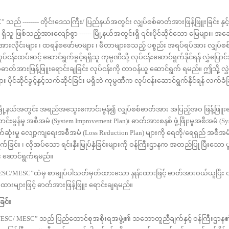
------- တိုင်းဒေသကြီး/ ပြည်နယ်အတွင်း လျှပ်စစ်ဓာတ်အားဖြန့်ဖြူးခြင်း နှင
့ ရှိသူ ဖြစ်သည့်အားလျော်စွာ ------ မြို့နယ်အတွင်းရှိ ၎င်းပိုင်ဆိုင်သော မြေများ၊
ားလိုင်းများ ၊ ထရန်စဖော်မာများ ၊ မီတာများစသည့် ပစ္စည်း အရပ်ရပ်အား လျှပ်စစ
ပ်ငန်းထပ်ဆင့်‌ ဆောင်ရွက်ခွင့်ရရှိသူ ကုမ္ပဏီသို့ လုပ်ငန်းဆောင်ရွက်နိုင်ရန် လွှဲပြောင်
စစ်ဓာတ်အားဖြန့်ဖြူးရောင်းချခြင်း လုပ်ငန်းကို တာဝန်ယူ ဆောင်ရွက် ရမည်။ ဤသို့ လွှ
င်ဆိုင်ခွင့်နှင့်သက်ဆိုင်ခြင်း မရှိဘဲ ကုမ္ပဏီက လုပ်ငန်းဆောင်ရွက်နိုင်ရန် လက်ခံ
့နယ်အတွင်း အရည်အသွေးကောင်းမွန်၍ လျှပ်စစ်ဓာတ်အား အပြည့်အဝ ဖြန့်ဖြူးပေ
ွန်မှု အစီအမံ (System Improvement Plan)၊ ဓာတ်အားစနစ် ဖွံ့ဖြိုးမှုအစီအမံ (Sy
ဆုံးမှု လျော့ကျရေးအစီအမံ (Loss Reduction Plan) များကို ရေတို/ရေရှည် အစီအမံ
င်း ၊ လိုအပ်သော ရင်းနှီးမြှုပ်နှံခြင်းများကို ဝန်ကြီးဌာနက အတည်ပြု ပြီးသော ပူ
း ဆောင်ရွက်ရမည်။
SC”ထံမှ စာချုပ်ပါသတ်မှတ်ထားသော နှုန်းထားဖြင့် ဓာတ်အားဝယ်ယူပြီး ဝ
းများဖြင့် ဓာတ်အားဖြန့်ဖြူး ရောင်းချရမည်။
ြင်း
ESC/ MESC” သည် ပြည်ထောင်စုအစိုးရအဖွဲ့၏ သဘောတူညီချက်နှင့် ဝန်ကြီးဌာန၏ ခ