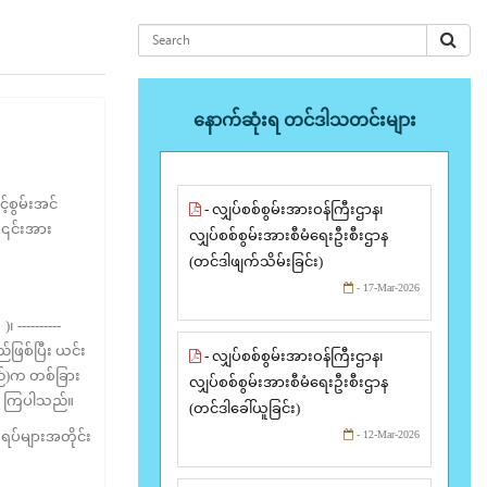
နောက်ဆုံးရ တင်ဒါသတင်းများ
့်စွမ်းအင်
- လျှပ်စစ်စွမ်းအားဝန်ကြီးဌာန၊
် ၎င်းအား
လျှပ်စစ်စွမ်းအားစီမံရေးဦးစီးဌာန
(တင်ဒါဖျက်သိမ်းခြင်း)
- 17-Mar-2026
----------
ည်ဖြစ်ပြီး ယင်း
- လျှပ်စစ်စွမ်းအားဝန်ကြီးဌာန၊
ည်)က တစ်ခြား
လျှပ်စစ်စွမ်းအားစီမံရေးဦးစီးဌာန
ို ကြပါသည်။
(တင်ဒါခေါ်ယူခြင်း)
ပ်များအတိုင်း
- 12-Mar-2026