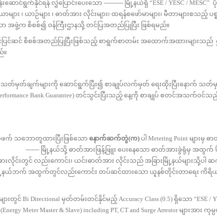
်နိုင်ရန် လွှဲပြောင်းပေးသော ---------- မြို့နယ်ရှိ “ESE / YESC / MESC” ပို
များ ၊ ယာဉ်များ ၊ ဓာတ်အား လိုင်းများ၊ ထရန်စဖော်မာများ၊ မီတာများစသည့် ပ
သော အဖွဲ့က စိစစ်၍ ဝန်ကြီးဌာနသို့ တင်ပြအတည်ပြုပြီး ဖြစ်ရမည်။
င်ဆင် စိစစ်အတည်ပြုပြီးဖြစ်သည့် စာရွက်စာတမ်း အထောက်အထားများသည်
ည်။
သတ်မှတ်ချက်များကို ဆောင်ရွက်ပြီး၍ စာချုပ်လက်မှတ် ရေးထိုးပြီးနောက် သတ
erformance Bank Guarantee) တင်သွင်းပြီးသည့် နေ့ကို စာချုပ် စတင်အသက်ဝင်သည်
်ဖက် သဘောတူထားပြီးဖြစ်သော
နောက်ဆက်တွဲ
(
က
)
ပါ Metering Point များမှ 
------- မြို့နယ်သို့ ဓာတ်အားဖြန့်ဖြူး ပေးနေသော ဓာတ်အားခွဲရုံမှ အထွက် ၆
်အားလိုင်းတွင် လည်းကောင်း၊ ယင်းဓာတ်အား လိုင်းသည် အခြားမြို့နယ်များသို့ပါ
မြို့နယ်ဘက် အထွက်တွင်လည်းကောင်း တပ်ဆင်ထားသော ယူနစ်တိုင်းတာရေး ကိရိ
င် Bi Directional မှတ်တမ်းတင်နိုင်မည့် Accuracy Class (0.5) ရှိသော “ESE /
nergy Meter Master & Slave) including PT, CT and Surge Arrestor များအား ကုမ