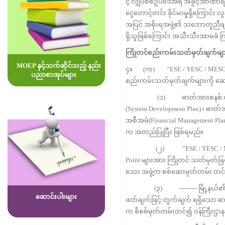
င့် လျှပ်စစ်ဥပဒေအရ အခွင့်အာဏာရသူ
ငွေ‌တောင့်တင်း ခိုင်မာမှုရှိကြောင်း
အပြင် အစိုးရအဖွဲ့၏ သဘောတူညီချက်ဖ
ရှိသူဖြစ်ကြောင်း အသီးသီးအာမခံ
ကြိုတင်စည်းကမ်းသတ်မှတ်ချက်မျ
MOEP နှင့်သက်ဆိုင်သည့် နည်း
၄။ (က) “ESE / YESC / MESC” နှင်
ပညာစာအုပ်များ
စည်းကမ်းသတ်မှတ်ချက်များကို ဆောင
(၁) ဓာတ်အားစနစ် တိုးတက်ကောင်း
(System Development Plan) ၊ ဓာတ်အာ
အစီအမံ(Financial Management Plan)
က အတည်ပြုပြီး ဖြစ်ရမည်။
(၂) “ESE / YESC / MESC ” က က
Point များအား ကြိုတင် သတ်မှတ်ခြ
သော အဖွဲ့က စစ်ဆေးမှတ်တမ်း တင်ခြင
(၃) --------- မြို့နယ်၏လျှပ်စ
ဆောင်းပါးများ
ဖတ်ချက်ဖြင့် တွက်ချက် ရရှိသော ဓာတ်
က စိစစ်မှတ်တမ်းတင်၍ ဝန်ကြီးဌာနသ