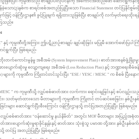
ဖြစ်ပြီး၊ ကုမ္ပဏီသည် စာချုပ်ပါလုပ်ငန်းကို အကောင်အထည်ဖော် ဆောင်ရွက်နိုင်စွမ
 လွန်ခဲ့သော(၃)နှစ်က စာရင်းစစ်အတည်ပြုပြီးသော Financial Statement တင်ပြနိုင်စွမ်းရ
ြင့် ဝန်ကြီးဌာန၏ ခွင့်ပြုချက် ရရှိထားသူဖြစ်ပြီး စာချုပ်ကို လက်မှတ်ရေးထိုးရ
 ကြသည်။
ား
့ ကုမ္ပဏီတို့အကြား ဤပဋိညာဉ်စာချုပ် ချုပ်ဆိုခြင်း မပြုမီ အောက်ဖော်ပြပါ ကြ
်ရွက်ပြီး ဖြစ်ရမည်-
မွန်မှု အစီအမံ (System Improvement Plan) ၊ ဓာတ်အားစနစ်ဖွံ့ဖြိုးမှ
းပျောက်ဆုံးမှု လျော့ကျရေး အစီအမံ (Loss Reduction Plan) နှင့် ဘဏ္ဍာရေးစီမံခန့်ခွ
 များကို ကုမ္ပဏီက ကြိုတင်တင်သွင်းပြီး “ESE / YESC / MESC ” က စိစစ် ပြီးနော
ုမ္ပဏီသို့ လျှပ်စစ်ဓာတ်အား လက်ကား ရောင်းချခြင်းနှင့် စပ်လျဉ်းသည့်
င်း၊ သတ်မှတ်ထားသော မီတာများကို ကုမ္ပဏီက ကြိုတင် တပ်ဆင်စေခြင်း၊ နှစ်ဦးနှစ
်းများ ဆောင်ရွက်ပြီးစီးကြောင်း ဝန်ကြီးဌာနသို့ တင်ပြအတည်ပြုပြီး ဖြစ်ရမည်။
စ်ဓာတ်အား “ဝန်ဆောင်မှု နယ်နိမိတ်” အတွင်း MOF မီတာများ အပြည့်အစုံတပ
အားပျောက်ဆုံးမှုရာခိုင်နှုန်းနှင့် ဓာတ်အား သုံးစွဲသူ ပမာဏ တို့အား နှစ်ဦးနှစ်ဖက
ို့ တင်ပြ အတည်ပြုပြီး ဖြစ်ရမည်။