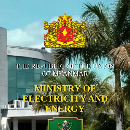
THE REPUBLIC OF THE UNION
OF MYANMAR
MINISTRY OF
ELECTRICITY AND
ENERGY