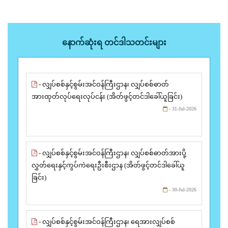
နောက်ဆုံးရ တင်ဒါသတင်းများ
- လျှပ်စစ်နှင့်စွမ်းအင်ဝန်ကြီးဌာန၊ လျှပ်စစ်ဓာတ်
အားထုတ်လုပ်ရေးလုပ်ငန်း (အိတ်ဖွင့်တင်ဒါခေါ်ယူခြင်း)
- 31-Jul-2026
- လျှပ်စစ်နှင့်စွမ်းအင်ဝန်ကြီးဌာန၊ လျှပ်စစ်ဓာတ်အားပို့
လွှတ်ရေးနှင့်ကွပ်ကဲရေးဦးစီးဌာန (အိတ်ဖွင့်တင်ဒါခေါ်ယူ
ခြင်း)
- 30-Jul-2026
- လျှပ်စစ်နှင့်စွမ်းအင်ဝန်ကြီးဌာန၊ ရေအားလျှပ်စစ်