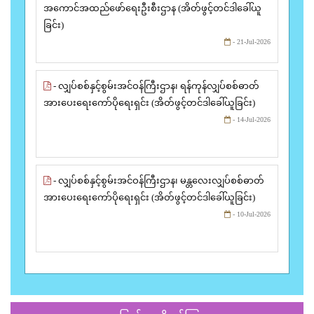
အကောင်အထည်ဖော်ရေးဦးစီးဌာန (အိတ်ဖွင့်တင်ဒါခေါ်ယူ
ခြင်း)
- 21-Jul-2026
- လျှပ်စစ်နှင့်စွမ်းအင်ဝန်ကြီးဌာန၊ ရန်ကုန်လျှပ်စစ်ဓာတ်
အားပေးရေးကော်ပိုရေးရှင်း (အိတ်ဖွင့်တင်ဒါခေါ်ယူခြင်း)
- 14-Jul-2026
- လျှပ်စစ်နှင့်စွမ်းအင်ဝန်ကြီးဌာန၊ မန္တလေးလျှပ်စစ်ဓာတ်
အားပေးရေးကော်ပိုရေးရှင်း (အိတ်ဖွင့်တင်ဒါခေါ်ယူခြင်း)
- 10-Jul-2026