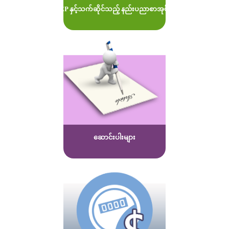
MOEP နှင့်သက်ဆိုင်သည့် နည်းပညာစာအုပ်များ
ဆောင်းပါးများ