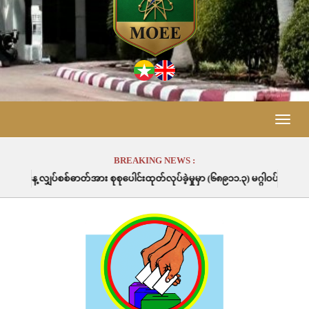
Toggle
naviga
BREAKING NEWS :
ပေါင်းထုတ်လုပ်ခဲ့မှုမှာ (၆၈၉၁၁.၃) မဂ္ဂါဝပ်နာရီဖြစ်ပါသည်။