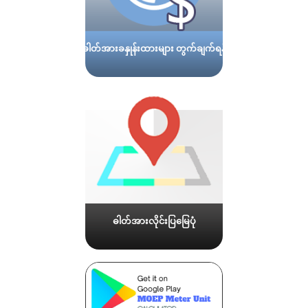
ဓါတ်အားခနှုန်းထားများ တွက်ချက်ရန်
ဓါတ်အားလိုင်းပြမြေပုံ