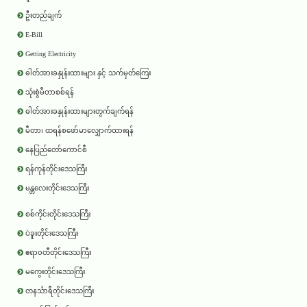
ဦးတည်ချက်
E-Bill
Getting Electricity
ဓါတ်အားခနှုန်းထားများ နှင့် သက်မှတ်ကြေး
သုံးစွဲမီတာစစ်ရန်
ဓါတ်အားခနှုန်းထားများတွက်ချက်ရန်
မီတာ၊ ထရန်စဖော်မာလျှောက်ထားရန်
နေပြည်တော်ကောင်စီ
ရန်ကုန်တိုင်းဒေသကြီး
မန္တလေးတိုင်းဒေသကြီး
စစ်ကိုင်းတိုင်းဒေသကြီး
ပဲခူးတိုင်းဒေသကြီး
ဧရာ၀တီတိုင်းဒေသကြီး
မကွေးတိုင်းဒေသကြီး
တနင်္သာရီတိုင်းဒေသကြီး