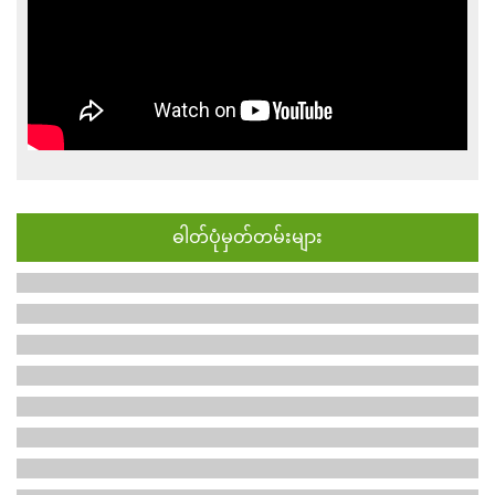
ဓါတ်ပုံမှတ်တမ်းများ