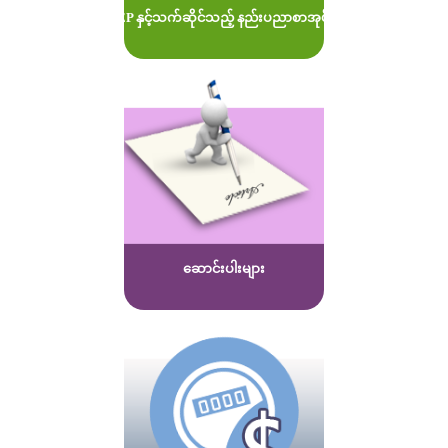
MOEP နှင့်သက်ဆိုင်သည့် နည်းပညာစာအုပ်များ
ဆောင်းပါးများ