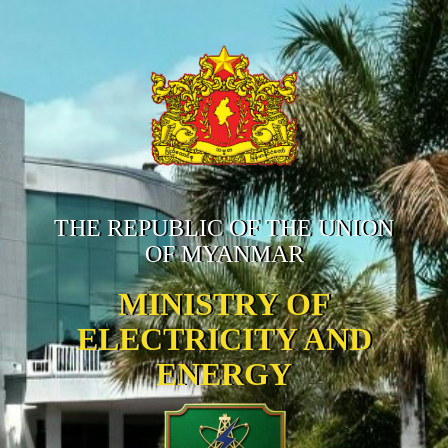
THE REPUBLIC OF THE UNION
OF MYANMAR
MINISTRY OF
ELECTRICITY AND
ENERGY