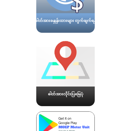
ဓါတ်အားခနှုန်းထားများ တွက်ချက်ရန်
ဓါတ်အားလိုင်းပြမြေပုံ