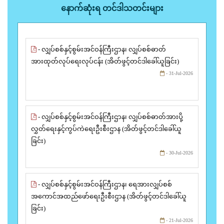
နောက်ဆုံးရ တင်ဒါသတင်းများ
- လျှပ်စစ်နှင့်စွမ်းအင်ဝန်ကြီးဌာန၊ လျှပ်စစ်ဓာတ်
အားထုတ်လုပ်ရေးလုပ်ငန်း (အိတ်ဖွင့်တင်ဒါခေါ်ယူခြင်း)
- 31-Jul-2026
- လျှပ်စစ်နှင့်စွမ်းအင်ဝန်ကြီးဌာန၊ လျှပ်စစ်ဓာတ်အားပို့
လွှတ်ရေးနှင့်ကွပ်ကဲရေးဦးစီးဌာန (အိတ်ဖွင့်တင်ဒါခေါ်ယူ
ခြင်း)
- 30-Jul-2026
- လျှပ်စစ်နှင့်စွမ်းအင်ဝန်ကြီးဌာန၊ ရေအားလျှပ်စစ်
အကောင်အထည်ဖော်ရေးဦးစီးဌာန (အိတ်ဖွင့်တင်ဒါခေါ်ယူ
ခြင်း)
- 21-Jul-2026