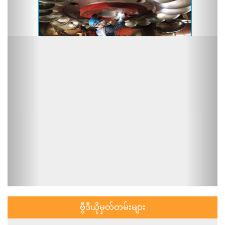
ဗွီဒီယိုမှတ်တမ်းများ