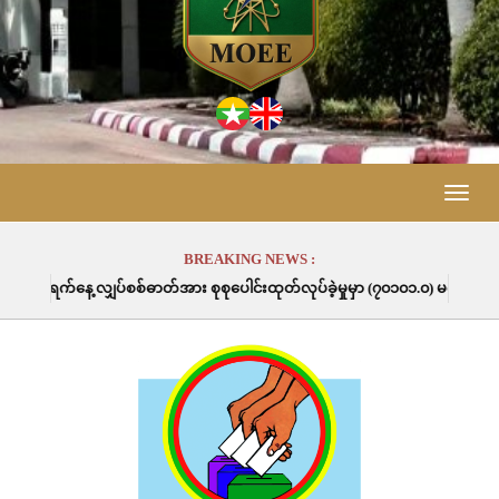
Toggle
naviga
BREAKING NEWS :
ပ်စစ်ဓာတ်အား စုစုပေါင်းထုတ်လုပ်ခဲ့မှုမှာ (၇၀၁၀၁.၀) မဂ္ဂါဝပ်နာရီဖြစ်ပါသည်။