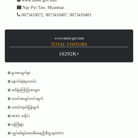
www.moee.gov.mm
Nay Pyi Taw, Myanmar.
0673410072, 0673410487, 0673410483
www.moee.gov.mm
TOTAL VISITORS
16292K+
မူလစာမျက်နှာ
နောက်ဆုံးရသတင်း
အမိန့်ကြော်ငြာစာများ
သတင်းစာရှင်းလင်းချက်
သတင်းထုတ်ပြန်ချက်
MOEE သမိုင်း
ဝန်ကြီးရုံး
လျှပ်စစ်စွမ်းအားစီမံရေးဦးစီးဌာန(DEPP)