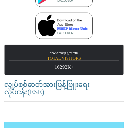
www.moep.gov.mm
TOTAL VISITORS
16292K+
လျှပ်စစ်ဓာတ်အားဖြန့်ဖြူးရေး
လုပ်ငန်း(ESE)