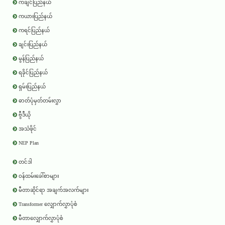
ကချင်ပြည်နယ်
ကယားပြည်နယ်
ကရင်ပြည်နယ်
ချင်းပြည်နယ်
မွန်ပြည်နယ်
ရခိုင်ပြည်နယ်
ရှမ်းပြည်နယ်
ဓာတ်ပုံမှတ်တမ်းလွှာ
ဗွီဒီယို
အသံဖိုင်
NEP Plan
တင်ဒါ
ဝန်ထမ်းခေါ်စာများ
မီတာဆိုင်ရာ အချက်အလက်များ
Transformer လျှောက်လွှာပုံစံ
မီတာလျှောက်လွှာပုံစံ