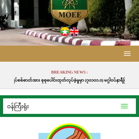
Toggle
naviga
BREAKING NEWS :
င်းထုတ်လုပ်ခဲ့မှုမှာ (၇၀၁၀၁.၀) မဂ္ဂါဝပ်နာရီဖြစ်ပါသည်။
၀န်ကြီးရုံး
Toggle
navigati