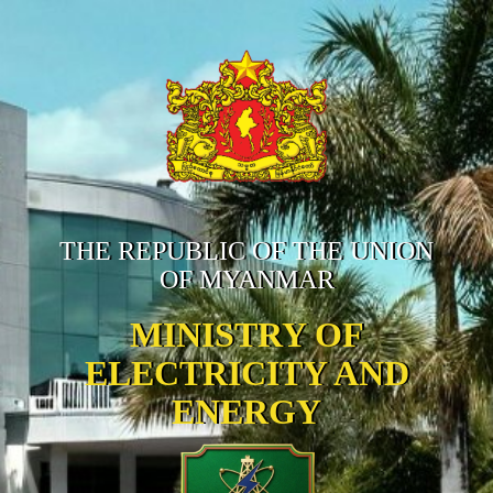
THE REPUBLIC OF THE UNION
OF MYANMAR
MINISTRY OF
ELECTRICITY AND
ENERGY