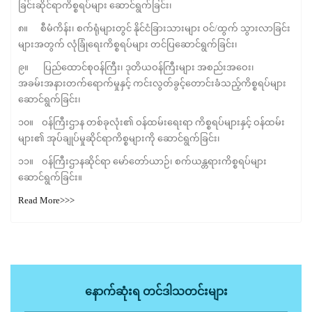
ခြင်းဆိုင်ရာကိစ္စရပ်များ ဆောင်ရွက်ခြင်း၊
၈။ စီမံကိန်း၊ စက်ရုံများတွင် နိုင်ငံခြားသားများ ဝင်/ထွက် သွားလာခြင်း
များအတွက် လုံခြုံရေးကိစ္စရပ်များ တင်ပြဆောင်ရွက်ခြင်း၊
၉။ ပြည်ထောင်စုဝန်ကြီး၊ ဒုတိယဝန်ကြီးများ အစည်းအဝေး၊
အခမ်းအနားတက်ရောက်မှုနှင့် ကင်းလွတ်ခွင့်တောင်းခံသည့်ကိစ္စရပ်များ
ဆောင်ရွက်ခြင်း၊
၁၀။ ဝန်ကြီးဌာန တစ်ခုလုံး၏ ဝန်ထမ်းရေးရာ ကိစ္စရပ်များနှင့် ဝန်ထမ်း
များ၏ အုပ်ချုပ်မှုဆိုင်ရာကိစ္စများကို ဆောင်ရွက်ခြင်း၊
၁၁။ ဝန်ကြီးဌာနဆိုင်ရာ မော်တော်ယာဉ်၊ စက်ယန္တရားကိစ္စရပ်များ
ဆောင်ရွက်ခြင်း။
Read More>>>
နောက်ဆုံးရ တင်ဒါသတင်းများ