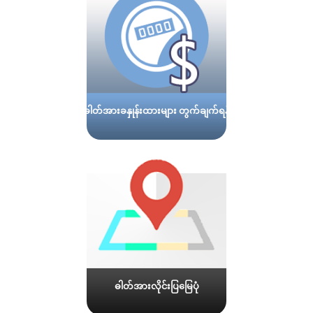
ဓါတ်အားခနှုန်းထားများ တွက်ချက်ရန်
ဓါတ်အားလိုင်းပြမြေပုံ