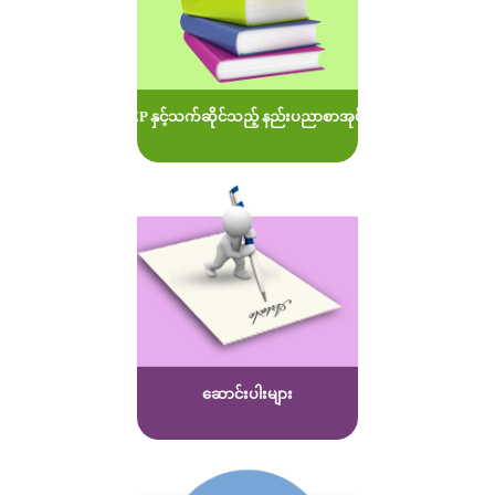
MOEP နှင့်သက်ဆိုင်သည့် နည်းပညာစာအုပ်များ
ဆောင်းပါးများ