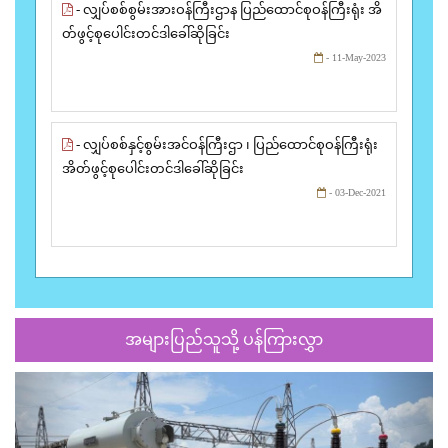
- လျှပ်စစ်စွမ်းအားဝန်ကြီးဌာန ပြည်ထောင်စုဝန်ကြီးရုံး အိ
တ်ဖွင့်စုပေါင်းတင်ဒါခေါ်ဆိုခြင်း
- 11-May-2023
- လျှပ်စစ်နှင့်စွမ်းအင်ဝန်ကြီးဌာ ၊ ပြည်ထောင်စုဝန်ကြီးရုံး
အိတ်ဖွင့်စုပေါင်းတင်ဒါခေါ်ဆိုခြင်း
- 03-Dec-2021
အများပြည်သူသို့ ပန်ကြားလွှာ
Previous
Next