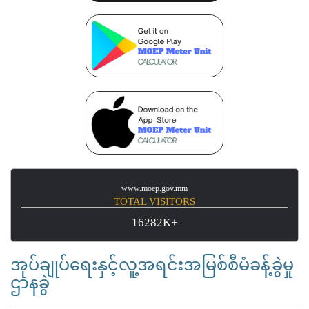
www.moep.gov.mm
TOTAL VISITORS
16282K+
အုပ်ချုပ်ရေးနှင့်လူ့အရင်းအမြစ်စီမံခန့်ခွဲမှု
ဌာနခွဲ