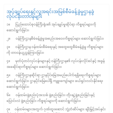
အုပ်ချုပ်ရေးနှင့်လူ့အရင်းအမြစ်စီမံခန့်ခွဲမှုဌာနခွဲ
လုပ်ငန်းတာဝန်များ
၁။ ပြည်ထောင်စုဝန်ကြီးရုံး၏ အုပ်ချုပ်မှုဆိုင်ရာ ကိစ္စရပ်များကို
ဆောင်ရွက်ခြင်း၊
၂။ ဝန်ကြီးဌာနစီမံခန့်ခွဲမှုအစည်းအဝေးကိစ္စရပ်များ ဆောင်ရွက်ခြင်း၊
၃။ ဝန်ကြီးဌာန ဝန်ထမ်းစီမံရေးနှင့် အထွေထွေစီမံခန့်ခွဲမှု ကိစ္စရပ်များ
ကို တာဝန်ယူညွှန်ကြားခြင်း၊
၄။ မှတ်ပုံတင်လုပ်ငန်းများနှင့် ဝန်ကြီးဌာန၏ လုပ်ငန်းလိုင်စင်နှင့် အခွန်
အခဆိုင်ရာကိစ္စရပ်များ ဆောင်ရွက်ခြင်း၊
၅။ ဝန်ကြီးဌာနဆိုင်ရာ ဌာနပိုင်မြေအမည်ပေါက်ရရှိရေးကိစ္စရပ်များ
ဆောင်ရွက်ခြင်း၊ ဌာနပိုင်မြေပေါ်ရှိ ကျူးကျော်များ ဖယ်ရှင်းလင်းနိုင်ရေး
ဆောင်ရွက်ခြင်း၊
၆။ ဝန်ထမ်းဖွဲ့စည်းပုံအသစ် ဖွဲ့စည်းခြင်း၊ တိုးချဲ့ဖွဲ့စည်းခြင်းနှင့်
ပြောင်းလဲ ဖွဲ့စည်းခြင်း ကိစ္စရပ်များကို ဆောင်ရွက်ခြင်း၊
၇။ ဝန်ထမ်းများအတွက် ဂုဏ်ထူးဆောင် ဘွဲ့တံဆိပ်များ ချီးမြှင့်အပ်နှင်း