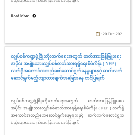
မည့်လျာထားချက်အခြေအနေ တင်ပြချက်
Read More...
: 20-Dec-2021
လျှပ်စစ်ကဏ္ဍဖွံ့ဖြိုးတိုးတက်ရေးအတွက် ဓာတ်အားဖြန့်ဖြူးရေး
အပိုင်း အမျိုးသားလျှပ်စစ်ဓာတ်အားရရှိရေးစီမံကိန်း ( NEP )
လက်ရှိအကောင်အထည်ဖော်ဆောင်ရွက်နေမှုများနှင့် ဆက်လက်
ဆောင်ရွက်မည့်လျာထားချက်အခြေအနေ တင်ပြချက်
လျှပ်စစ်ကဏ္ဍဖွံ့ဖြိုးတိုးတက်ရေးအတွက် ဓာတ်အားဖြန့်ဖြူးရေး
အပိုင်း အမျိုးသားလျှပ်စစ်ဓာတ်အားရရှိရေးစီမံကိန်း ( NEP ) လက်ရှိ
အကောင်အထည်ဖော်ဆောင်ရွက်နေမှုများနှင့် ဆက်လက်ဆောင်ရွက်
မည့်လျာထားချက်အခြေအနေ တင်ပြချက်