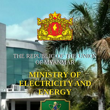
THE REPUBLIC OF THE UNION
OF MYANMAR
MINISTRY OF
ELECTRICITY AND
ENERGY