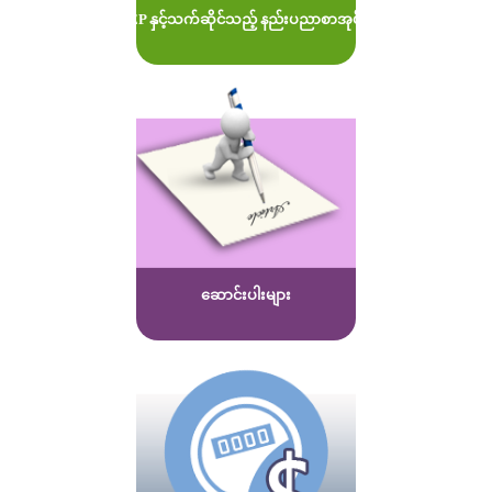
MOEP နှင့်သက်ဆိုင်သည့် နည်းပညာစာအုပ်များ
ဆောင်းပါးများ