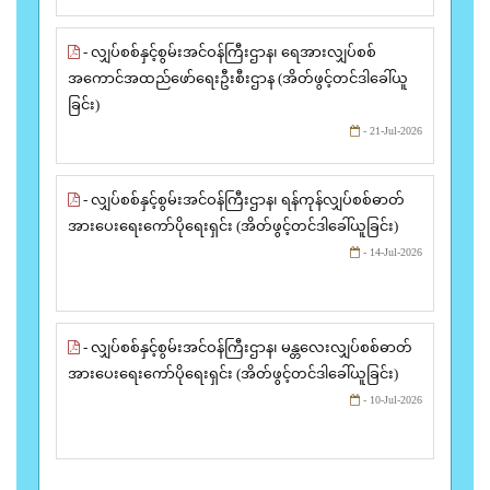
- လျှပ်စစ်နှင့်စွမ်းအင်ဝန်ကြီးဌာန၊ ရေအားလျှပ်စစ်
အကောင်အထည်ဖော်ရေးဦးစီးဌာန (အိတ်ဖွင့်တင်ဒါခေါ်ယူ
ခြင်း)
- 21-Jul-2026
- လျှပ်စစ်နှင့်စွမ်းအင်ဝန်ကြီးဌာန၊ ရန်ကုန်လျှပ်စစ်ဓာတ်
အားပေးရေးကော်ပိုရေးရှင်း (အိတ်ဖွင့်တင်ဒါခေါ်ယူခြင်း)
- 14-Jul-2026
- လျှပ်စစ်နှင့်စွမ်းအင်ဝန်ကြီးဌာန၊ မန္တလေးလျှပ်စစ်ဓာတ်
အားပေးရေးကော်ပိုရေးရှင်း (အိတ်ဖွင့်တင်ဒါခေါ်ယူခြင်း)
- 10-Jul-2026