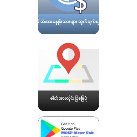
ဓါတ်အားခနှုန်းထားများ တွက်ချက်ရန်
ဓါတ်အားလိုင်းပြမြေပုံ