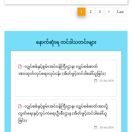
1
2
3
>
Last
နောက်ဆုံးရ တင်ဒါသတင်းများ
- လျှပ်စစ်နှင့်စွမ်းအင်ဝန်ကြီးဌာန၊ လျှပ်စစ်ဓာတ်
အားထုတ်လုပ်ရေးလုပ်ငန်း (အိတ်ဖွင့်တင်ဒါခေါ်ယူခြင်း)
- 31-Jul-2026
- လျှပ်စစ်နှင့်စွမ်းအင်ဝန်ကြီးဌာန၊ လျှပ်စစ်ဓာတ်အားပို့
လွှတ်ရေးနှင့်ကွပ်ကဲရေးဦးစီးဌာန (အိတ်ဖွင့်တင်ဒါခေါ်ယူ
ခြင်း)
- 30-Jul-2026