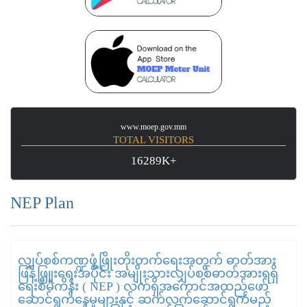
www.moep.gov.mm
TOTAL VISITORS
16289K+
NEP Plan
လျှပ်စစ်ကဏ္ဍဖွံ့ဖြိုးတိုးတက်ရေးအတွက် ဓာတ်အား
ဖြန့်ဖြူးရေးအပိုင်း အမျိုးသားလျှပ်စစ်ဓာတ်အားရရှိ
ရေးစီမံကိန်း ( NEP ) လက်ရှိအကောင်အထည်ဖော်
ဆောင်ရွက်နေမှုများနှင့် ဆက်လက်ဆောင်ရွက်မည့်