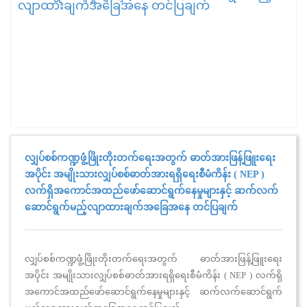
လျာထားချက်အခြေအနေ တင်ပြချက်
လျှပ်စစ်ကဏ္ဍဖွံ့ဖြိုးတိုးတက်ရေးအတွက် ဓာတ်အားဖြန့်ဖြူးရေး
အပိုင်း အမျိုးသားလျှပ်စစ်ဓာတ်အားရရှိရေးစီမံကိန်း ( NEP )
လက်ရှိအကောင်အထည်ဖော်ဆောင်ရွက်နေမှုများနှင့် ဆက်လက်
ဆောင်ရွက်မည့်လျာထားချက်အခြေအနေ တင်ပြချက်
လျှပ်စစ်ကဏ္ဍဖွံ့ဖြိုးတိုးတက်ရေးအတွက် ဓာတ်အားဖြန့်ဖြူးရေး
အပိုင်း အမျိုးသားလျှပ်စစ်ဓာတ်အားရရှိရေးစီမံကိန်း ( NEP ) လက်ရှိ
အကောင်အထည်ဖော်ဆောင်ရွက်နေမှုများနှင့် ဆက်လက်ဆောင်ရွက်