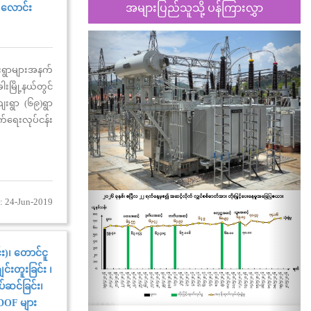
အများပြည်သူသို့ ပန်ကြားလွှာ
g လောင်း
Previous
Nex
းရွာများအနက်
ါးမြို့နယ်တွင်
ျေးရွာ (၆၉)ရွာ
်ရေးလုပ်ငန်း
ွာအတွက် တိုင်
ng လောင်းခြင်း
ီဖြစ်ပါကြောင်း
: 24-Jun-2019
း)၊ တောင်ငူ
င်းတူးခြင်း ၊
်ဆင်ခြင်း၊
, DOF များ