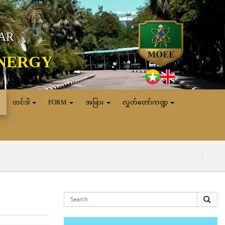
MAR
ENERGY
N
တင်ဒါ
FORM
အခြား
လွှတ်တော်ကဏ္ဍ
(၈.၈.၂၀၂၆) ရက်န