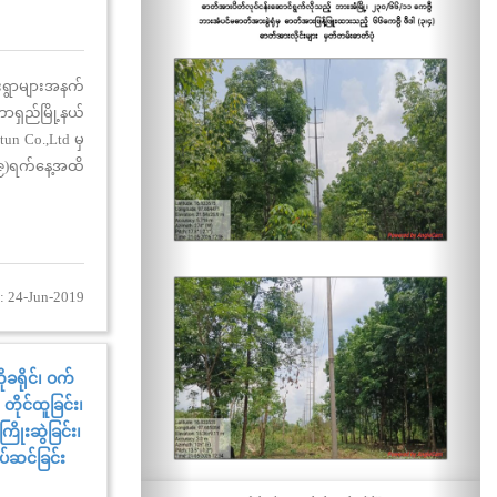
းရွာများအနက်
ာရှည်မြို့နယ်
un Co.,Ltd မှ
၉)ရက်နေ့အထိ
်း(၈၈၈)တိုင်၊
်း (၄၀၆)တိုင်၊
်း(၂၀)စုံ၊ DS,
ရှိပါသည်။
: 24-Jun-2019
ခရိုင်၊ ဝက်
တိုင်ထူခြင်း၊
ိုးဆွဲခြင်း၊
ပ်ဆင်ခြင်း