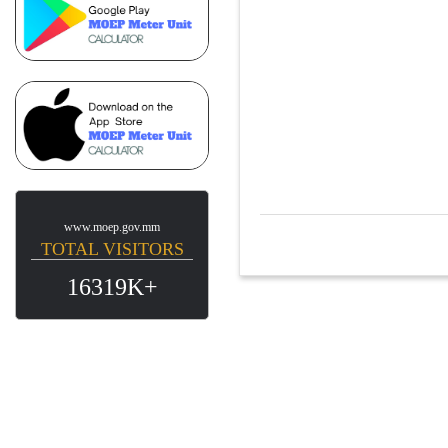
www.moep.gov.mm
TOTAL VISITORS
16319K+