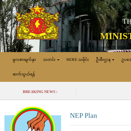
TH
MINIS
မူလစာမျက်နှာ
သတင်း
MOEE သမိုင်း
ဦးစီးဌာန
ဥပဒ
ဆက်သွယ်ရန်
BREAKING NEWS :
NEP Plan