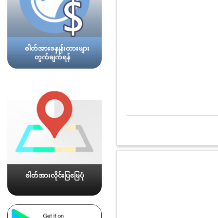
ဓါတ်အားခနှုန်းထားများ
တွက်ချက်ရန်
ဓါတ်အားလိုင်းပြမြေပုံ