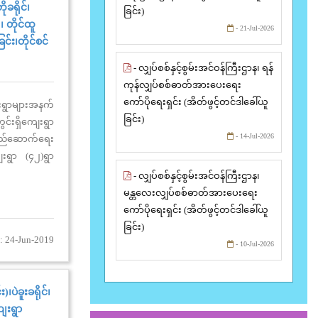
ခရိုင်၊
ခြင်း)
၊ တိုင်ထူ
- 21-Jul-2026
်း၊တိုင်စင်
- လျှပ်စစ်နှင့်စွမ်းအင်ဝန်ကြီးဌာန၊ ရန်
ကုန်လျှပ်စစ်ဓာတ်အားပေးရေး
ကော်ပိုရေးရှင်း (အိတ်ဖွင့်တင်ဒါခေါ်ယူ
းရွာများအနက်
ခြင်း)
ွင်းရှိကျေးရွာ
- 14-Jul-2026
 တည်ဆောက်ရေး
းရွာ (၄၂)ရွာ
်ကရစ် Footing
- လျှပ်စစ်နှင့်စွမ်းအင်ဝန်ကြီးဌာန၊
ုင်စင်တိုင်ထူ
မန္တလေးလျှပ်စစ်ဓာတ်အားပေးရေး
င်းရရှိပါသည်။
ကော်ပိုရေးရှင်း (အိတ်ဖွင့်တင်ဒါခေါ်ယူ
ခြင်း)
: 24-Jun-2019
- 10-Jul-2026
ပဲခူးခရိုင်၊
ေးရွာ