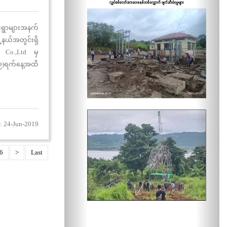
းရွာများအနက်
့နယ်အတွင်းရှိ
 Co.,Ltd မှ
၉)ရက်နေ့အထိ
်း(၈၇၂)တိုင်၊
း (၅၇၆)တိုင်၊
်း(၂၃)စုံ၊ DS,
စီးနေပြီဖြစ်ပါ
: 24-Jun-2019
6
>
Last