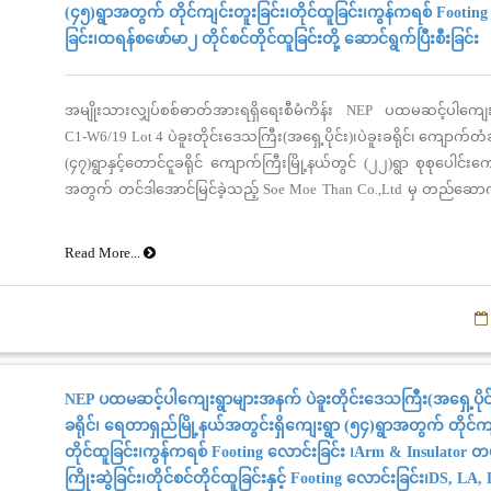
(၄၅)ရွာအတွက် တိုင်ကျင်းတူးခြင်း၊တိုင်ထူခြင်း၊ကွန်ကရစ် Footin
ခြင်း၊ထရန်စဖော်မာ၂ တိုင်စင်တိုင်ထူခြင်းတို့ ဆောင်ရွက်ပြီးစီးခြင်း
အမျိုးသားလျှပ်စစ်ဓာတ်အားရရှိရေးစီမံကိန်း NEP ပထမဆင့်ပါကျေ
C1-W6/19 Lot 4 ပဲခူးတိုင်းဒေသကြီး(အရှေ့ပိုင်း)၊ပဲခူးခရိုင်၊ ကျောက်တံခ
(၄၇)ရွာနှင့်တောင်ငူခရိုင် ကျောက်ကြီးမြို့နယ်တွင် (၂၂)ရွာ စုစုပေါင်းက
အတွက် တင်ဒါအောင်မြင်ခဲ့သည့် Soe Moe Than Co.,Ltd မှ တည်ဆောက
များ ဆောင်ရွက်လျှက်ရှိပြီး (၁၉.၆.၂၀၁၉)ရက်နေ့အထိ ကျေးရွာ (၄၅)ရ
ကျင်းတူးခြင်း (၂၁၈၆)တိုင်၊ တိုင်ထူခြင်း(၁၄၅၉)တိုင်၊ ကွန်ကရစ် Footi
Read More...
(၂၆၁)တိုင်၊ ထရန်စဖော်မာ၂ တိုင်စင်တိုင်ထူခြင်း(၁၄)စင်တို့ ပြီးစီးနေပြ
သတင်းရရှိပါသည်။
NEP ပထမဆင့်ပါကျေးရွာများအနက် ပဲခူးတိုင်းဒေသကြီး(အရှေ့ပိုင်
ခရိုင်၊ ရေတာရှည်မြို့နယ်အတွင်းရှိကျေးရွာ (၅၄)ရွာအတွက် တိုင်ကျ
တိုင်ထူခြင်း၊ကွန်ကရစ် Footing လောင်းခြင်း ၊Arm & Insulator တပ
ကြိုးဆွဲခြင်း၊တိုင်စင်တိုင်ထူခြင်းနှင့် Footing လောင်းခြင်း၊DS, LA