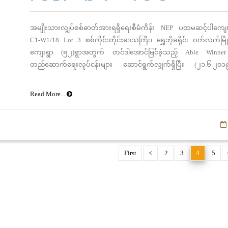
အမျိုးသားလျှပ်စစ်ဓာတ်အားရရှိရေးစီမံကိန်း NEP ပထမဆင့်ပါကျေ
C1-W1/18 Lot 3 စစ်ကိုင်းတိုင်းဒေသကြီး၊ ရွှေဘိုခရိုင်၊ ဝက်လက်မြို
ကျေးရွာ (၅၂)ရွာအတွက် တင်ဒါအောင်မြင်ခဲ့သည့် Able Winner
တည်ဆောက်ရေးလုပ်ငန်းများ ဆောင်ရွက်လျှက်ရှိပြီး (၂၁.၆.၂၀၁
ကျေးရွာ (၄၀)ရွာအတွက် တိုင်ကျင်းတူးခြင်း (၁၄၁၄)တိုင်၊ တိုင်ထူခြင
ကွန်ကရစ် Footing လောင်းခြင်း (၅၆၃)တိုင်၊Arm & Insulator တပ်ဆင်ခြင်
Read More...
ကြိုးဆွဲခြင်း(၅၃၁၂၇)ပေ၊ ၂ တိုင်စင်တိုင်ထူခြင်းနှင့် Footing လောင်းခြင
LA, DOF များတပ်ဆင်ခြင်း(၆)စုံနှင့် ခြံစည်းရိုးကာရံခြင်း(၇)ခုတို့ ပြီး
ကြောင်း သတင်းရရှိပါသည်။
First
<
2
3
4
5