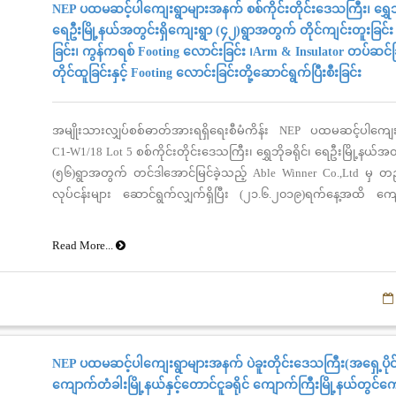
NEP ပထမဆင့်ပါကျေးရွာများအနက် စစ်ကိုင်းတိုင်းဒေသကြီး၊ ရွှေဘို
ရေဦးမြို့နယ်အတွင်းရှိကျေးရွာ (၄၂)ရွာအတွက် တိုင်ကျင်းတူးခြင်း 
ခြင်း၊ ကွန်ကရစ် Footing လောင်းခြင်း ၊Arm & Insulator တပ်ဆင်ခြင
တိုင်ထူခြင်းနှင့် Footing လောင်းခြင်းတို့ဆောင်ရွက်ပြီးစီးခြင်း
အမျိုးသားလျှပ်စစ်ဓာတ်အားရရှိရေးစီမံကိန်း NEP ပထမဆင့်ပါကျေ
C1-W1/18 Lot 5 စစ်ကိုင်းတိုင်းဒေသကြီး၊ ရွှေဘိုခရိုင်၊ ရေဦးမြို့နယ်အတ
(၅၆)ရွာအတွက် တင်ဒါအောင်မြင်ခဲ့သည့် Able Winner Co.,Ltd မှ
လုပ်ငန်းများ ဆောင်ရွက်လျှက်ရှိပြီး (၂၁.၆.၂၀၁၉)ရက်နေ့အထိ ကျေ
အတွက် တိုင်ကျင်းတူးခြင်း (၈၃၄)တိုင်၊ တိုင်ထူခြင်း(၅၇၅)တိုင်၊ကွန
လောင်းခြင်း (၃၅၇)တိုင်၊Arm & Insulator တပ်ဆင်ခြင်း (၅၆)တိုင်၊ ၂ တိ
Read More...
ခြင်းနှင့် Footing လောင်းခြင်း(၂၉)စုံတို့ ပြီးစီးနေပြီဖြစ်ပါကြောင်း သတ
NEP ပထမဆင့်ပါကျေးရွာများအနက် ပဲခူးတိုင်းဒေသကြီး(အရှေ့ပိုင်း)၊
ကျောက်တံခါးမြို့နယ်နှင့်တောင်ငူခရိုင် ကျောက်ကြီးမြို့နယ်တွင်ကျ