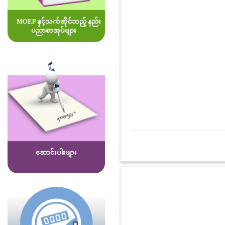
MOEP နှင့်သက်ဆိုင်သည့် နည်း
ပညာစာအုပ်များ
ဆောင်းပါးများ