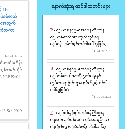
နောက်ဆုံးရ တင်ဒါသတင်းများ
် The
ပ်စစ်ဓာတ်
ျားအတွက်
- လျှပ်စစ်နှင့်စွမ်းအင်ဝန်ကြီးဌာန၊
ုင်ငံတကာ
လျှပ်စစ်ဓာတ်အားထုတ်လုပ်ရေး
လုပ်ငန်း (အိတ်ဖွင့်တင်ဒါခေါ်ယူခြင်း)
- 31-Jul-2026
he Global New
ရေးစီမံကိန်း
- လျှပ်စစ်နှင့်စွမ်းအင်ဝန်ကြီးဌာန၊
ွန်ကရစ်တိုင်
လျှပ်စစ်ဓာတ်အားပို့လွှတ်ရေးနှင့်
E-NEP-P2/C1-
ကွပ်ကဲရေးဦးစီးဌာန (အိတ်ဖွင့်တင်ဒါ
ဖိတ်ခေါ်ခြင်း
ခေါ်ယူခြင်း)
- 30-Jul-2026
: 18-Sep-2019
- လျှပ်စစ်နှင့်စွမ်းအင်ဝန်ကြီးဌာန၊
ရေအားလျှပ်စစ်အကောင်အထည်ဖော်
ရေးဦးစီးဌာန (အိတ်ဖွင့်တင်ဒါခေါ်ယူ