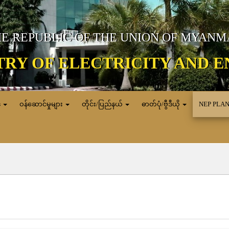
E REPUBLIC OF THE UNION OF MYAN
TRY OF ELECTRICITY AND 
ေ
ဝန်ဆောင်မှုများ
တိုင်း/ပြည်နယ်
ဓာတ်ပုံ/ဗွီဒီယို
NEP PLA