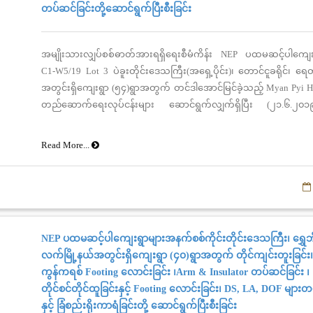
တပ်ဆင်ခြင်းတို့ဆောင်ရွက်ပြီးစီးခြင်း
အမျိုးသားလျှပ်စစ်ဓာတ်အားရရှိရေးစီမံကိန်း NEP ပထမဆင့်ပါကျေ
C1-W5/19 Lot 3 ပဲခူးတိုင်းဒေသကြီး(အရှေ့ပိုင်း)၊ တောင်ငူခရိုင်၊ ရေတ
အတွင်းရှိကျေးရွာ (၅၄)ရွာအတွက် တင်ဒါအောင်မြင်ခဲ့သည့် Myan Pyi Ht
တည်ဆောက်ရေးလုပ်ငန်းများ ဆောင်ရွက်လျှက်ရှိပြီး (၂၁.၆.၂၀၁
ကျေးရွာ (၅၄)ရွာအတွက် တိုင်ကျင်းတူးခြင်း (၁၉၂၆)တိုင်၊ တိုင်ထူခြင
ကွန်ကရစ် Footing လောင်းခြင်း (၄၇၉)တိုင်၊ Arm & Insulator တပ်ဆင်ခြင
Read More...
ကြိုးဆွဲခြင်း(၅၃၆၄၀.၉)ပေ၊ ၂ တိုင်စင်တိုင်ထူခြင်းနှင့် Footing လောင်းခြင
LA, DOF များတပ်ဆင်ခြင်း(၃)စုံတို့ ပြီးစီးနေပြီဖြစ်ပါကြောင်း သတင်းရ
NEP ပထမဆင့်ပါကျေးရွာများအနက်စစ်ကိုင်းတိုင်းဒေသကြီး၊ ရွှေဘို
လက်မြို့နယ်အတွင်းရှိကျေးရွာ (၄၀)ရွာအတွက် တိုင်ကျင်းတူးခြင်း၊ 
ကွန်ကရစ် Footing လောင်းခြင်း ၊Arm & Insulator တပ်ဆင်ခြင်း ၊ ကြ
တိုင်စင်တိုင်ထူခြင်းနှင့် Footing လောင်းခြင်း၊ DS, LA, DOF များတ
နှင့် ခြံစည်းရိုးကာရံခြင်းတို့ ဆောင်ရွက်ပြီးစီးခြင်း