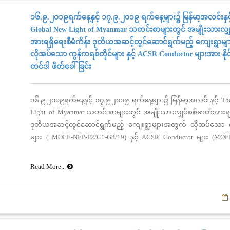
၁၆.၉.၂၀၁၉ရက်နေ့နှင့် ၁၇.၉.၂၀၁၉ ရက်နေ့များ၌ မြန်မာ့အလင်းနှင့
Global New Light of Myanmar သတင်းစာများတွင် အမျိုးသားလျှ
အားရရှိရေးစီမံကိန်း ဒုတိယအဆင့်တွင်ဆောင်ရွက်မည့် ကျေးရွာမ
လိုအပ်သော ကွန်ကရစ်တိုင်များ နှင့် ACSR Conductor များအား နိ
တင်ဒါ ဖိတ်ခေါ်ခြင်း
၁၆.၉.၂၀၁၉ရက်နေ့နှင့် ၁၇.၉.၂၀၁၉ ရက်နေ့များ၌ မြန်မာ့အလင်းနှင့် T
Light of Myanmar သတင်းစာများတွင် အမျိုးသားလျှပ်စစ်ဓာတ်အားရရှိ
ဒုတိယအဆင့်တွင်ဆောင်ရွက်မည့် ကျေးရွာများအတွက် လိုအပ်သော က
များ ( MOEE-NEP-P2/C1-G8/19) နှင့် ACSR Conductor များ (MOE
G4/19)တို့အား နိုင်ငံတကာတင်ဒါ (International Competitive Bidding) 
ဖြစ်ပါသည်။Credit#NEP
Read More...