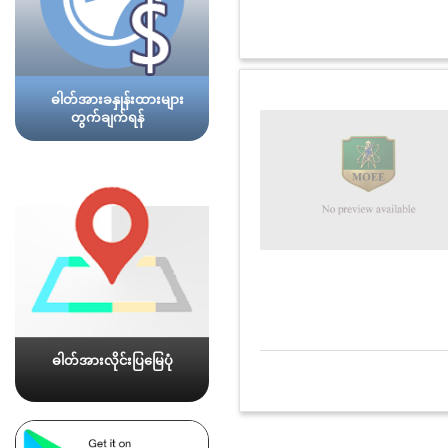
ဓါတ်အားခနှုန်းထားများ
တွက်ချက်ရန်
ဓါတ်အားလိုင်းပြမြေပုံ