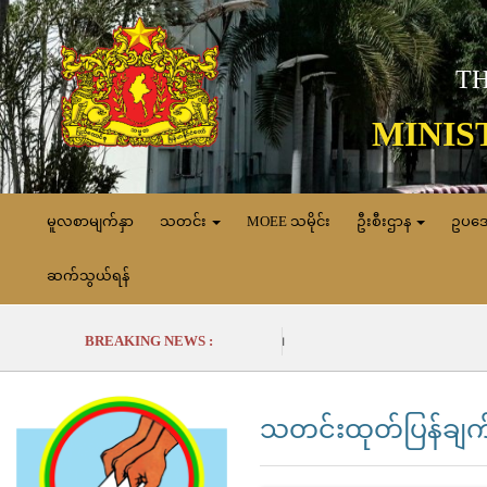
TH
MINIS
မူလစာမျက်နှာ
သတင်း
MOEE သမိုင်း
ဦးစီးဌာန
ဥပဒ
ဆက်သွယ်ရန်
BREAKING NEWS :
သတင်းထုတ်ပြန်ချက