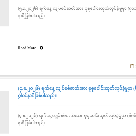
(၅.၈.၂၀၂၆) ရက်နေ့ လျှပ်စစ်ဓာတ်အား စုစုပေါင်းထုတ်လုပ်ခဲ့မှုမှာ (၇၀၁
နာရီဖြစ်ပါသည်။
Read More...
:
(၄.၈.၂၀၂၆) ရက်နေ့ လျှပ်စစ်ဓာတ်အား စုစုပေါင်းထုတ်လုပ်ခဲ့မှုမှာ
ဂ္ဂါဝပ်နာရီဖြစ်ပါသည်။
(၄.၈.၂၀၂၆) ရက်နေ့ လျှပ်စစ်ဓာတ်အား စုစုပေါင်းထုတ်လုပ်ခဲ့မှုမှာ (၆၈၆
နာရီဖြစ်ပါသည်။