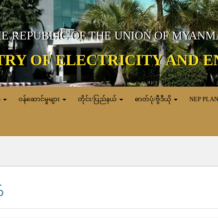
E REPUBLIC OF THE UNION OF MYAN
TRY OF ELECTRICITY AND 
ေ
ဝန်ဆောင်မှုများ
တိုင်း/ပြည်နယ်
ဓာတ်ပုံ/ဗွီဒီယို
NEP PLA
်