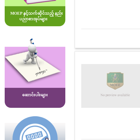
MOEP နှင့်သက်ဆိုင်သည့် နည်း
ပညာစာအုပ်များ
ဆောင်းပါးများ