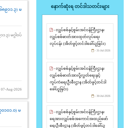
နောက်ဆုံးရ တင်ဒါသတင်းများ
 (၆၈၉၁၁.၃) မ
- လျှပ်စစ်နှင့်စွမ်းအင်ဝန်ကြီးဌာန၊
၁၁.၃) မဂ္ဂါဝပ်
လျှပ်စစ်ဓာတ်အားထုတ်လုပ်ရေး
လုပ်ငန်း (အိတ်ဖွင့်တင်ဒါခေါ်ယူခြင်း)
- 31-Jul-2026
- လျှပ်စစ်နှင့်စွမ်းအင်ဝန်ကြီးဌာန၊
လျှပ်စစ်ဓာတ်အားပို့လွှတ်ရေးနှင့်
ကွပ်ကဲရေးဦးစီးဌာန (အိတ်ဖွင့်တင်ဒါ
ခေါ်ယူခြင်း)
 07-Aug-2026
- 30-Jul-2026
 (၇၀၁၀၁.၀) မ
- လျှပ်စစ်နှင့်စွမ်းအင်ဝန်ကြီးဌာန၊
ရေအားလျှပ်စစ်အကောင်အထည်ဖော်
ရေးဦးစီးဌာန (အိတ်ဖွင့်တင်ဒါခေါ်ယူ