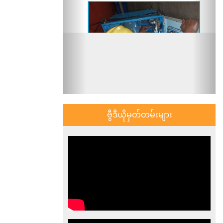
ဗွီဒီယိုမှတ်တမ်းများ