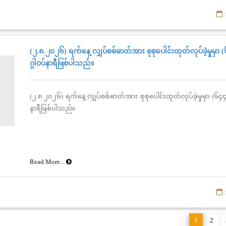
:
(၂.၈.၂၀၂၆) ရက်နေ့ လျှပ်စစ်ဓာတ်အား စုစုပေါင်းထုတ်လုပ်ခဲ့မှုမှာ
ဂ္ဂါဝပ်နာရီဖြစ်ပါသည်။
(၂.၈.၂၀၂၆) ရက်နေ့ လျှပ်စစ်ဓာတ်အား စုစုပေါင်းထုတ်လုပ်ခဲ့မှုမှာ (၆၄၄
နာရီဖြစ်ပါသည်။
Read More...
:
1
2