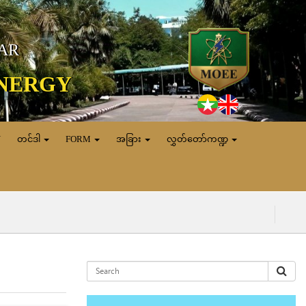
MAR
ENERGY
N
တင်ဒါ
FORM
အခြား
လွှတ်တော်ကဏ္ဍ
(၆.၈.၂၀၂၆) ရ