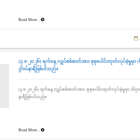
Read More...
:
(၃.၈.၂၀၂၆) ရက်နေ့ လျှပ်စစ်ဓာတ်အား စုစုပေါင်းထုတ်လုပ်ခဲ့မှုမှာ
ဂ္ဂါဝပ်နာရီဖြစ်ပါသည်။
(၃.၈.၂၀၂၆) ရက်နေ့ လျှပ်စစ်ဓာတ်အား စုစုပေါင်းထုတ်လုပ်ခဲ့မှုမှာ (၆၇၀
နာရီဖြစ်ပါသည်။
Read More...