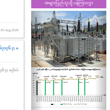
အများပြည်သူသို့ ပန်ကြားလွှာ
Previous
Nex
 05-Aug-2026
 (၆၇၀၄၆.၄) မ
၄၆.၄) မဂ္ဂါဝပ်