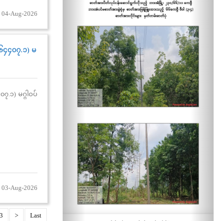
 04-Aug-2026
 (၆၄၄၀၇.၁) မ
၀၇.၁) မဂ္ဂါဝပ်
 03-Aug-2026
3
>
Last