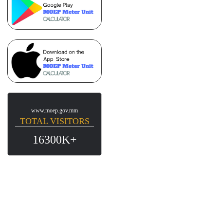
www.moep.gov.mm
TOTAL VISITORS
16300K+