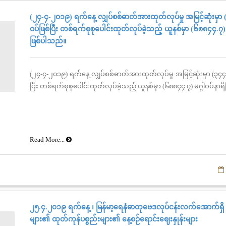
(၂၄-၄-၂၀၁၉) ရက်နေ့ လျှပ်စစ်ဓာတ်အားထုတ်လုပ်မှု အမြင့်ဆုံးမှာ (
ဝပ်ဖြစ်ပြီး တစ်ရက်စုစုပေါင်းထုတ်လုပ်ခဲ့သည့် ယူနစ်မှာ (၆၈၈၄၄.၇) 
ဖြစ်ပါသည်။
(၂၄-၄-၂၀၁၉) ရက်နေ့ လျှပ်စစ်ဓာတ်အားထုတ်လုပ်မှု အမြင့်ဆုံးမှာ (၃၄၄၄)
ပြီး တစ်ရက်စုစုပေါင်းထုတ်လုပ်ခဲ့သည့် ယူနစ်မှာ (၆၈၈၄၄.၇) မဂ္ဂါဝပ်နာ
Read More...
၂၅.၄.၂၀၁၉ ရက်နေ့ ၊ မြန်မာ့ရေနံဓာတုဗေဒလုပ်ငန်းလက်အောက်ရှိ 
များ၏ ထုတ်ကုန်ပစ္စည်းများ၏ နေ့စဉ်ရောင်းဈေးနှုန်းများ