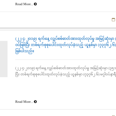
Read More...
(၂၂-၄-၂၀၁၉) ရက်နေ့ လျှပ်စစ်ဓာတ်အားထုတ်လုပ်မှု အမြင့်ဆုံးမှာ (
ဝပ်ဖြစ်ပြီး တစ်ရက်စုစုပေါင်းထုတ်လုပ်ခဲ့သည့် ယူနစ်မှာ (၇၃၇၆၂.၆) 
ဖြစ်ပါသည်။
(၂၂-၄-၂၀၁၉) ရက်နေ့ လျှပ်စစ်ဓာတ်အားထုတ်လုပ်မှု အမြင့်ဆုံးမှာ (၃၅၁၆)
ပြီး တစ်ရက်စုစုပေါင်းထုတ်လုပ်ခဲ့သည့် ယူနစ်မှာ (၇၃၇၆၂.၆) မဂ္ဂါဝပ်နာ
Read More...