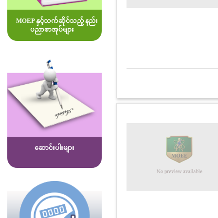
MOEP နှင့်သက်ဆိုင်သည့် နည်း
ပညာစာအုပ်များ
ဆောင်းပါးများ