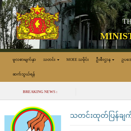
TH
MINIS
မူလစာမျက်နှာ
သတင်း
MOEE သမိုင်း
ဦးစီးဌာန
ဥပဒ
ဆက်သွယ်ရန်
BREAKING NEWS :
သတင်းထုတ်ပြန်ချက