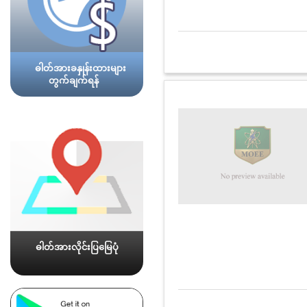
ဓါတ်အားခနှုန်းထားများ
တွက်ချက်ရန်
ဓါတ်အားလိုင်းပြမြေပုံ