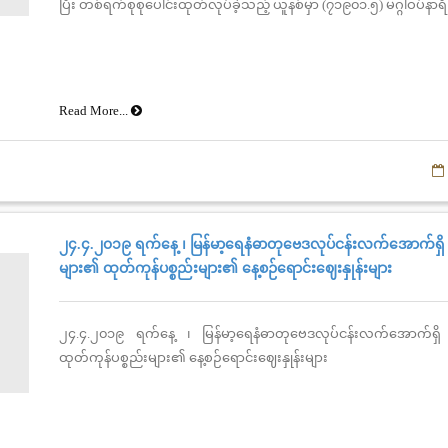
ပြီး တစ်ရက်စုစုပေါင်းထုတ်လုပ်ခဲ့သည့် ယူနစ်မှာ (၇၁၉၀၁.၅) မဂ္ဂါဝပ်နာ
Read More...
၂၄.၄.၂၀၁၉ ရက်နေ့ ၊ မြန်မာ့ရေနံဓာတုဗေဒလုပ်ငန်းလက်အောက်ရှိ 
များ၏ ထုတ်ကုန်ပစ္စည်းများ၏ နေ့စဉ်ရောင်းဈေးနှုန်းများ
၂၄.၄.၂၀၁၉ ရက်နေ့ ၊ မြန်မာ့ရေနံဓာတုဗေဒလုပ်ငန်းလက်အောက်ရှိ
ထုတ်ကုန်ပစ္စည်းများ၏ နေ့စဉ်ရောင်းဈေးနှုန်းများ