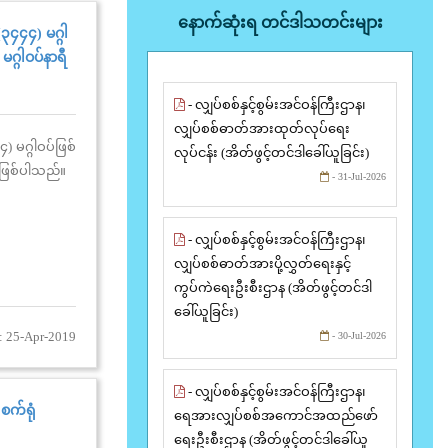
နောက်ဆုံးရ တင်ဒါသတင်းများ
၃၄၄၄) မဂ္ဂါ
မဂ္ဂါဝပ်နာရီ
- လျှပ်စစ်နှင့်စွမ်းအင်ဝန်ကြီးဌာန၊
လျှပ်စစ်ဓာတ်အားထုတ်လုပ်ရေး
 မဂ္ဂါဝပ်ဖြစ်
လုပ်ငန်း (အိတ်ဖွင့်တင်ဒါခေါ်ယူခြင်း)
ရီဖြစ်ပါသည်။
- 31-Jul-2026
- လျှပ်စစ်နှင့်စွမ်းအင်ဝန်ကြီးဌာန၊
လျှပ်စစ်ဓာတ်အားပို့လွှတ်ရေးနှင့်
ကွပ်ကဲရေးဦးစီးဌာန (အိတ်ဖွင့်တင်ဒါ
ခေါ်ယူခြင်း)
: 25-Apr-2019
- 30-Jul-2026
- လျှပ်စစ်နှင့်စွမ်းအင်ဝန်ကြီးဌာန၊
စက်ရုံ
ရေအားလျှပ်စစ်အကောင်အထည်ဖော်
ရေးဦးစီးဌာန (အိတ်ဖွင့်တင်ဒါခေါ်ယူ