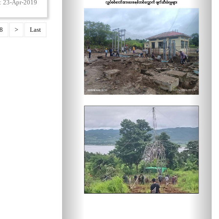
: 23-Apr-2019
8
>
Last