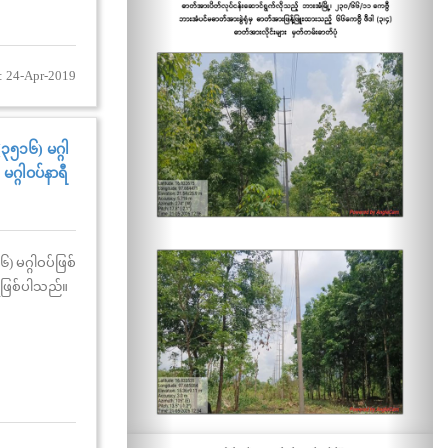
: 24-Apr-2019
၃၅၁၆) မဂ္ဂါ
မဂ္ဂါဝပ်နာရီ
 မဂ္ဂါဝပ်ဖြစ်
ရီဖြစ်ပါသည်။