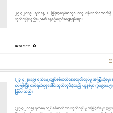
၂၅.၄.၂၀၁၉ ရက်နေ့ ၊ မြန်မာ့ရေနံဓာတုဗေဒလုပ်ငန်းလက်အောက်ရှိ
ထုတ်ကုန်ပစ္စည်းများ၏ နေ့စဉ်ရောင်းဈေးနှုန်းများ
Read More...
(၂၃-၄-၂၀၁၉) ရက်နေ့ လျှပ်စစ်ဓာတ်အားထုတ်လုပ်မှု အမြင့်ဆုံးမှာ (
ဝပ်ဖြစ်ပြီး တစ်ရက်စုစုပေါင်းထုတ်လုပ်ခဲ့သည့် ယူနစ်မှာ (၇၁၉၀၁.၅) 
ဖြစ်ပါသည်။
(၂၃-၄-၂၀၁၉) ရက်နေ့ လျှပ်စစ်ဓာတ်အားထုတ်လုပ်မှု အမြင့်ဆုံးမှာ (၃၄၁၀)