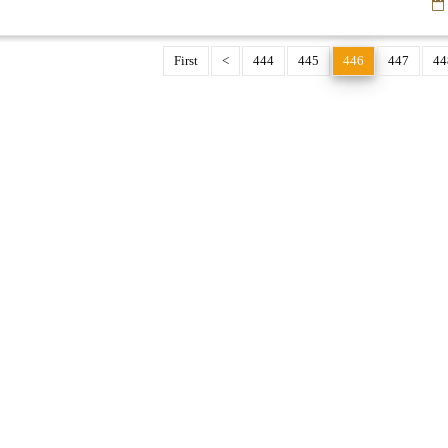
First
<
444
445
446
447
44