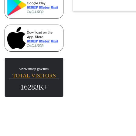
www.moep.gov.mm
TOTAL VISITORS
16283K+