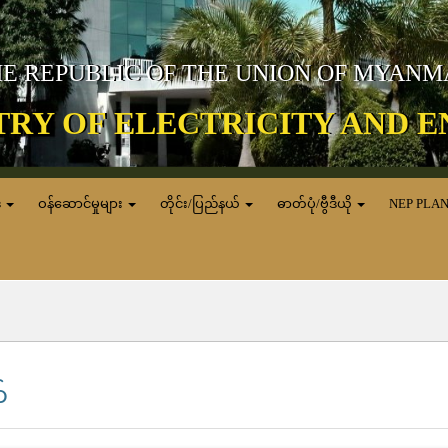
E REPUBLIC OF THE UNION OF MYAN
TRY OF ELECTRICITY AND 
ေ
ဝန်ဆောင်မှုများ
တိုင်း/ပြည်နယ်
ဓာတ်ပုံ/ဗွီဒီယို
NEP PLA
်