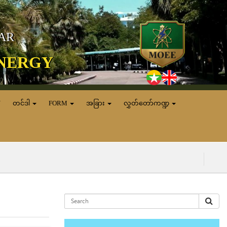
MAR
ENERGY
N
တင်ဒါ
FORM
အခြား
လွှတ်တော်ကဏ္ဍ
(၅.၈.၂၀၂၆) ရက