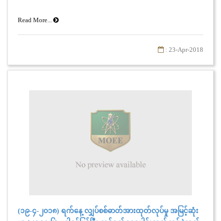
Read More...
: 23-Apr-2018
(၁၉-၄-၂၀၁၈) ရက်နေ့ လျှပ်စစ်ဓာတ်အားထုတ်လုပ်မှု အမြင့်ဆုံး