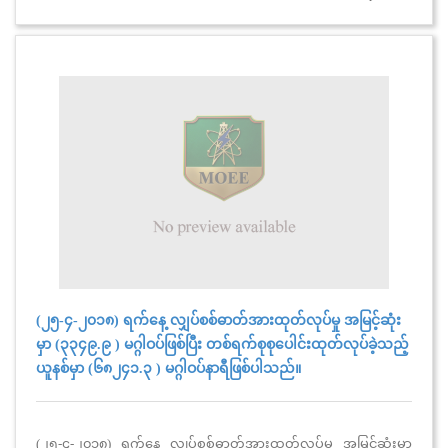
(၂၅-၄-၂၀၁၈) ရက်နေ့ လျှပ်စစ်ဓာတ်အားထုတ်လုပ်မှု အမြင့်ဆုံး
မှာ (၃၃၄၉.၉ ) မဂ္ဂါဝပ်ဖြစ်ပြီး တစ်ရက်စုစုပေါင်းထုတ်လုပ်ခဲ့သည့်
ယူနစ်မှာ (၆၈၂၄၁.၃ ) မဂ္ဂါဝပ်နာရီဖြစ်ပါသည်။
(၂၅-၄-၂၀၁၈) ရက်နေ့ လျှပ်စစ်ဓာတ်အားထုတ်လုပ်မှု အမြင့်ဆုံးမှာ