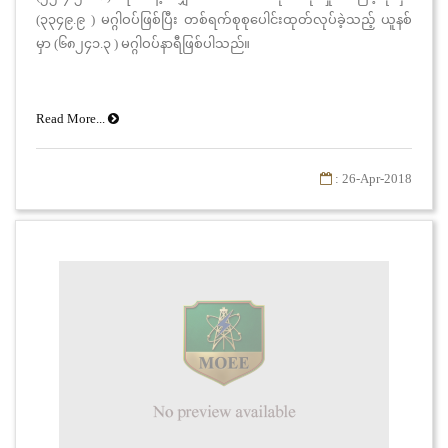
(၃၃၄၉.၉ ) မဂ္ဂါဝပ်ဖြစ်ပြီး တစ်ရက်စုစုပေါင်းထုတ်လုပ်ခဲ့သည့် ယူနစ်
မှာ (၆၈၂၄၁.၃ ) မဂ္ဂါဝပ်နာရီဖြစ်ပါသည်။
Read More...
: 26-Apr-2018