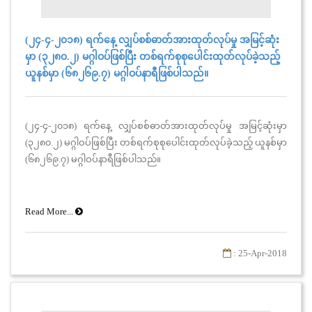
(၂၄-၄-၂၀၁၈) ရက်နေ့ လျှပ်စစ်ဓာတ်အားထုတ်လုပ်မှု အမြင့်ဆုံး
မှာ (၃၂၈၀.၂) မဂ္ဂါဝပ်ဖြစ်ပြီး တစ်ရက်စုစုပေါင်းထုတ်လုပ်ခဲ့သည့်
ယူနစ်မှာ (၆၈၂၆၉.၇) မဂ္ဂါဝပ်နာရီဖြစ်ပါသည်။
(၂၄-၄-၂၀၁၈) ရက်နေ့ လျှပ်စစ်ဓာတ်အားထုတ်လုပ်မှု အမြင့်ဆုံးမှာ
(၃၂၈၀.၂) မဂ္ဂါဝပ်ဖြစ်ပြီး တစ်ရက်စုစုပေါင်းထုတ်လုပ်ခဲ့သည့် ယူနစ်မှာ
(၆၈၂၆၉.၇) မဂ္ဂါဝပ်နာရီဖြစ်ပါသည်။
Read More...
: 25-Apr-2018