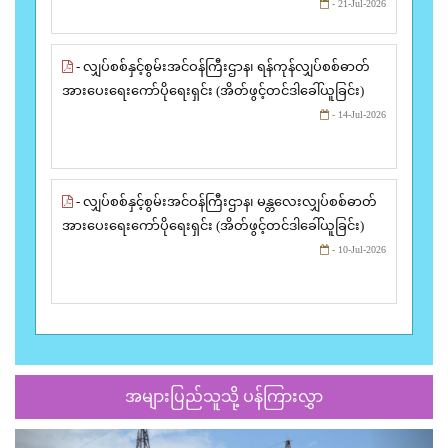
- 21-Jul-2026
- လျှပ်စစ်နှင့်စွမ်းအင်ဝန်ကြီးဌာန၊ ရန်ကုန်လျှပ်စစ်ဓာတ်
အားပေးရေးကော်ပိုရေးရှင်း (အိတ်ဖွင့်တင်ဒါခေါ်ယူခြင်း)
- 14-Jul-2026
- လျှပ်စစ်နှင့်စွမ်းအင်ဝန်ကြီးဌာန၊ မန္တလေးလျှပ်စစ်ဓာတ်
အားပေးရေးကော်ပိုရေးရှင်း (အိတ်ဖွင့်တင်ဒါခေါ်ယူခြင်း)
- 10-Jul-2026
အများပြည်သူသို့ ပန်ကြားလွှာ
Previous
Next