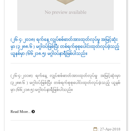
(၂၆-၄-၂၀၁၈) ရက်နေ့ လျှပ်စစ်ဓာတ်အားထုတ်လုပ်မှု အမြင့်ဆုံး
မှာ (၃၂၈၈.၆ ) မဂ္ဂါဝပ်ဖြစ်ပြီး တစ်ရက်စုစုပေါင်းထုတ်လုပ်ခဲ့သည့်
ယူနစ်မှာ (၆၆၂၁၈.၅) မဂ္ဂါဝပ်နာရီဖြစ်ပါသည်။
(၂၆-၄-၂၀၁၈) ရက်နေ့ လျှပ်စစ်ဓာတ်အားထုတ်လုပ်မှု အမြင့်ဆုံးမှာ
(၃၂၈၈.၆ ) မဂ္ဂါဝပ်ဖြစ်ပြီး တစ်ရက်စုစုပေါင်းထုတ်လုပ်ခဲ့သည့် ယူနစ်
မှာ (၆၆၂၁၈.၅) မဂ္ဂါဝပ်နာရီဖြစ်ပါသည်။
Read More...
: 27-Apr-2018