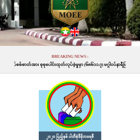
BREAKING NEWS :
ါင်းထုတ်လုပ်ခဲ့မှုမှာ (၆၈၆၁၁.၇) မဂ္ဂါဝပ်နာရီဖြစ်ပါသည်။