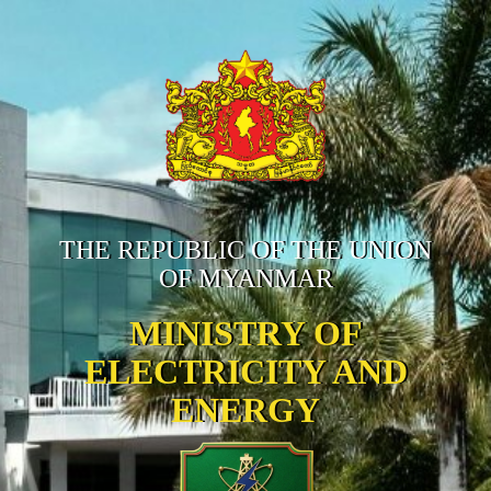
THE REPUBLIC OF THE UNION
OF MYANMAR
MINISTRY OF
ELECTRICITY AND
ENERGY