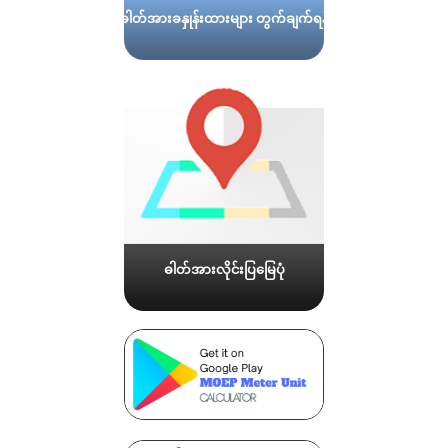
ဓါတ်အားခနှုန်းထားများ တွက်ချက်ရန်
ဓါတ်အားလိုင်းပြမြေပုံ