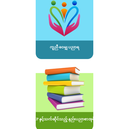
ကူညီ ဝေမျှ ပညာရ
MOEP နှင့်သက်ဆိုင်သည့် နည်းပညာစာအုပ်များ