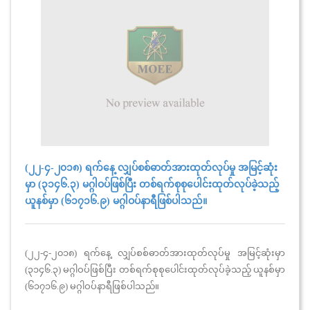
(၂၂-၄-၂၀၁၈) ရက်နေ့ လျှပ်စစ်ဓာတ်အားထုတ်လုပ်မှု အမြင့်ဆုံး
မှာ (၃၁၄၆.၃) မဂ္ဂါဝပ်ဖြစ်ပြီး တစ်ရက်စုစုပေါင်းထုတ်လုပ်ခဲ့သည့်
ယူနစ်မှာ (၆၁၇၁၆.၉) မဂ္ဂါဝပ်နာရီဖြစ်ပါသည်။
(၂၂-၄-၂၀၁၈) ရက်နေ့ လျှပ်စစ်ဓာတ်အားထုတ်လုပ်မှု အမြင့်ဆုံးမှာ
(၃၁၄၆.၃) မဂ္ဂါဝပ်ဖြစ်ပြီး တစ်ရက်စုစုပေါင်းထုတ်လုပ်ခဲ့သည့် ယူနစ်မှာ
(၆၁၇၁၆.၉) မဂ္ဂါဝပ်နာရီဖြစ်ပါသည်။