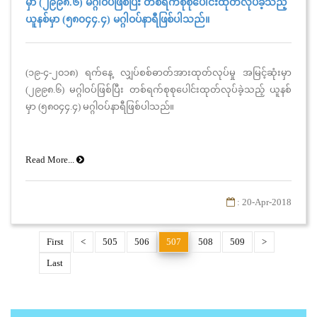
မှာ (၂၉၉၈.၆) မဂ္ဂါဝပ်ဖြစ်ပြီး တစ်ရက်စုစုပေါင်းထုတ်လုပ်ခဲ့သည့်
ယူနစ်မှာ (၅၈၀၄၄.၄) မဂ္ဂါဝပ်နာရီဖြစ်ပါသည်။
(၁၉-၄-၂၀၁၈) ရက်နေ့ လျှပ်စစ်ဓာတ်အားထုတ်လုပ်မှု အမြင့်ဆုံးမှာ
(၂၉၉၈.၆) မဂ္ဂါဝပ်ဖြစ်ပြီး တစ်ရက်စုစုပေါင်းထုတ်လုပ်ခဲ့သည့် ယူနစ်
မှာ (၅၈၀၄၄.၄) မဂ္ဂါဝပ်နာရီဖြစ်ပါသည်။
Read More...
: 20-Apr-2018
First
<
505
506
507
508
509
>
Last