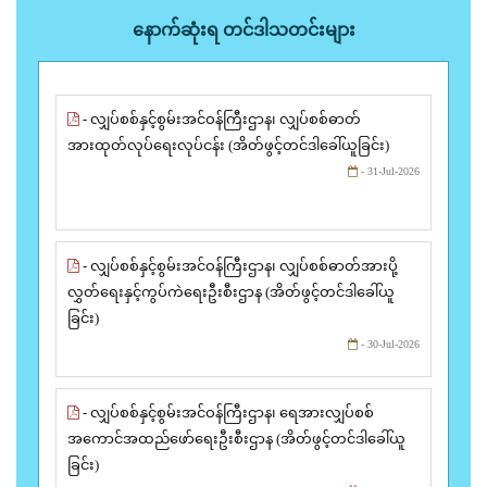
နောက်ဆုံးရ တင်ဒါသတင်းများ
- လျှပ်စစ်နှင့်စွမ်းအင်ဝန်ကြီးဌာန၊ လျှပ်စစ်ဓာတ်
အားထုတ်လုပ်ရေးလုပ်ငန်း (အိတ်ဖွင့်တင်ဒါခေါ်ယူခြင်း)
- 31-Jul-2026
- လျှပ်စစ်နှင့်စွမ်းအင်ဝန်ကြီးဌာန၊ လျှပ်စစ်ဓာတ်အားပို့
လွှတ်ရေးနှင့်ကွပ်ကဲရေးဦးစီးဌာန (အိတ်ဖွင့်တင်ဒါခေါ်ယူ
ခြင်း)
- 30-Jul-2026
- လျှပ်စစ်နှင့်စွမ်းအင်ဝန်ကြီးဌာန၊ ရေအားလျှပ်စစ်
အကောင်အထည်ဖော်ရေးဦးစီးဌာန (အိတ်ဖွင့်တင်ဒါခေါ်ယူ
ခြင်း)