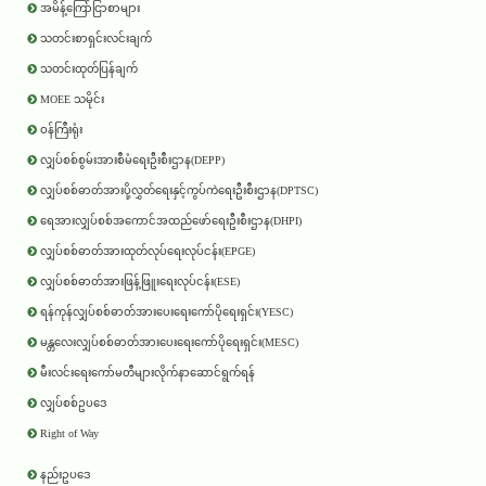
အမိန့်ကြော်ငြာစာများ
သတင်းစာရှင်းလင်းချက်
သတင်းထုတ်ပြန်ချက်
MOEE သမိုင်း
ဝန်ကြီးရုံး
လျှပ်စစ်စွမ်းအားစီမံရေးဦးစီးဌာန(DEPP)
လျှပ်စစ်ဓာတ်အားပို့လွှတ်ရေးနှင့်ကွပ်ကဲရေးဦးစီးဌာန(DPTSC)
ရေအားလျှပ်စစ်အကောင်အထည်ဖော်ရေးဦးစီးဌာန(DHPI)
လျှပ်စစ်ဓာတ်အားထုတ်လုပ်ရေးလုပ်ငန်း(EPGE)
လျှပ်စစ်ဓာတ်အားဖြန့်ဖြူးရေးလုပ်ငန်း(ESE)
ရန်ကုန်လျှပ်စစ်ဓာတ်အားပေးရေးကော်ပိုရေးရှင်း(YESC)
မန္တလေးလျှပ်စစ်ဓာတ်အားပေးရေးကော်ပိုရေးရှင်း(MESC)
မီးလင်းရေးကော်မတီများလိုက်နာဆောင်ရွက်ရန်
လျှပ်စစ်ဥပဒေ
Right of Way
နည်းဥပဒေ