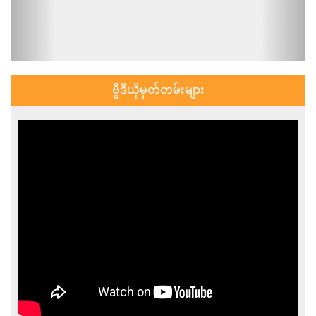
ဗွီဒီယိုမှတ်တမ်းများ