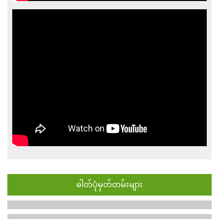
ဓါတ်ပုံမှတ်တမ်းများ