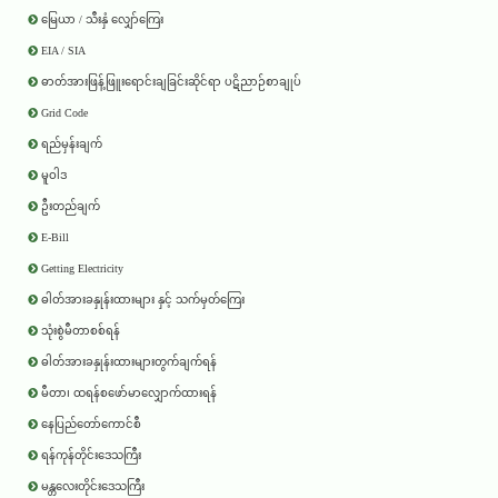
မြေယာ / သီးနှံ လျှော်ကြေး
EIA / SIA
ဓာတ်အားဖြန့်ဖြူးရောင်းချခြင်းဆိုင်ရာ ပဋိညာဉ်စာချုပ်
Grid Code
ရည်မှန်းချက်
မူဝါဒ
ဦးတည်ချက်
E-Bill
Getting Electricity
ဓါတ်အားခနှုန်းထားများ နှင့် သက်မှတ်ကြေး
သုံးစွဲမီတာစစ်ရန်
ဓါတ်အားခနှုန်းထားများတွက်ချက်ရန်
မီတာ၊ ထရန်စဖော်မာလျှောက်ထားရန်
နေပြည်တော်ကောင်စီ
ရန်ကုန်တိုင်းဒေသကြီး
မန္တလေးတိုင်းဒေသကြီး