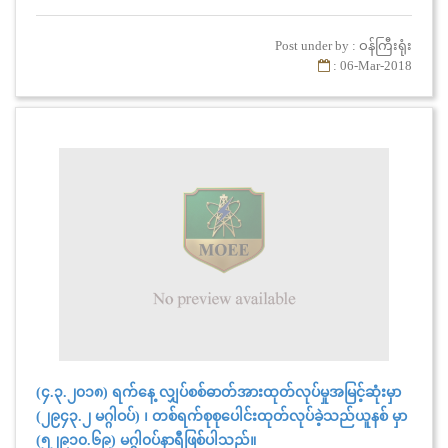
Post under by : ဝန်ကြီးရုံး
: 06-Mar-2018
(၄.၃.၂၀၁၈) ရက်နေ့ လျှပ်စစ်ဓာတ်အားထုတ်လုပ်မှုအမြင့်ဆုံးမှာ
(၂၉၄၃.၂ မဂ္ဂါဝပ်) ၊ တစ်ရက်စုစုပေါင်းထုတ်လုပ်ခဲ့သည်ယူနစ် မှာ
(၅၂၉၁၀.၆၉) မဂ္ဂါ၀ပ်နာရီဖြစ်ပါသည်။