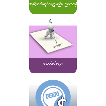
MOEP နှင့်သက်ဆိုင်သည့် နည်းပညာစာအုပ်များ
ဆောင်းပါးများ