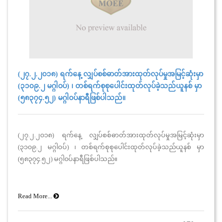
(၂၇.၂.၂၀၁၈) ရက်နေ့ လျှပ်စစ်ဓာတ်အားထုတ်လုပ်မှုအမြင့်ဆုံးမှာ
(၃၁၀၉.၂ မဂ္ဂါဝပ်) ၊ တစ်ရက်စုစုပေါင်းထုတ်လုပ်ခဲ့သည်ယူနစ် မှာ
(၅၈၃၇၄.၅၂) မဂ္ဂါ၀ပ်နာရီဖြစ်ပါသည်။
(၂၇.၂.၂၀၁၈) ရက်နေ့ လျှပ်စစ်ဓာတ်အားထုတ်လုပ်မှုအမြင့်ဆုံးမှာ
(၃၁၀၉.၂ မဂ္ဂါဝပ်) ၊ တစ်ရက်စုစုပေါင်းထုတ်လုပ်ခဲ့သည်ယူနစ် မှာ
(၅၈၃၇၄.၅၂) မဂ္ဂါ၀ပ်နာရီဖြစ်ပါသည်။
Read More...