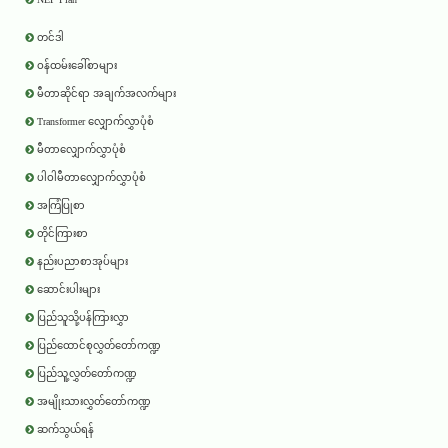
တင်ဒါ
ဝန်ထမ်းခေါ်စာများ
မီတာဆိုင်ရာ အချက်အလက်များ
Transformer လျှောက်လွှာပုံစံ
မီတာလျှောက်လွှာပုံစံ
ပါဝါမီတာလျှောက်လွှာပုံစံ
အကြံပြုစာ
တိုင်ကြားစာ
နည်းပညာစာအုပ်များ
ဆောင်းပါးများ
ပြည်သူသို့ပန်ကြားလွှာ
ပြည်ထောင်စုလွှတ်တော်ကဏ္ဍ
ပြည်သူ့လွှတ်တော်ကဏ္ဍ
အမျိုးသားလွှတ်တော်ကဏ္ဍ
ဆက်သွယ်ရန်