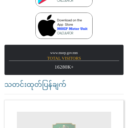
www.moep.gov.mm
TOTAL VISITORS
16280K+
သတင်းထုတ်ပြန်ချက်