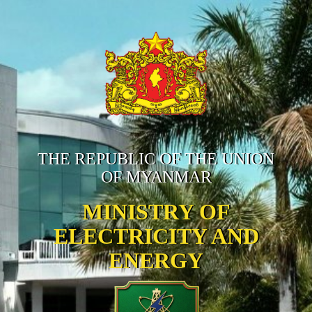
THE REPUBLIC OF THE UNION
OF MYANMAR
MINISTRY OF
ELECTRICITY AND
ENERGY