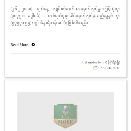
(၂၆.၂.၂၀၁၈) ရက်နေ့ လျှပ်စစ်ဓာတ်အားထုတ်လုပ်မှုအမြင့်ဆုံးမှာ
(၃၀၇၉.၈ မဂ္ဂါဝပ်) ၊ တစ်ရက်စုစုပေါင်းထုတ်လုပ်ခဲ့သည်ယူနစ် မှာ
(၅၇၅၇၁.၅၅) မဂ္ဂါ၀ပ်နာရီသန်းပေါင်း ဖြစ်ပါသည်။
Read More...
Post under by : ဝန်ကြီးရုံး
: 27-Feb-2018