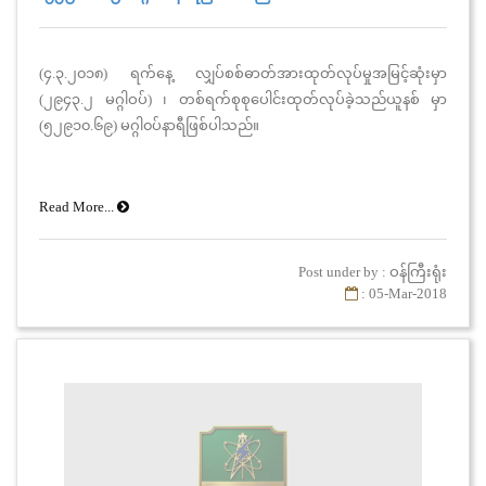
(၄.၃.၂၀၁၈) ရက်နေ့ လျှပ်စစ်ဓာတ်အားထုတ်လုပ်မှုအမြင့်ဆုံးမှာ
(၂၉၄၃.၂ မဂ္ဂါဝပ်) ၊ တစ်ရက်စုစုပေါင်းထုတ်လုပ်ခဲ့သည်ယူနစ် မှာ
(၅၂၉၁၀.၆၉) မဂ္ဂါ၀ပ်နာရီဖြစ်ပါသည်။
Read More...
Post under by : ဝန်ကြီးရုံး
: 05-Mar-2018