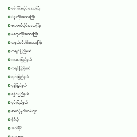
စစ်ကိုင်းတိုင်းဒေသကြီး
ပဲခူးတိုင်းဒေသကြီး
ဧရာ၀တီတိုင်းဒေသကြီး
မကွေးတိုင်းဒေသကြီး
တနင်္သာရီတိုင်းဒေသကြီး
ကချင်ပြည်နယ်
ကယားပြည်နယ်
ကရင်ပြည်နယ်
ချင်းပြည်နယ်
မွန်ပြည်နယ်
ရခိုင်ပြည်နယ်
ရှမ်းပြည်နယ်
ဓာတ်ပုံမှတ်တမ်းလွှာ
ဗွီဒီယို
အသံဖိုင်
NEP Plan