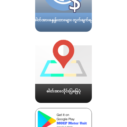
ဓါတ်အားခနှုန်းထားများ တွက်ချက်ရန်
ဓါတ်အားလိုင်းပြမြေပုံ