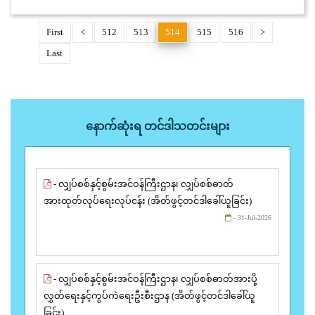
First
<
512
513
514
515
516
>
Last
နောက်ဆုံးရ တင်ဒါသတင်းများ
- လျှပ်စစ်နှင့်စွမ်းအင်ဝန်ကြီးဌာန၊ လျှပ်စစ်ဓာတ်
အားထုတ်လုပ်ရေးလုပ်ငန်း (အိတ်ဖွင့်တင်ဒါခေါ်ယူခြင်း)
- 31-Jul-2026
- လျှပ်စစ်နှင့်စွမ်းအင်ဝန်ကြီးဌာန၊ လျှပ်စစ်ဓာတ်အားပို့
လွှတ်ရေးနှင့်ကွပ်ကဲရေးဦးစီးဌာန (အိတ်ဖွင့်တင်ဒါခေါ်ယူ
ခြင်း)