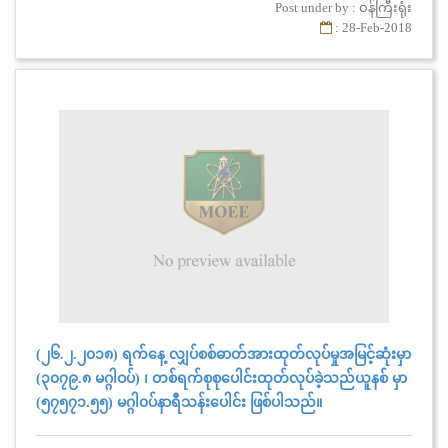
Post under by : ဝန်ကြီးရုံး
: 28-Feb-2018
(၂၆.၂.၂၀၁၈) ရက်နေ့ လျှပ်စစ်ဓာတ်အားထုတ်လုပ်မှုအမြင့်ဆုံးမှာ
(၃၀၇၉.၈ မဂ္ဂါဝပ်) ၊ တစ်ရက်စုစုပေါင်းထုတ်လုပ်ခဲ့သည်ယူနစ် မှာ
(၅၇၅၇၁.၅၅) မဂ္ဂါ၀ပ်နာရီသန်းပေါင်း ဖြစ်ပါသည်။