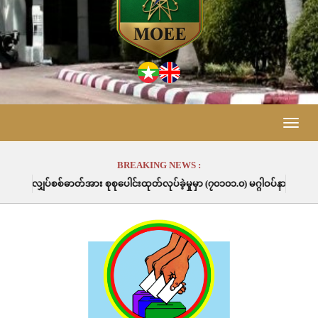
Toggle
naviga
BREAKING NEWS :
း စုစုပေါင်းထုတ်လုပ်ခဲ့မှုမှာ (၇၀၁၀၁.၀) မဂ္ဂါဝပ်နာရီဖြစ်ပါသည်။