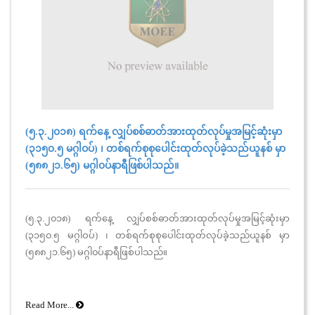
(၅.၃.၂၀၁၈) ရက်နေ့ လျှပ်စစ်ဓာတ်အားထုတ်လုပ်မှုအမြင့်ဆုံးမှာ
(၃၁၅၀.၅ မဂ္ဂါဝပ်) ၊ တစ်ရက်စုစုပေါင်းထုတ်လုပ်ခဲ့သည်ယူနစ် မှာ
(၅၈၈၂၁.၆၅) မဂ္ဂါ၀ပ်နာရီဖြစ်ပါသည်။
(၅.၃.၂၀၁၈) ရက်နေ့ လျှပ်စစ်ဓာတ်အားထုတ်လုပ်မှုအမြင့်ဆုံးမှာ
(၃၁၅၀.၅ မဂ္ဂါဝပ်) ၊ တစ်ရက်စုစုပေါင်းထုတ်လုပ်ခဲ့သည်ယူနစ် မှာ
(၅၈၈၂၁.၆၅) မဂ္ဂါ၀ပ်နာရီဖြစ်ပါသည်။
Read More...