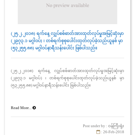
(၂၅.၂.၂၀၁၈) ရက်နေ့ လျှပ်စစ်ဓာတ်အားထုတ်လုပ်မှုအမြင့်ဆုံးမှာ
(၂၉၇၃.၁ မဂ္ဂါဝပ်) ၊ တစ်ရက်စုစုပေါင်းထုတ်လုပ်ခဲ့သည်ယူနစ် မှာ
(၅၃၂၅၅.၈၈) မဂ္ဂါ၀ပ်နာရီသန်းပေါင်း ဖြစ်ပါသည်။
(၂၅.၂.၂၀၁၈) ရက်နေ့ လျှပ်စစ်ဓာတ်အားထုတ်လုပ်မှုအမြင့်ဆုံးမှာ
(၂၉၇၃.၁ မဂ္ဂါဝပ်) ၊ တစ်ရက်စုစုပေါင်းထုတ်လုပ်ခဲ့သည်ယူနစ် မှာ
(၅၃၂၅၅.၈၈) မဂ္ဂါ၀ပ်နာရီသန်းပေါင်း ဖြစ်ပါသည်။
Read More...
Post under by : ဝန်ကြီးရုံး
: 26-Feb-2018