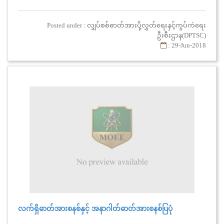
နေ့တွင် လှိုင်သာယာ-ကျိုက်လတ်ဓာတ်အား လိုင်းမှတဆင့် ကျိုက်
လတ်ဓာတ်အားခွဲရုံသို့ ဓာတ်အားပို့လွှတ်ပြီး ကျိုက်လတ်ဓာတ်အားခွဲ
Posted under : လျှပ်စစ်ဓာတ်အားပို့လွှတ်ရေးနှင့်ကွပ်ကဲရေး
ရုံ၏ ၂၃၀/၆၆/ ၁၁ကေဗွီ၊ (၁၀၀) အမ်ဗွီအေ ထရန်စဖော်မာအား
ဦးစီးဌာန(DPTSC)
ဓာတ်အားစတင်ပို့လွှတ်ခဲ့ပါသည်။
: 29-Jun-2018
လက်ရှိဓာတ်အားစနစ်နှင့် အနာဂါတ်ဓာတ်အားစနစ်ပြပုံ