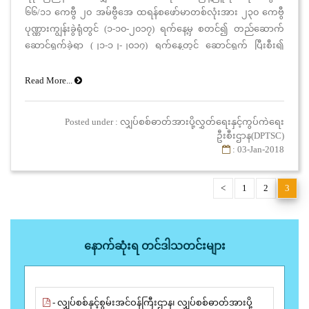
၆၆/၁၁ ကေဗွီ ၂၀ အမ်ဗွီအေ ထရန်စဖော်မာတစ်လုံးအား ၂၃၀ ကေဗွီ
ပုဏ္ဏားကျွန်းခွဲရုံတွင် (၁-၁၀-၂၀၁၇) ရက်နေ့မှ စတင်၍ တည်ဆောက်
ဆောင်ရွက်ခဲ့ရာ (၂၁-၁၂-၂၀၁၇) ရက်နေ့တွင် ဆောင်ရွက် ပြီးစီး၍
အဆိုပါနေ့ (၁၂ : ၀၄) နာရီ အချိန်တွင် ဓာတ်အားပို့လွှတ်ခဲ့ပြီးဖြစ်
ပါသည်။
Read More...
Posted under : လျှပ်စစ်ဓာတ်အားပို့လွှတ်ရေးနှင့်ကွပ်ကဲရေး
ဦးစီးဌာန(DPTSC)
: 03-Jan-2018
<
1
2
3
နောက်ဆုံးရ တင်ဒါသတင်းများ
- လျှပ်စစ်နှင့်စွမ်းအင်ဝန်ကြီးဌာန၊ လျှပ်စစ်ဓာတ်အားပို့