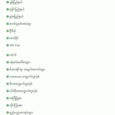
မွန်ပြည်နယ်
ရခိုင်ပြည်နယ်
ရှမ်းပြည်နယ်
ဓာတ်ပုံမှတ်တမ်းလွှာ
ဗွီဒီယို
အသံဖိုင်
NEP Plan
တင်ဒါ
ဝန်ထမ်းခေါ်စာများ
မီတာဆိုင်ရာ အချက်အလက်များ
Transformer လျှောက်လွှာပုံစံ
မီတာလျှောက်လွှာပုံစံ
ပါဝါမီတာလျှောက်လွှာပုံစံ
အကြံပြုစာ
တိုင်ကြားစာ
နည်းပညာစာအုပ်များ