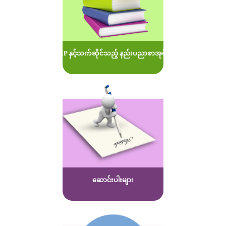
MOEP နှင့်သက်ဆိုင်သည့် နည်းပညာစာအုပ်များ
ဆောင်းပါးများ