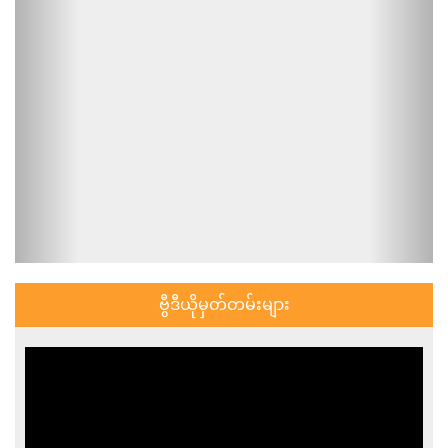
ဗွီဒီယိုမှတ်တမ်းများ