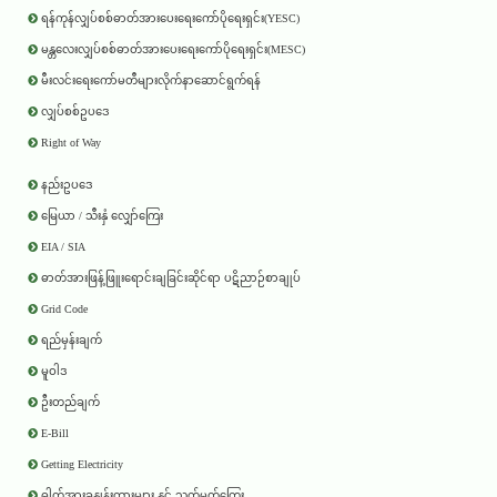
ရန်ကုန်လျှပ်စစ်ဓာတ်အားပေးရေးကော်ပိုရေးရှင်း(YESC)
မန္တလေးလျှပ်စစ်ဓာတ်အားပေးရေးကော်ပိုရေးရှင်း(MESC)
မီးလင်းရေးကော်မတီများလိုက်နာဆောင်ရွက်ရန်
လျှပ်စစ်ဥပဒေ
Right of Way
နည်းဥပဒေ
မြေယာ / သီးနှံ လျှော်ကြေး
EIA / SIA
ဓာတ်အားဖြန့်ဖြူးရောင်းချခြင်းဆိုင်ရာ ပဋိညာဉ်စာချုပ်
Grid Code
ရည်မှန်းချက်
မူဝါဒ
ဦးတည်ချက်
E-Bill
Getting Electricity
ဓါတ်အားခနှုန်းထားများ နှင့် သက်မှတ်ကြေး