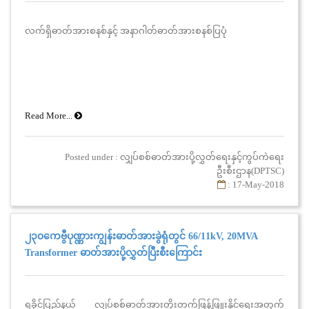
လက်ရှိဓာတ်အားစနစ်နှင့် အနာဂါတ်ဓာတ်အားစနစ်ပြပုံ
Read More...
Posted under : လျှပ်စစ်ဓာတ်အားပို့လွှတ်ရေးနှင့်ကွပ်ကဲရေး
ဦးစီးဌာန(DPTSC)
: 17-May-2018
၂၃၀ကေဗွီပုဏ္ဏားကျွန်းဓာတ်အားခွဲရုံတွင် 66/11kV, 20MVA
Transformer ဓာတ်အားပို့လွှတ်ပြီးစီးကြောင်း
ရခိုင်ပြည်နယ် လျှပ်စစ်ဓာတ်အားတိုးတက်ဖြန့်ဖြူးနိုင်ရေးအတွက်