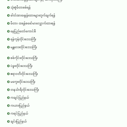
သုံးစွဲမီတာစစ်ရန်
ဓါတ်အားခနှုန်းထားများတွက်ချက်ရန်
မီတာ၊ ထရန်စဖော်မာလျှောက်ထားရန်
နေပြည်တော်ကောင်စီ
ရန်ကုန်တိုင်းဒေသကြီး
မန္တလေးတိုင်းဒေသကြီး
စစ်ကိုင်းတိုင်းဒေသကြီး
ပဲခူးတိုင်းဒေသကြီး
ဧရာ၀တီတိုင်းဒေသကြီး
မကွေးတိုင်းဒေသကြီး
တနင်္သာရီတိုင်းဒေသကြီး
ကချင်ပြည်နယ်
ကယားပြည်နယ်
ကရင်ပြည်နယ်
ချင်းပြည်နယ်