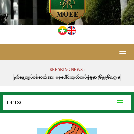
Toggle
naviga
BREAKING NEWS :
စစ်ဓာတ်အား စုစုပေါင်းထုတ်လုပ်ခဲ့မှုမှာ (၆၉၉၆၈.၇) မဂ္ဂါဝပ်နာရီဖြစ်ပါသည်။
DPTSC
Toggle
navigati