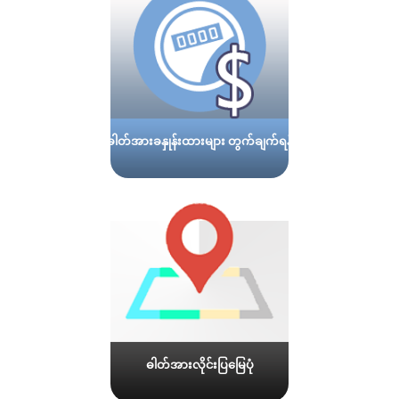
ဓါတ်အားခနှုန်းထားများ တွက်ချက်ရန်
ဓါတ်အားလိုင်းပြမြေပုံ