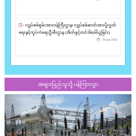
- လျှပ်စစ်စွမ်းအားဝန်ကြီးဌာန၊ လျှပ်စစ်ဓာတ်အားပို့လွှတ်
ရေးနှင့်ကွပ်ကဲရေးဦးစီးဌာန (အိတ်ဖွင့်တင်ဒါခေါ်ယူခြင်း)
- 29-Jan-2026
အများပြည်သူသို့ ပန်ကြားလွှာ
Previous
Next