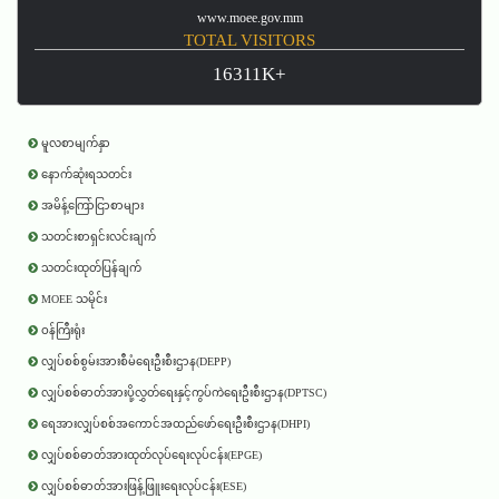
www.moee.gov.mm
TOTAL VISITORS
16311K+
မူလစာမျက်နှာ
နောက်ဆုံးရသတင်း
အမိန့်ကြော်ငြာစာများ
သတင်းစာရှင်းလင်းချက်
သတင်းထုတ်ပြန်ချက်
MOEE သမိုင်း
ဝန်ကြီးရုံး
လျှပ်စစ်စွမ်းအားစီမံရေးဦးစီးဌာန(DEPP)
လျှပ်စစ်ဓာတ်အားပို့လွှတ်ရေးနှင့်ကွပ်ကဲရေးဦးစီးဌာန(DPTSC)
ရေအားလျှပ်စစ်အကောင်အထည်ဖော်ရေးဦးစီးဌာန(DHPI)
လျှပ်စစ်ဓာတ်အားထုတ်လုပ်ရေးလုပ်ငန်း(EPGE)
လျှပ်စစ်ဓာတ်အားဖြန့်ဖြူးရေးလုပ်ငန်း(ESE)