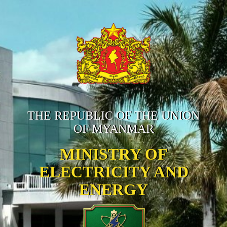
THE REPUBLIC OF THE UNION
OF MYANMAR
MINISTRY OF
ELECTRICITY AND
ENERGY