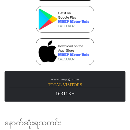
www.moep.gov.mm
TOTAL VISITORS
16311K+
နောက်ဆုံးရသတင်း