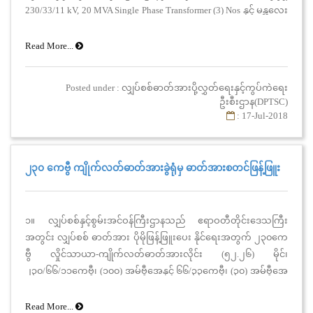
230/33/11 kV, 20 MVA Single Phase Transformer (3) Nos နှင့် မန္တလေး
မြို့ရှိ စက်မှုဇုန် (၂) ပင်မဓာတ်အားခွဲရုံတွင် 132/33 kV, 15 MVA Three
Phase Transformer (1) No တို့အား ပြုပြင်ထိန်းသိမ်းခြင်း လုပ်ငန်း
Read More...
ဆောင်ရွက်ရန်အတွက် တင်ဒါခေါ်ယူခဲ့ခြင်းအား တင်ဒါပိတ်ရက်ကို
လုပ်ငန်း လိုအပ်ချက်အရ (၁၈ - ၇-၂၀၁၈) ရက်နေ့အား (၂၀-၇-၂၀၁၈)
Posted under : လျှပ်စစ်ဓာတ်အားပို့လွှတ်ရေးနှင့်ကွပ်ကဲရေး
ရက်နေ့သို့ (၂) ရက် တိုးမြှင့်၍ ပြောင်းလဲပြင်ဆင်အပ်ပါသည်။
ဦးစီးဌာန(DPTSC)
: 17-Jul-2018
၂၃၀ ကေဗွီ ကျိုက်လတ်ဓာတ်အားခွဲရုံမှ ဓာတ်အားစတင်ဖြန့်ဖြူး
၁။ လျှပ်စစ်နှင့်စွမ်းအင်ဝန်ကြီးဌာနသည် ဧရာဝတီတိုင်းဒေသကြီး
အတွင်း လျှပ်စစ် ဓာတ်အား ပိုမိုဖြန့်ဖြူးပေး နိုင်ရေးအတွက် ၂၃၀ကေ
ဗွီ လှိုင်သာယာ-ကျိုက်လတ်ဓာတ်အားလိုင်း (၅၂.၂၆) မိုင်၊
၂၃၀/၆၆/၁၁ကေဗွီ၊ (၁၀၀) အမ်ဗွီအေနှင့် ၆၆/၃၃ကေဗွီ၊ (၃၀) အမ်ဗွီအေ
ကျိုက်လတ်ဓာတ်အား ခွဲရုံတည်ဆောက်ခြင်းလုပ်ငန်းများကို ၂၀၁၄ ခု
နှစ်မှ စတင်အကောင် အထည်ဖော်ဆောင်ရွက်ခဲ့ပြီး (၂၈-၆-၂၀၁၈) ရက်
Read More...