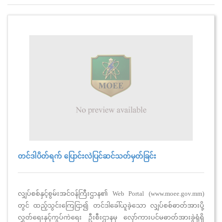
တင်ဒါပိတ်ရက် ပြောင်းလဲပြင်ဆင်သတ်မှတ်ခြင်း
လျှပ်စစ်နှင့်စွမ်းအင်ဝန်ကြီးဌာန၏ Web Portal (www.moee.gov.mm)
တွင် ထည့်သွင်းကြေငြာ၍ တင်ဒါခေါ်ယူခဲ့သော လျှပ်စစ်ဓာတ်အားပို့
လွှတ်ရေးနှင့်ကွပ်ကဲရေး ဦးစီးဌာနမှ လှော်ကားပင်မဓာတ်အားခွဲရုံရှိ